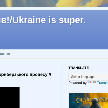
!/Ukraine is super.
вання
TRANSLATE
юрнберзького процесу //
Powered by
Transl