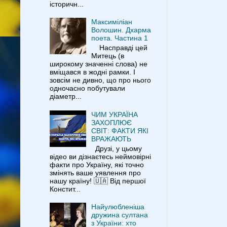
історичн...
Максиміліан
Волошин. Дхарма
поета. Частина 1
Насправді цей
Митець (в
широкому значенні слова) не
вміщався в жодні рамки. І
зовсім не дивно, що про нього
одночасно побутували
діаметр...
ЧИМ УКРАЇНА
ЗАХОПЛЮЄ
СВІТ: ФАКТИ ЯКІ
ВРАЖАЮТЬ
Друзі, у цьому
відео ви дізнаєтесь неймовірні
факти про Україну, які точно
змінять ваше уявлення про
нашу країну! 🇺🇦 Від першої
Констит...
Найулюбленіша
дружина султана
з України: хто