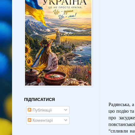
ПІДПИСАТИСЯ
Радянська, 
Публікації
цю подію та 
про засудже
Коментарі
повстанської
“спливли на