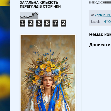
найодіозніші
ЗАГАЛЬНА КІЛЬКІСТЬ
ПЕРЕГЛЯДІВ СТОРІНКИ
at
червня 19,
1
2
6
6
7
2
Labels:
ІНФО
Немає ко
Дописати