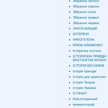
Зібрання лютого
Зібрання серпня
Зібрання січня
Зібрання травня
Зібрання червня
ЗНАТИ БІЛЬШЕ
ІНТЕРВʼЮ
ІНФОГІГІЄНА
ІРИНА КЛИМЕНКО
Історична постать
ІСТОРИЧНА ПРАВДА 
ВАХТАНГОМ КІПІАНІ
ІСТОРІЯ БЕЗ МІФІВ
історія брендів
Історія для дорослих
історія Луцька
історія України
ІСТФАКТ
Київ історичний
кінематограф