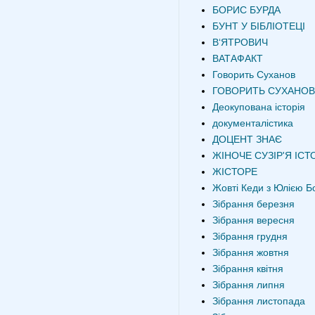
БОРИС БУРДА
БУНТ У БІБЛІОТЕЦІ
В‘ЯТРОВИЧ
ВАТАФАКТ
Говорить Суханов
ГОВОРИТЬ СУХАНОВ
Деокупована історія
документалістика
ДОЦЕНТ ЗНАЄ
ЖІНОЧЕ СУЗІР'Я ІСТО
ЖІСТОРЕ
Жовті Кеди з Юлією Б
Зібрання березня
Зібрання вересня
Зібрання грудня
Зібрання жовтня
Зібрання квітня
Зібрання липня
Зібрання листопада