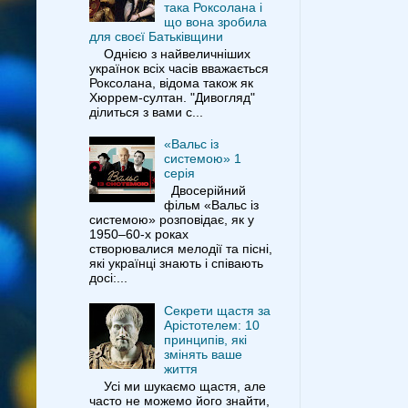
така Роксолана і
що вона зробила
для своєї Батьківщини
Однією з найвеличніших
українок всіх часів вважається
Роксолана, відома також як
Хюррем-султан. "Дивогляд"
ділиться з вами с...
«Вальс із
системою» 1
серія
Двосерійний
фільм «Вальс із
системою» розповідає, як у
1950–60-х роках
створювалися мелодії та пісні,
які українці знають і співають
досі:...
Секрети щастя за
Арістотелем: 10
принципів, які
змінять ваше
життя
Усі ми шукаємо щастя, але
часто не можемо його знайти,