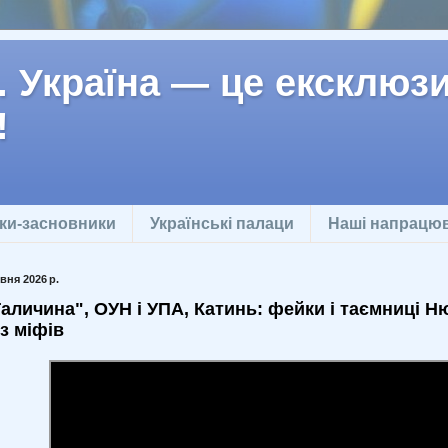
 Україна — це ексклюзив
!
ки-засновники
Українські палаци
Наші напрацю
вня 2026 р.
Галичина", ОУН і УПА, Катинь: фейки і таємниці Н
ез міфів