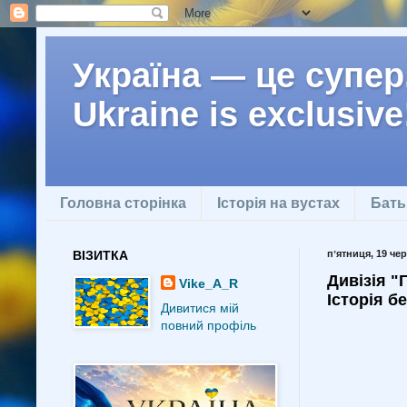
Україна — це супер.
Ukraine is exclusive
Головна сторінка
Історія на вустах
Бать
ВІЗИТКА
пʼятниця, 19 чер
Дивізія "
Vike_A_R
Історія б
Дивитися мій
повний профіль