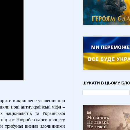
ШУКАТИ В ЦЬОМУ БЛО
творити викривлене уявлення про
икли нові антиукраїнські міфи –
х націоналістів та Української
к під час Нюрнберзького процесу
ий трибунал визнав злочинними