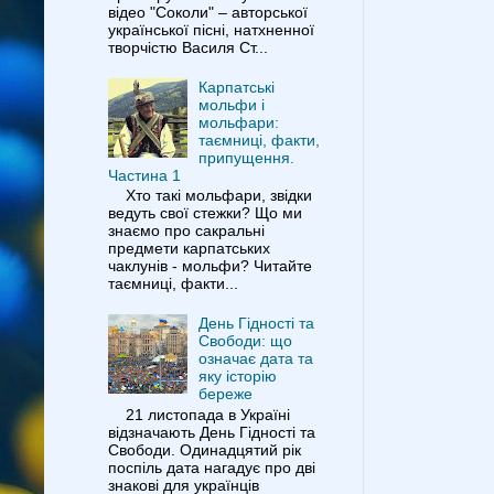
відео "Соколи" – авторської
української пісні, натхненної
творчістю Василя Ст...
Карпатські
мольфи і
мольфари:
таємниці, факти,
припущення.
Частина 1
Хто такі мольфари, звідки
ведуть свої стежки? Що ми
знаємо про сакральні
предмети карпатських
чаклунів - мольфи? Читайте
таємниці, факти...
День Гідності та
Свободи: що
означає дата та
яку історію
береже
21 листопада в Україні
відзначають День Гідності та
Свободи. Одинадцятий рік
поспіль дата нагадує про дві
знакові для українців