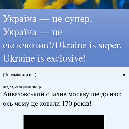
Україна — це супер.
Україна — це
ексклюзив!/Ukraine is super.
Ukraine is exclusive!
▼
неділя, 21 червня 2026 р.
Айвазовський спалив москву ще до нас:
ось чому це ховали 170 років!