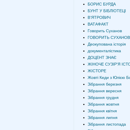
БОРИС БУРДА
БУНТ У БІБЛІОТЕЦІ
В‘ЯТРОВИЧ
ВАТАФАКТ
Говорить Суханов
ГОВОРИТЬ СУХАНОВ
Деокупована історія
документалістика
ДОЦЕНТ ЗНАЄ
ЖІНОЧЕ СУЗІР'Я ІСТО
ЖІСТОРЕ
Жовті Кеди з Юлією Б
Зібрання березня
Зібрання вересня
Зібрання грудня
Зібрання жовтня
Зібрання квітня
Зібрання липня
Зібрання листопада