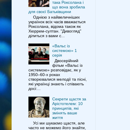
така Роксолана і
що вона зробила
для своєї Батьківщини
Однією з найвеличніших
українок всіх часів вважається
Роксолана, відома також як
Хюррем-султан. "Дивогляд"
ділиться з вами с...
«Вальс із
системою» 1
серія
Двосерійний
фільм «Вальс із
системою» розповідає, як у
1950–60-х роках
створювалися мелодії та пісні,
які українці знають і співають
досі:...
Секрети щастя за
Арістотелем: 10
принципів, які
змінять ваше
життя
Усі ми шукаємо щастя, але
часто не можемо його знайти,