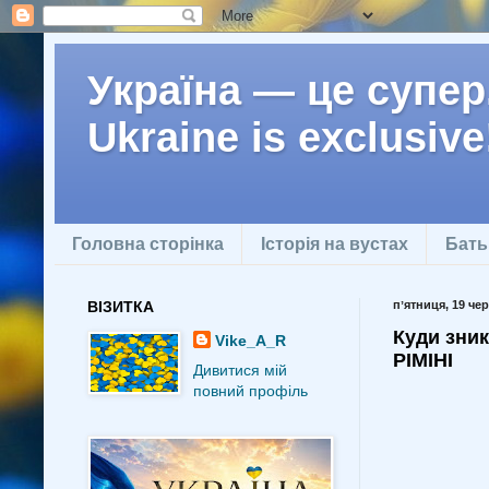
Україна — це супер.
Ukraine is exclusive
Головна сторінка
Історія на вустах
Бать
ВІЗИТКА
пʼятниця, 19 чер
Куди зник
Vike_A_R
РІМІНІ
Дивитися мій
повний профіль