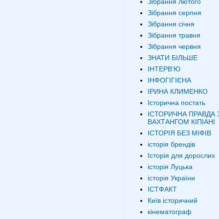
Зібрання лютого
Зібрання серпня
Зібрання січня
Зібрання травня
Зібрання червня
ЗНАТИ БІЛЬШЕ
ІНТЕРВʼЮ
ІНФОГІГІЄНА
ІРИНА КЛИМЕНКО
Історична постать
ІСТОРИЧНА ПРАВДА 
ВАХТАНГОМ КІПІАНІ
ІСТОРІЯ БЕЗ МІФІВ
історія брендів
Історія для дорослих
історія Луцька
історія України
ІСТФАКТ
Київ історичний
кінематограф