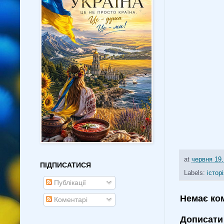
at
червня 19,
ПІДПИСАТИСЯ
Labels:
істор
Публікації
Немає ко
Коментарі
Дописати