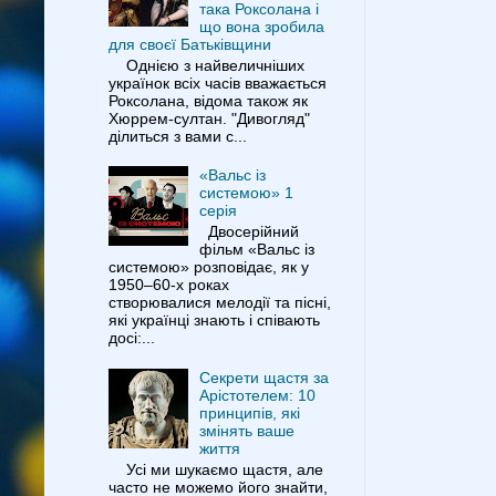
така Роксолана і
що вона зробила
для своєї Батьківщини
Однією з найвеличніших
українок всіх часів вважається
Роксолана, відома також як
Хюррем-султан. "Дивогляд"
ділиться з вами с...
«Вальс із
системою» 1
серія
Двосерійний
фільм «Вальс із
системою» розповідає, як у
1950–60-х роках
створювалися мелодії та пісні,
які українці знають і співають
досі:...
Секрети щастя за
Арістотелем: 10
принципів, які
змінять ваше
життя
Усі ми шукаємо щастя, але
часто не можемо його знайти,