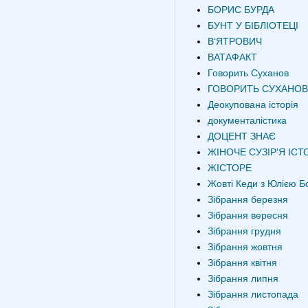
БОРИС БУРДА
БУНТ У БІБЛІОТЕЦІ
В‘ЯТРОВИЧ
ВАТАФАКТ
Говорить Суханов
ГОВОРИТЬ СУХАНОВ
Деокупована історія
документалістика
ДОЦЕНТ ЗНАЄ
ЖІНОЧЕ СУЗІР'Я ІСТО
ЖІСТОРЕ
Жовті Кеди з Юлією Б
Зібрання березня
Зібрання вересня
Зібрання грудня
Зібрання жовтня
Зібрання квітня
Зібрання липня
Зібрання листопада