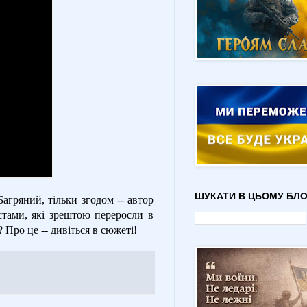
ШУКАТИ В ЦЬОМУ БЛО
агряний, тільки згодом -- автор
стами, які зрештою переросли в
 Про це -- дивіться в сюжеті!