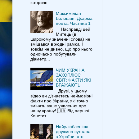
історичн...
Максиміліан
Волошин. Дхарма
поета. Частина 1
Насправді цей
Митець (в
широкому значенні слова) не
вміщався в жодні рамки. І
зовсім не дивно, що про нього
одночасно побутували
діаметр...
ЧИМ УКРАЇНА
ЗАХОПЛЮЄ
СВІТ: ФАКТИ ЯКІ
ВРАЖАЮТЬ
Друзі, у цьому
відео ви дізнаєтесь неймовірні
факти про Україну, які точно
змінять ваше уявлення про
нашу країну! 🇺🇦 Від першої
Констит...
Найулюбленіша
дружина султана
з України: хто