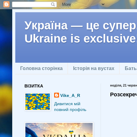
Україна — це супер.
Ukraine is exclusive
Головна сторінка
Історія на вустах
Бать
ВІЗИТКА
неділя, 21 червн
Розсекре
Vike_A_R
Дивитися мій
повний профіль