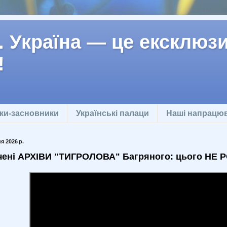
 Україна — це ексклюзив
!
ки-засновники
Українські палаци
Наші напрацю
я 2026 р.
чені АРХІВИ "ТИГРОЛОВА" Багряного: цього НЕ