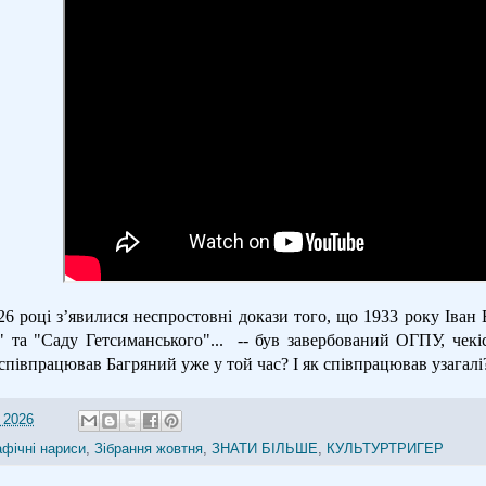
 році зʼявилися неспростовні докази того, що 1933 року Іван Б
" та "Саду Гетсиманського"...
-- був завербований ОГПУ, чекі
співпрацював Багряний уже у той час? І як співпрацював узагалі?
 2026
афічні нариси
,
Зібрання жовтня
,
ЗНАТИ БІЛЬШЕ
,
КУЛЬТУРТРИГЕР