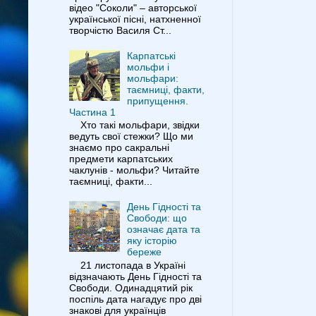
відео "Соколи" – авторської
української пісні, натхненної
творчістю Василя Ст...
Карпатські
мольфи і
мольфари:
таємниці, факти,
припущення.
Частина 1
Хто такі мольфари, звідки
ведуть свої стежки? Що ми
знаємо про сакральні
предмети карпатських
чаклунів - мольфи? Читайте
таємниці, факти...
День Гідності та
Свободи: що
означає дата та
яку історію
береже
21 листопада в Україні
відзначають День Гідності та
Свободи. Одинадцятий рік
поспіль дата нагадує про дві
знакові для українців