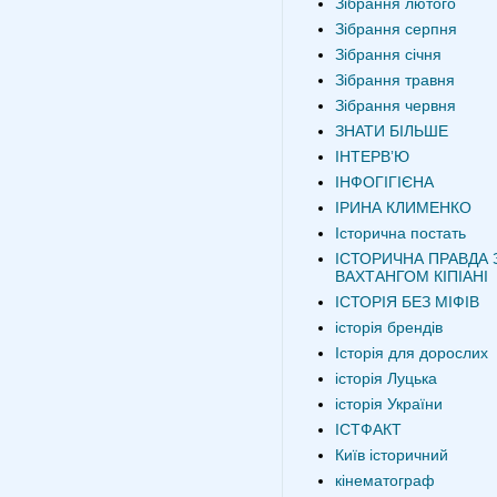
Зібрання лютого
Зібрання серпня
Зібрання січня
Зібрання травня
Зібрання червня
ЗНАТИ БІЛЬШЕ
ІНТЕРВʼЮ
ІНФОГІГІЄНА
ІРИНА КЛИМЕНКО
Історична постать
ІСТОРИЧНА ПРАВДА 
ВАХТАНГОМ КІПІАНІ
ІСТОРІЯ БЕЗ МІФІВ
історія брендів
Історія для дорослих
історія Луцька
історія України
ІСТФАКТ
Київ історичний
кінематограф