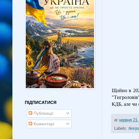
Щойно в 2026
"Тигроловів
ПІДПИСАТИСЯ
КДБ, але чи 
Публікації
at
червня 21,
Коментарі
Labels:
біогр