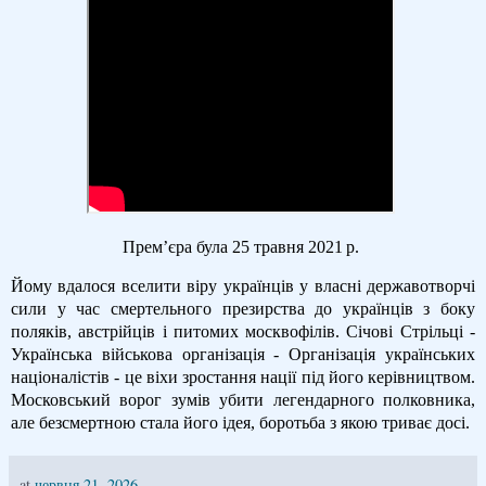
Прем
’
єра була
25 травня 2021 р.
Йому вдалося вселити віру українців у власні державотворчі
сили у час смертельного презирства до українців з боку
поляків, австрійців і питомих москвофілів. Січові Стрільці -
Українська військова організація - Організація українських
націоналістів - це віхи зростання нації під його керівництвом.
Московський ворог зумів убити легендарного полковника,
але безсмертною стала його ідея, боротьба з якою триває досі.
at
червня 21, 2026