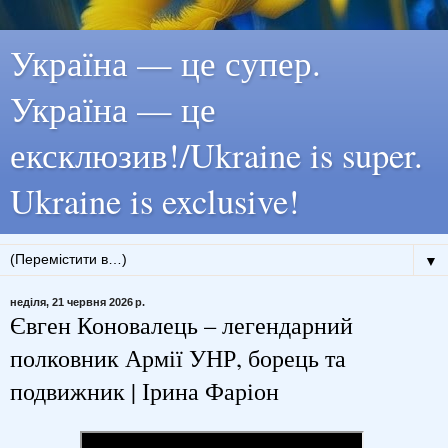
Україна — це супер.
Україна — це
ексклюзив!/Ukraine is super.
Ukraine is exclusive!
▼
неділя, 21 червня 2026 р.
Євген Коновалець – легендарний
полковник Армії УНР, борець та
подвижник | Ірина Фаріон