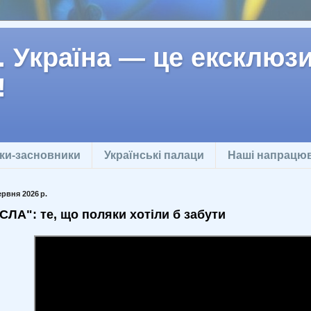
 Україна — це ексклюзив
!
ки-засновники
Українські палаци
Наші напрацю
ервня 2026 р.
СЛА": те, що поляки хотіли б забути