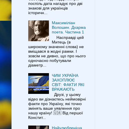
поспіль дата нагадує про дві
знакові для українців
історичн...
Максиміліан
Волошин. Дхарма
поета. Частина 1
Насправді цей
Митець (в
широкому значенні слова) не
вміщався в жодні рамки. І
зовсім не дивно, що про нього
одночасно побутували
діаметр...
ЧИМ УКРАЇНА
ЗАХОПЛЮЄ
СВІТ: ФАКТИ ЯКІ
ВРАЖАЮТЬ
Друзі, у цьому
відео ви дізнаєтесь неймовірні
факти про Україну, які точно
змінять ваше уявлення про
нашу країну! 🇺🇦 Від першої
Констит...
Найулюбленіша