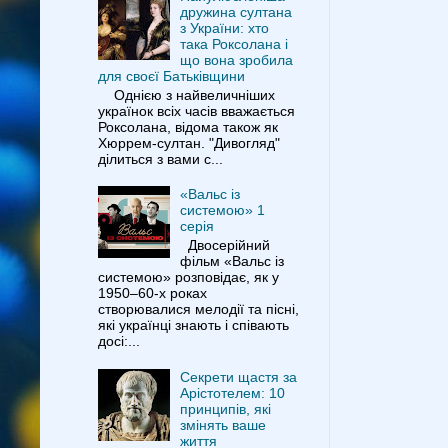
дружина султана
з України: хто
така Роксолана і
що вона зробила
для своєї Батьківщини
Однією з найвеличніших
українок всіх часів вважається
Роксолана, відома також як
Хюррем-султан. "Дивогляд"
ділиться з вами с...
«Вальс із
системою» 1
серія
Двосерійний
фільм «Вальс із
системою» розповідає, як у
1950–60-х роках
створювалися мелодії та пісні,
які українці знають і співають
досі:...
Секрети щастя за
Арістотелем: 10
принципів, які
змінять ваше
життя