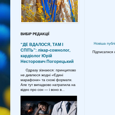
ВИБІР РЕДАКЦІЇ
Новіша публі
“ДЕ ВДАЛОСЯ, ТАМ І
СПІТЬ”: лікар-сомнолог,
Підписатися 
кардіолог Юрій
Несторович Погорецький
Одразу зізнаюся: принципово
не дивлюся жодні «Єдині
марафони» та схожі формати.
Але тут випадково натрапила на
відео про сон — і воно в...