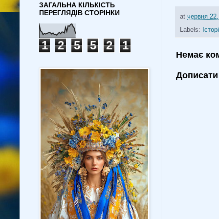
ЗАГАЛЬНА КІЛЬКІСТЬ
ПЕРЕГЛЯДІВ СТОРІНКИ
at
червня 22,
Labels:
Істор
1
2
5
5
2
1
Немає ко
Дописати