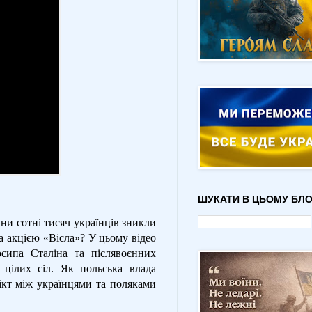
ШУКАТИ В ЦЬОМУ БЛО
ни сотні тисяч українців зникли
а акцією «Вісла»? У цьому відео
осипа Сталіна та післявоєнних
цілих сіл. Як польська влада
лікт між українцями та поляками