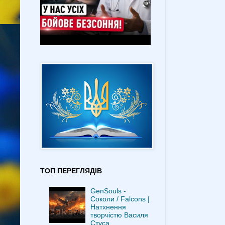
ТОП ПЕРЕГЛЯДІВ
GenSouls -
Соколи / Falcons |
Натхнення
творчістю Василя
Стуса