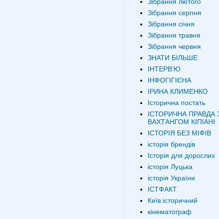
Зібрання лютого
Зібрання серпня
Зібрання січня
Зібрання травня
Зібрання червня
ЗНАТИ БІЛЬШЕ
ІНТЕРВʼЮ
ІНФОГІГІЄНА
ІРИНА КЛИМЕНКО
Історична постать
ІСТОРИЧНА ПРАВДА 
ВАХТАНГОМ КІПІАНІ
ІСТОРІЯ БЕЗ МІФІВ
історія брендів
Історія для дорослих
історія Луцька
історія України
ІСТФАКТ
Київ історичний
кінематограф