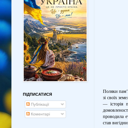
Поляки памʼя
ПІДПИСАТИСЯ
зі своїх зем
— історія п
Публікації
домовленост
Коментарі
проводила е
став вигідн