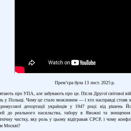
Прем’єра була 13 лист. 2025 р.
тають про УПА, але забувають про це. Після Другої світової вій
ель у Польщі. Чому це стало можливим — і хто насправді стояв з
римусової депортації українців у 1947 році: від рішень Й
ей до реального насильства, табору в Явожні та знищення 
тнічну чистку, яку роль у цьому відігравав СРСР, і чому конф
им Москві?