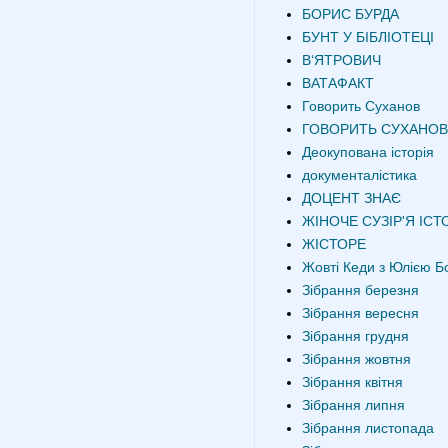
БОРИС БУРДА
БУНТ У БІБЛІОТЕЦІ
В‘ЯТРОВИЧ
ВАТАФАКТ
Говорить Суханов
ГОВОРИТЬ СУХАНОВ
Деокупована історія
документалістика
ДОЦЕНТ ЗНАЄ
ЖІНОЧЕ СУЗІР'Я ІСТО
ЖІСТОРЕ
Жовті Кеди з Юлією Б
Зібрання березня
Зібрання вересня
Зібрання грудня
Зібрання жовтня
Зібрання квітня
Зібрання липня
Зібрання листопада