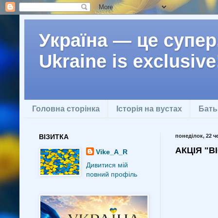
Україна — це супер.
Ukraine is exclusive
Головна сторінка
Історія на вустах
Бать
ВІЗИТКА
понеділок, 22 ч
АКЦІЯ "ВІ
Vike_A_R
Дивитися мій
повний профіль