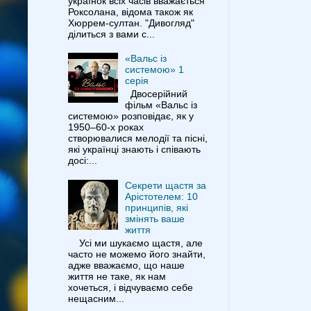
українок всіх часів вважається
Роксолана, відома також як
Хюррем-султан. "Дивогляд"
ділиться з вами с...
«Вальс із
системою» 1
серія
Двосерійний
фільм «Вальс із
системою» розповідає, як у
1950–60-х роках
створювалися мелодії та пісні,
які українці знають і співають
досі:...
Секрети щастя за
Арістотелем: 10
принципів, які
змінять ваше
життя
Усі ми шукаємо щастя, але
часто не можемо його знайти,
адже вважаємо, що наше
життя не таке, як нам
хочеться, і відчуваємо себе
нещасним...