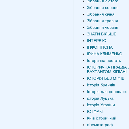
Зібрання лютого
Зібрання серпня
Зібрання січня
Зібрання травня
Зібрання червня
ЗНАТИ БІЛЬШЕ
ІНТЕРВʼЮ
ІНФОГІГІЄНА
ІРИНА КЛИМЕНКО
Історична постать
ІСТОРИЧНА ПРАВДА 
ВАХТАНГОМ КІПІАНІ
ІСТОРІЯ БЕЗ МІФІВ
історія брендів
Історія для дорослих
історія Луцька
історія України
ІСТФАКТ
Київ історичний
кінематограф