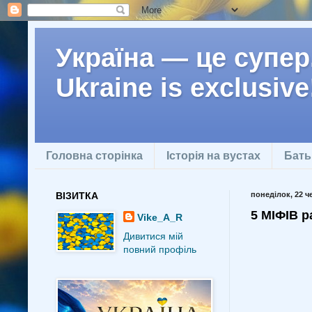
Україна — це супер.
Ukraine is exclusive
Головна сторінка
Історія на вустах
Бать
ВІЗИТКА
понеділок, 22 ч
5 МІФІВ р
Vike_A_R
Дивитися мій
повний профіль