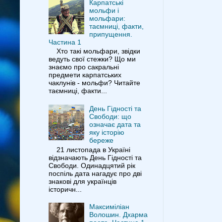
Карпатські
мольфи і
мольфари:
таємниці, факти,
припущення.
Частина 1
Хто такі мольфари, звідки
ведуть свої стежки? Що ми
знаємо про сакральні
предмети карпатських
чаклунів - мольфи? Читайте
таємниці, факти...
День Гідності та
Свободи: що
означає дата та
яку історію
береже
21 листопада в Україні
відзначають День Гідності та
Свободи. Одинадцятий рік
поспіль дата нагадує про дві
знакові для українців
історичн...
Максиміліан
Волошин. Дхарма