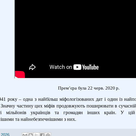
Прем’єра була 22 черв. 2020 р.
41 року – одна з найбільш міфологізованих дат і один із найп
 Значну частину цих міфів продовжують поширювати в сучасній
ті мільйонів українців та громадян інших країн. У ці
нішими та найнебезпечнішими з них.
 2026