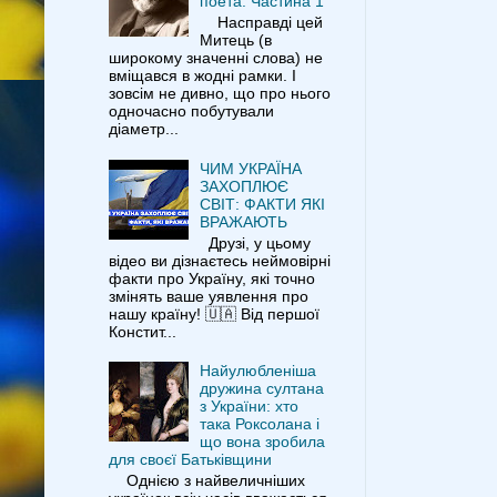
поета. Частина 1
Насправді цей
Митець (в
широкому значенні слова) не
вміщався в жодні рамки. І
зовсім не дивно, що про нього
одночасно побутували
діаметр...
ЧИМ УКРАЇНА
ЗАХОПЛЮЄ
СВІТ: ФАКТИ ЯКІ
ВРАЖАЮТЬ
Друзі, у цьому
відео ви дізнаєтесь неймовірні
факти про Україну, які точно
змінять ваше уявлення про
нашу країну! 🇺🇦 Від першої
Констит...
Найулюбленіша
дружина султана
з України: хто
така Роксолана і
що вона зробила
для своєї Батьківщини
Однією з найвеличніших