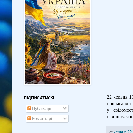
22 червня 19
ПІДПИСАТИСЯ
пропаганди.
Публікації
у свідомос
найпопуляр
Коментарі
at
червня 22,