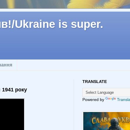
!/Ukraine is super.
вання
TRANSLATE
 1941 року
Powered by
Transl