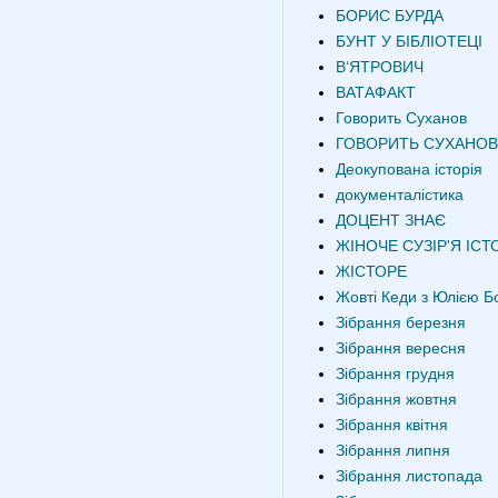
БОРИС БУРДА
БУНТ У БІБЛІОТЕЦІ
В‘ЯТРОВИЧ
ВАТАФАКТ
Говорить Суханов
ГОВОРИТЬ СУХАНОВ
Деокупована історія
документалістика
ДОЦЕНТ ЗНАЄ
ЖІНОЧЕ СУЗІР'Я ІСТО
ЖІСТОРЕ
Жовті Кеди з Юлією Б
Зібрання березня
Зібрання вересня
Зібрання грудня
Зібрання жовтня
Зібрання квітня
Зібрання липня
Зібрання листопада