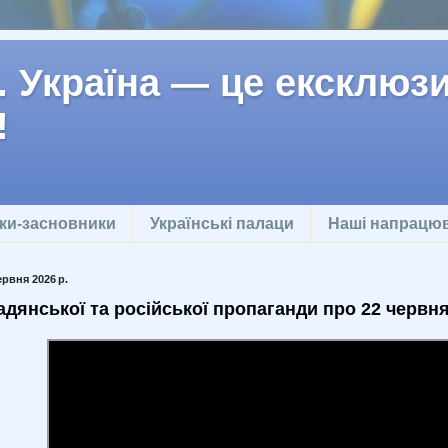
 Україна — це ексклюзив
!
ки-засновники
Українські палаци
Наші напрацю
ервня 2026 р.
адянської та російської пропаганди про 22 червня