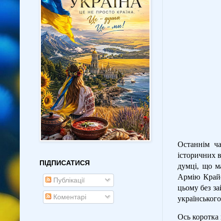
Останнім ча
історичних 
ПІДПИСАТИСЯ
думці, що м
Армію Крайов
Публікації
цьому без за
Коментарі
українського
Ось коротка 