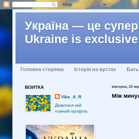
Україна — це супер.
Ukraine is exclusive
Головна сторінка
Історія на вустах
Бать
ВІЗИТКА
вівторок, 23 чер
Між мину
Vike_A_R
Дивитися мій
повний профіль