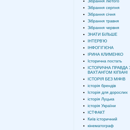
Зібрання лютого
Зібрання серпня
Зібрання січня
Зібрання травня
Зібрання червня
ЗНАТИ БІЛЬШЕ
ІНТЕРВʼЮ
ІНФОГІГІЄНА
ІРИНА КЛИМЕНКО
Історична постать
ІСТОРИЧНА ПРАВДА 
ВАХТАНГОМ КІПІАНІ
ІСТОРІЯ БЕЗ МІФІВ
історія брендів
Історія для дорослих
історія Луцька
історія України
ІСТФАКТ
Київ історичний
кінематограф