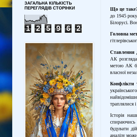
ЗАГАЛЬНА КІЛЬКІСТЬ
ПЕРЕГЛЯДІВ СТОРІНКИ
Що це таке
до 1945 року
Білорусі. Во
1
2
5
9
6
2
Головна мет
гітлерівсько
Ставлення 
АК розгляда
метою АК бу
власної неза
Конфлікти т
українськог
найвідоміши
траплялися і
Історія наш
спираючись 
будувати ді
аналізу можн