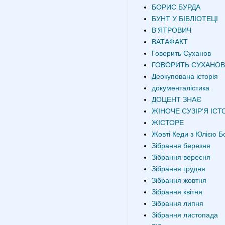
БОРИС БУРДА
БУНТ У БІБЛІОТЕЦІ
В‘ЯТРОВИЧ
ВАТАФАКТ
Говорить Суханов
ГОВОРИТЬ СУХАНОВ
Деокупована історія
документалістика
ДОЦЕНТ ЗНАЄ
ЖІНОЧЕ СУЗІР'Я ІСТО
ЖІСТОРЕ
Жовті Кеди з Юлією Б
Зібрання березня
Зібрання вересня
Зібрання грудня
Зібрання жовтня
Зібрання квітня
Зібрання липня
Зібрання листопада