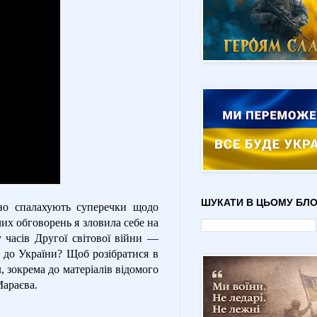
ШУКАТИ В ЦЬОМУ БЛО
чно спалахують суперечки щодо
чих обговорень я зловила себе на
 часів Другої світової війни —
я до України? Щоб розібратися в
, зокрема до матеріалів відомого
Мараєва.