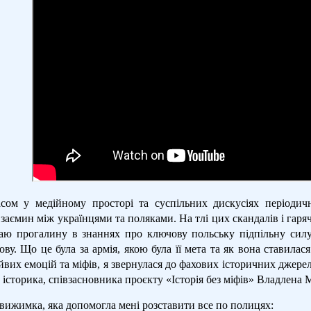
сом у медійному просторі та суспільних дискусіях періоди
взаємин між українцями та поляками.
На тлі цих скандалів і гаря
аю прогалину в знаннях про ключову польську підпільну силу
у. Що це була за армія, якою була її мета та як вона ставилас
йвих емоцій та міфів, я звернулася до фахових історичних джерел
 історика, співзасновника проєкту «Історія без міфів» Владлена 
вижимка, яка допомогла мені розставити все по полицях: