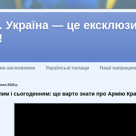
 Україна — це ексклюзив
!
ки-засновники
Українські палаци
Наші напрацю
вня 2026 р.
лим і сьогоденням: що варто знати про Армію Кр