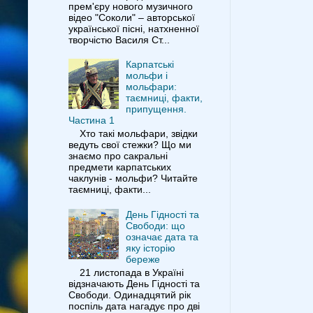
прем'єру нового музичного
відео "Соколи" – авторської
української пісні, натхненної
творчістю Василя Ст...
Карпатські
мольфи і
мольфари:
таємниці, факти,
припущення.
Частина 1
Хто такі мольфари, звідки
ведуть свої стежки? Що ми
знаємо про сакральні
предмети карпатських
чаклунів - мольфи? Читайте
таємниці, факти...
День Гідності та
Свободи: що
означає дата та
яку історію
береже
21 листопада в Україні
відзначають День Гідності та
Свободи. Одинадцятий рік
поспіль дата нагадує про дві