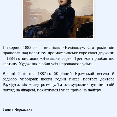
І творив: 1883-го – виспівав «Невідому». Сім років він
працював над полотном про материнське горе своєї дружини
– 1884-го виставив «Невтішне горе». Третяков придбав цю
картину. Художник любив усіх і прощався з усіма…
Вранці 5 квітня 1887-го 50-річний Крамськой весело й
бадьоро упродовж шести годин писав портрет доктора
Раухфуса, вів жваву розмову. Та ось художник зупинив свій
погляд на лікареві, похитнувся і упав прямо на палітру.
Ганна Черкаська