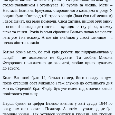
столоначальником і отримував 10 рублів за місяць. Мати –
Настасія Іванівна Бреусова, старовинного козацького роду. У
родині було п’ятеро дітей: троє хлопців (Іван був найменшим)
і двоє дівчат, які рано померли. Своя хатина, вишня біля ґанку
– основні спогади дитинства – вулиця: влітку річка, взимку
гірка та санки. Років із семи сіроокий Ванько почав малювати
геть усе і на всьому. А ще він знайшов у льосі глинище – і
почав ліпити козаків.
Батька бачив мало, бо той крім роботи ще підпрацьовував у
гільдії – це дозволяло не бідувати. Та любив Микола
Федорович прикластися до оковитої, любив прискіпуватися
до всього.
Коли Ванькові було 12, батько помер, його посаду в думі
посів старший брат Михайло і теж служив до останнього дня
життя. Середній брат Федір був учителем підготовчих класів
повітового училища.
Перші букви та цифри Ванько вивчив у хаті сусіда 1844-го
року, там же прочитав Псалтир. А потім – училище, де був
першим учнем. Так хотілося учитися в гімназії, але грошей