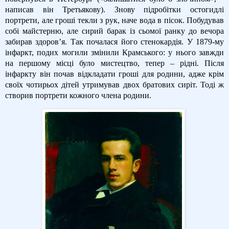
написав він Третьякову). Знову підробітки остогидлі
портрети, але гроші текли з рук, наче вода в пісок. Побудував
собі майстерню, але сирий барак із сьомої ранку до вечора
забирав здоров’я. Так почалася його стенокардія. У 1879-му
інфаркт, подих могили змінили Крамського: у нього завжди
на першому місці було мистецтво, тепер – рідні. Після
інфаркту він почав відкладати гроші для родини, адже крім
своїх чотирьох дітей утримував двох братових сиріт. Тоді ж
створив портрети кожного члена родини.