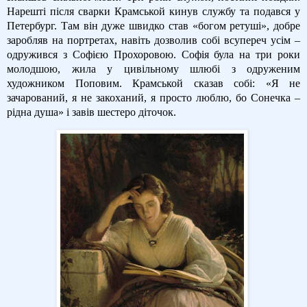
Нарешті після сварки Крамськой кинув службу та подався у
Петербург. Там він дуже швидко став «богом ретуші», добре
заробляв на портретах, навіть дозволив собі всупереч усім –
одружився з Софією Прохоровою. Софія була на три роки
молодшою, жила у цивільному шлюбі з одруженим
художником Поповим. Крамськой сказав собі: «Я не
зачарований, я не закоханий, я просто люблю, бо Сонечка –
рідна душа» і завів шестеро діточок.