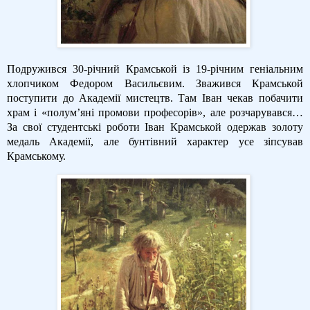
Подружився 30-річний Крамськой із 19-річним геніальним
хлопчиком Федором Васильєвим. Зважився Крамськой
поступити до Академії мистецтв. Там Іван чекав побачити
храм і «полум’яні промови професорів», але розчарувався…
За свої студентські роботи Іван Крамськой одержав золоту
медаль Академії, але бунтівний характер усе зіпсував
Крамському.