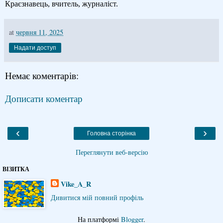
Краєзнавець, вчитель, журналіст.
at
червня 11, 2025
Надати доступ
Немає коментарів:
Дописати коментар
‹
›
Головна сторінка
Переглянути веб-версію
ВІЗИТКА
Vike_A_R
Дивитися мій повний профіль
На платформі
Blogger
.