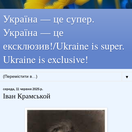
Україна — це супер.
Україна — це
ексклюзив!/Ukraine is super.
Ukraine is exclusive!
▼
середа, 11 червня 2025 р.
Іван Крамськой