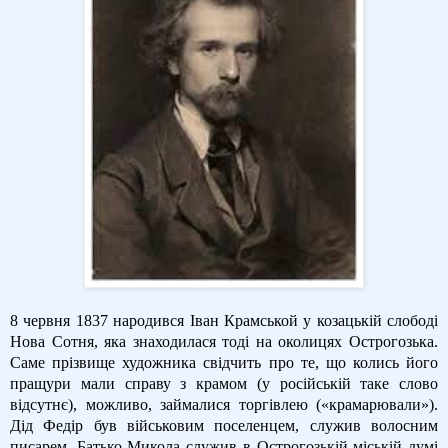
8 червня 1837 народився Іван Крамськой у козацькій слободі
Нова Сотня, яка знаходилася тоді на околицях Острогозька.
Саме прізвище художника свідчить про те, що колись його
пращури мали справу з крамом (у російській таке слово
відсутнє), можливо, займалися торгівлею («крамарювали»).
Дід Федір був військовим поселенцем, служив волосним
писарем. Батько Микола служив в Острогозькій міській думі