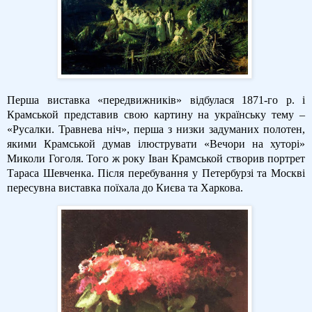
Перша виставка «передвижників» відбулася 1871-го р. і
Крамськой представив свою картину на українську тему –
«Русалки. Травнева ніч», перша з низки задуманих полотен,
якими Крамськой думав ілюструвати «Вечори на хуторі»
Миколи Гоголя. Того ж року Іван Крамськой створив портрет
Тараса Шевченка. Після перебування у Петербурзі та Москві
пересувна виставка поїхала до Києва та Харкова.