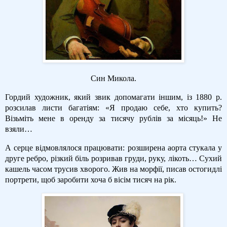
Син Микола.
Гордий художник, який звик допомагати іншим, із 1880 р.
розсилав листи багатіям: «Я продаю себе, хто купить?
Візьміть мене в оренду за тисячу рублів за місяць!» Не
взяли…
А серце відмовлялося працювати: розширена аорта стукала у
друге ребро, різкий біль розривав груди, руку, лікоть… Сухий
кашель часом трусив хворого. Жив на морфії, писав остогидлі
портрети, щоб заробити хоча б вісім тисяч на рік.