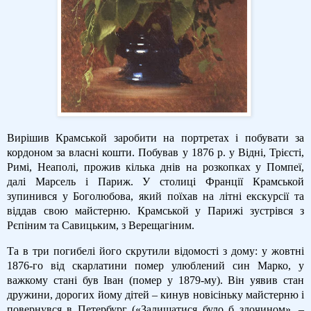
Вирішив Крамськой заробити на портретах і побувати за
кордоном за власні кошти. Побував у 1876 р. у Відні, Трієсті,
Римі, Неаполі, прожив кілька днів на розкопках у Помпеї,
далі Марсель і Париж. У столиці Франції Крамськой
зупинився у Боголюбова, який поїхав на літні екскурсії та
віддав свою майстерню. Крамськой у Парижі зустрівся з
Рєпіним та Савицьким, з Верещагіним.
Та в три погибелі його скрутили відомості з дому: у жовтні
1876-го від скарлатини помер улюблений син Марко, у
важкому стані був Іван (помер у 1879-му). Він уявив стан
дружини, дорогих йому дітей – кинув новісіньку майстерню і
повернувся в Петербург («Залишатися було б злочином», –