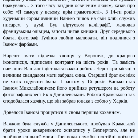
бракувало… З того часу заздрив освіченим людям, казав про
себе: «Я самоук у всьому, крім грамотності». З 14-ти років
худенький сором’язливий Ванько пішов на свій хліб: служив
писарем у думі. Був віртуозом каліграфії, малював
французьким олівцем, запоєм читав книжки. Друг середнього
брата, фотограф Тулінов любив малювати, він поділився з
Іваном фарбами.
Нарешті мати відвезла хлопця у Воронеж, до кращого
іконописця, підписали контракт на шість років. Та замість
навчання Ванькові дісталася важка робота. Через три місяці з
великим скандалом мати забрала сина. Старший брат аж ніяк
не хотів годувати Івана. І раптом у 16 років Ванько став
Іваном Миколайовичем: його прийняв ретушером на роботу
фотограф-вихрест Яків Данилевський. Робота Крамського так
сподобалася хазяїну, що він забрав юнака з собою у Харків.
Довелося Іванові прощатися зі своїм першим коханням.
Важкою була служба у Данилевського, пробував Крамськой
брати уроки акварельного живопису у Безперчого, але не
знайшов спільної мови. Три роки служби, постійні поїздки.