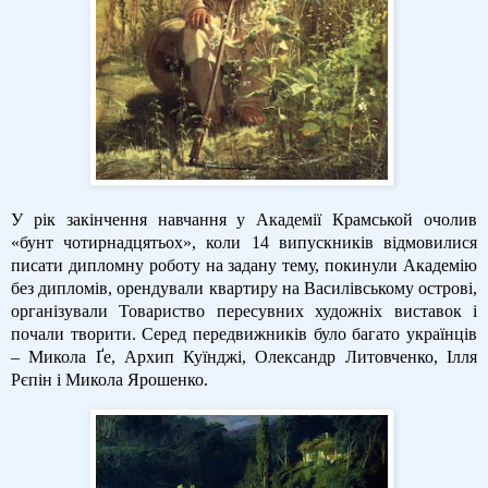
У рік закінчення навчання у Академії Крамськой очолив
«бунт чотирнадцятьох», коли 14 випускників відмовилися
писати дипломну роботу на задану тему, покинули Академію
без дипломів, орендували квартиру на Василівському острові,
організували Товариство пересувних художніх виставок і
почали творити. Серед передвижників було багато українців
– Микола Ґе, Архип Куїнджі, Олександр Литовченко, Ілля
Рєпін і Микола Ярошенко.