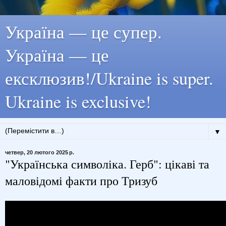
Україна — це супер.
Україна — це
ексклюзив!/Ukraine is super.
Ukraine is exclusive!
▼
четвер, 20 лютого 2025 р.
"Українська символіка. Герб": цікаві та
маловідомі факти про Тризуб