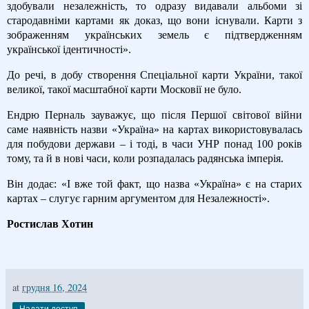
здобували незалежність, то одразу видавали альбоми зі
стародавніми картами як доказ, що вони існували. Карти з
зображенням українських земель є підтвердженням
української ідентичності».
До речі, в добу створення Спеціальної карти України, такої
великої, такої масштабної карти Московії не було.
Ендрю Перналь зауважує, що після Першої світової війни
саме наявність назви «Україна» на картах використовувалась
для побудови держави – і тоді, в часи УНР понад 100 років
тому, та й в нові часи, коли розпадалась радянська імперія.
Він додає: «І вже той факт, що назва «Україна» є на старих
картах – слугує гарним аргументом для Незалежності».
Ростислав Хотин
at
грудня 16, 2024