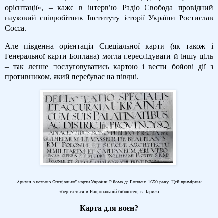
орієнтації», – каже в інтерв’ю Радіо Свобода провідний
науковий співробітник Інституту історії України Ростислав
Сосса.
Але південна орієнтація Спеціальної карти (як також і
Генеральної карти Боплана) могла переслідувати й іншу ціль
– так легше послуговуватись картою і вести бойові дії з
противником, який перебуває на півдні.
Аркуш з назвою Спеціальної карти України Гійома де Боплана 1650 року. Цей примірник
зберігається в Національній бібліотеці в Парижі
Карта для воєн?