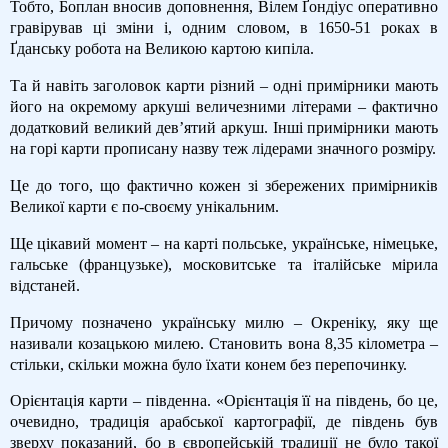
Тобто, Боплан вносив доповнення, Вілем Ґондіус оперативно
гравірував ці зміни і, одним словом, в 1650-51 роках в
Ґданську робота на Великою картою кипіла.
Та й навіть заголовок карти різний – одні примірники мають
його на окремому аркуші величезними літерами – фактично
додатковий великий дев’ятий аркуш. Інші примірники мають
на горі карти прописану назву теж лідерами значного розміру.
Це до того, що фактично кожен зі збережених примірників
Великої карти є по-своєму унікальним.
Ще цікавий момент – на карті польське, українське, німецьке,
гальське (французьке), московитське та італійське мірила
відстаней.
Причому позначено українську милю – Окреніку, яку ще
називали козацькою милею. Становить вона 8,35 кілометра –
стільки, скільки можна було їхати конем без перепочинку.
Орієнтація карти – південна. «Орієнтація її на південь, бо це,
очевидно, традиція арабської картографії, де південь був
зверху показаний, бо в європейській традиції не було такої