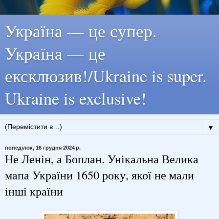
Україна — це супер.
Україна — це
ексклюзив!/Ukraine is super.
Ukraine is exclusive!
▼
понеділок, 16 грудня 2024 р.
Не Ленін, а Боплан. Унікальна Велика
мапа України 1650 року, якої не мали
інші країни