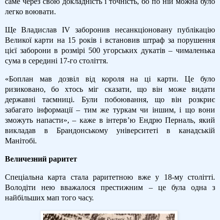
саме через свою докладність і точність, бо по ній можна було
легко воювати.
Ще Владислав IV заборонив несанкціоновану публікацію
Великої карти на 15 років і встановив штраф за порушення
цієї заборони в розмірі 500 угорських дукатів – чималенька
сума в середині 17-го століття.
«Боплан мав дозвіл від короля на ці карти. Це було
ризиковано, бо хтось міг сказати, що він може видати
державні таємниці. Були побоювання, що він розкриє
забагато інформації – тим же туркам чи іншим, і що вони
зможуть напасти», – каже в інтерв’ю Ендрю Перналь, який
викладав в Брандонському університеті в канадській
Манітобі.
Величезний раритет
Спеціальна карта стала раритетною вже у 18-му столітті.
Володіти нею вважалося престижним – це була одна з
найбільших мап того часу.