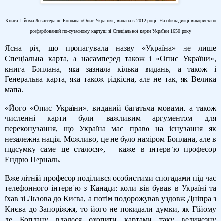
Книга Гійома Левассера де Боплана «Опис України», видана в 2012 році. На обкладинці використано
розфарбований по-сучасному картуш зі Спеціальної карти України 1650 року
Ясна річ, що пропагувала назву «Україна» не лише
Спеціальна карта, а насамперед також і «Опис України»,
книга Боплана, яка зазнала кілька видань, а також і
Генеральна карта, яка також рідкісна, але не так, як Велика
мапа.
«Його «Опис України», виданий багатьма мовами, а також
численні карти були важливим аргументом для
переконування, що Україна має право на існування як
незалежна нація. Можливо, це не було наміром Боплана, але в
підсумку саме це сталося», – каже в інтерв’ю професор
Ендрю Перналь.
Вже літній професор поділився особистими спогадами під час
телефонного інтерв’ю з Канади: коли він бував в Україні та
їхав зі Львова до Києва, а потім подорожував уздовж Дніпра з
Києва до Запоріжжя, то його не покидали думки, як Гійому
де Боплану вдалося охопити картами таку величезну