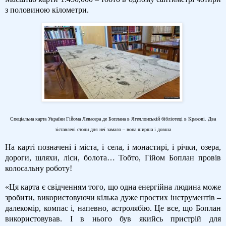
з половиною кілометри.
Спеціальна карта України Гійома Левасера де Боплана в Ягеллонській бібліотеці в Кракові. Два
зіставлені столи для неї замало – вона ширша і довша
На карті позначені і міста, і села, і монастирі, і річки, озера,
дороги, шляхи, ліси, болота… Тобто, Гійом Боплан провів
колосальну роботу!
«Ця карта є свідченням того, що одна енергійна людина може
зробити, використовуючи кілька дуже простих інструментів –
далекомір, компас і, напевно, астролябію. Це все, що Боплан
використовував. І в нього був якийсь пристрій для