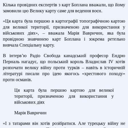
Кілька провідних експертів з карт Боплана вважали, що йому
замовили цю Велику карту саме для ведення воєн.
«Ця карта була першою в картографії топографічною картою
для великої території, призначеною для використання у
військових діях», – вважала Марія Вавричин, яка була
провідною знавчинею карт Боплана і зокрема ретельно
вивчала Спеціальну карту.
В інтерв’ю Радіо Свобода канадський професор Ендрю
Перналь нагадує, що польський король Владислав IV хотів
розпочати велику війну проти турків – навіть в історичній
літературі писали про ідею якогось «хрестового походу»
проти османів.
Ця карта була першою картою для великої
території, призначеною для використання у
військових діях
Марія Вавричин
«І з татарами він хотів розібратися. Але турецьку війну не