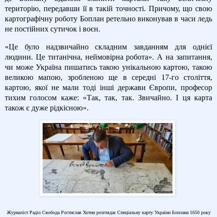
територію, передавши її в такій точності. Причому, що свою
картографічну роботу Боплан ретельно виконував в часи ледь
не постійних сутичок і воєн.
«Це було надзвичайно складним завданням для однієї
людини. Це титанічна, неймовірна робота». А на запитання,
чи може Україна пишатись такою унікальною картою, такою
великою мапою, зробленою ще в середні 17-го століття,
картою, якої не мали тоді інші держави Європи, професор
тихим голосом каже: «Так, так, так. Звичайно. І ця карта
також є дуже рідкісною».
Журналіст Радіо Свобода Ростислав Хотин розглядає Спеціальну карту України Боплана 1650 року