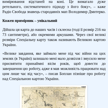
вимірювання відстаней на коні. Це вимагало дуже
ретельного, систематичного підходу з його боку», – каже
Радіо Свобода знавець стародавніх мап Володимир Дмитерко.
Кожен примірник – унікальний
Дійшла ця карта до наших часів і склеєна (тоді її розмір 216 на
73 сантиметри), або окремими аркушами. Через свої великі
розміри Спеціальну карту також називають Великою картою
України.
«Велике завдання, яке займало мене під час війни на цих
землях (в Україні) залишало мені мало дозвілля і змусило мене
присвятити принаймні вісім років, щоб довести до
завершення цю роботу, адже я мав можливість працювати над
цим лише час від часу», – писав Боплан пізніше про роботу
над Спеціальною картою України.