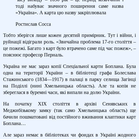
тоді набуває значного поширення саме назва
«Україна». А карта цю назву закріплювала
Ростислав Сосса
Тобто зберігся лише кожен десятий примірник. Тут і війни, і
руйнації відіграли роль. «Звичайна проблема 17-го століття –
це пожежі. Багато з карт було втрачено саме під час пожеж», –
пояснює професор Перналь.
Україна не має зараз копії Спеціальної карти Боплана. Була
одна на території України – в бібліотеці графа Болеслава
Стажинського (1834—1917) в палаці в парку селища Загінці
на Поділлі (нині Хмельницька область). Але та копія не
збереглася в буремні часи, які випали на долю України.
На початку ХІХ століття в архіві Сенявських в
Меджибізькому замку (так само Хмельницька область) ще
бачили пошматовані від постійного вживання клаптики карт
Боплана…
Але зараз немає в бібліотеках чи фондах в Україні жодного