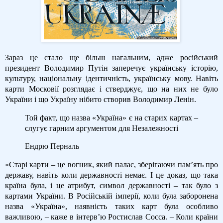
Зараз це стало ще більш нагальним, адже російський
президент Володимир Путін заперечує українську історію,
культуру, національну ідентичність, українську мову. Навіть
карти Московії розглядає і стверджує, що на них не було
України і що Україну нібито створив Володимир Ленін.
Той факт, що назва «Україна» є на старих картах –
слугує гарним аргументом для Незалежності
Ендрю Перналь
«Старі карти – це вогник, який палає, зберігаючи пам’ять про
державу, навіть коли державності немає. І це доказ, що така
країна була, і це атрибут, символ державності – так було з
картами України. В Російській імперії, коли була заборонена
назва «Україна», наявність таких карт була особливо
важливою, – каже в інтерв’ю Ростислав Сосса. – Коли країни