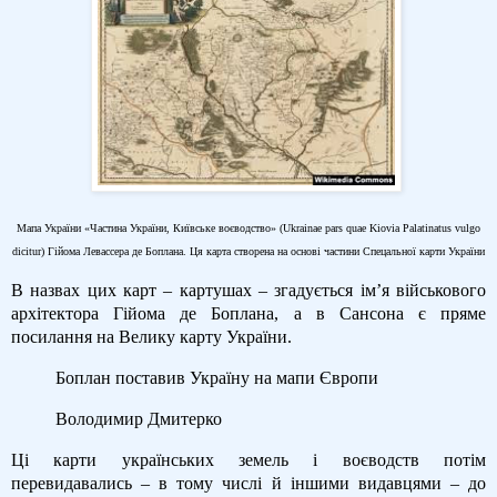
Мапа України «Частина України, Київське воєводство» (Ukrainae pars quae Kiovia Palatinatus vulgo
dicitur) Гійома Левассера де Боплана. Ця карта створена на основі частини Спецальної карти України
В назвах цих карт – картушах – згадується ім’я військового
архітектора Гійома де Боплана, а в Сансона є пряме
посилання на Велику карту України.
Боплан поставив Україну на мапи Європи
Володимир Дмитерко
Ці карти українських земель і воєводств потім
перевидавались – в тому числі й іншими видавцями – до