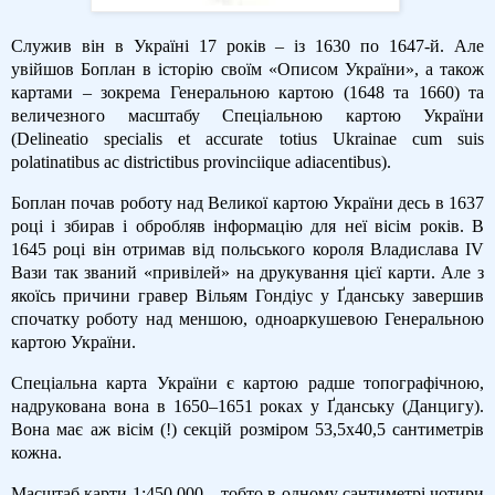
Служив він в Україні 17 років – із 1630 по 1647-й. Але
увійшов Боплан в історію своїм «Описом України», а також
картами – зокрема Генеральною картою (1648 та 1660) та
величезного масштабу Спеціальною картою України
(Delineatio specialis et accurate totius Ukrainae cum suis
polatinatibus ac districtibus provinciique adiacentibus).
Боплан почав роботу над Великої картою України десь в 1637
році і збирав і обробляв інформацію для неї вісім років. В
1645 році він отримав від польського короля Владислава ІV
Вази так званий «привілей» на друкування цієї карти. Але з
якоїсь причини гравер Вільям Гондіус у Ґданську завершив
спочатку роботу над меншою, одноаркушевою Генеральною
картою України.
Спеціальна карта України є картою радше топографічною,
надрукована вона в 1650–1651 роках у Ґданську (Данцигу).
Вона має аж вісім (!) секцій розміром 53,5х40,5 сантиметрів
кожна.
Масштаб карти 1:450,000 – тобто в одному сантиметрі чотири