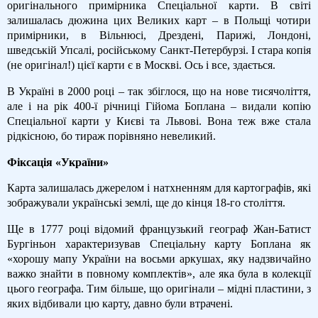
оригінального примірника Спеціальної карти. В світі
залишалась дюжина цих Великих карт – в Польщі чотири
примірники, в Вільнюсі, Дрездені, Парижі, Лондоні,
шведській Упсалі, російському Санкт-Петербурзі. І стара копія
(не оригінал!) цієї карти є в Москві. Ось і все, здається.
В Україні в 2000 році – так збіглося, що на нове тисячоліття,
але і на рік 400-ї річниці Гійома Боплана – видали копію
Спеціальної карти у Києві та Львові. Вона теж вже стала
рідкісною, бо тираж порівняно невеликий.
Фіксація «України»
Карта залишалась джерелом і натхненням для картографів, які
зображували українські землі, ще до кінця 18-го століття.
Ще в 1777 році відомий французький географ Жан-Батист
Бургіньон характеризував Спеціальну карту Боплана як
«хорошу мапу України на восьми аркушах, яку надзвичайно
важко знайти в повному комплектів», але яка була в колекції
цього географа. Тим більше, що оригінали – мідні пластини, з
яких відбивали цю карту, давно були втрачені.