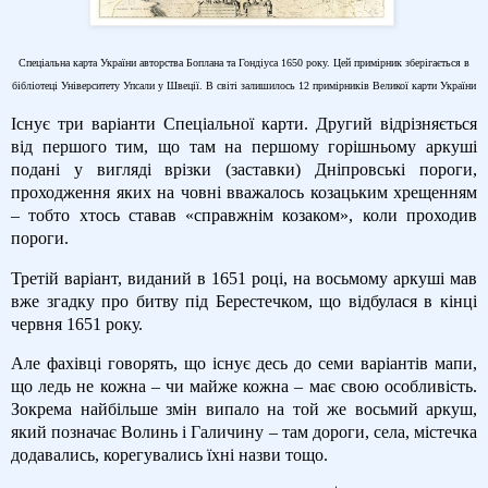
Спеціальна карта України авторства Боплана та Гондіуса 1650 року. Цей примірник зберігається в
бібліотеці Університету Упсали у Швеції. В світі залишилось 12 примірників Великої карти України
Існує три варіанти Спеціальної карти. Другий відрізняється
від першого тим, що там на першому горішньому аркуші
подані у вигляді врізки (заставки) Дніпровські пороги,
проходження яких на човні вважалось козацьким хрещенням
– тобто хтось ставав «справжнім козаком», коли проходив
пороги.
Третій варіант, виданий в 1651 році, на восьмому аркуші мав
вже згадку про битву під Берестечком, що відбулася в кінці
червня 1651 року.
Але фахівці говорять, що існує десь до семи варіантів мапи,
що ледь не кожна – чи майже кожна – має свою особливість.
Зокрема найбільше змін випало на той же восьмий аркуш,
який позначає Волинь і Галичину – там дороги, села, містечка
додавались, корегувались їхні назви тощо.