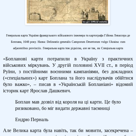
Генеральна карта України французького військового інженера та картографа Гійома Левассера де
Боплана, 1648 року. Назва: Delineatio generalis Camporum Desertorum vulgo Ukraina: cum
adjacentibus provinciis. Генеральна карта теж рідкісна, але не так, як Спеціальна карта
«Бопланові карти потрапили в Україну з практичних
військових міркувань. У другій половині XVII ст., в період
Руїни, з постійними воєнними кампаніями, без докладних
(«спеціальних») карт Боплана та його наслідувачів обійтися
було важко», – писав в «Українській Бопланіані» відомий
історик карт Ярослав Дашкевич.
Боплан мав дозвіл від короля на ці карти. Це було
ризиковано, бо міг видати державні таємниці
Ендрю Перналь
Але Велика карта була навіть, так би мовити, засекречена –