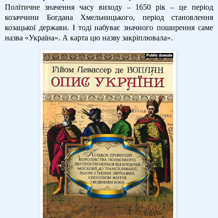
Політичне значення часу виходу – 1650 рік – це період
козаччини Богдана Хмельницького, період становлення
козацької держави. І тоді набуває значного поширення саме
назва «Україна». А карта цю назву закріплювала».