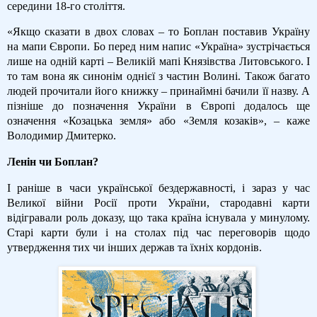
середини 18-го століття.
«Якщо сказати в двох словах – то Боплан поставив Україну
на мапи Європи. Бо перед ним напис «Україна» зустрічається
лише на одній карті – Великій мапі Князівства Литовського. І
то там вона як синонім однієї з частин Волині. Також багато
людей прочитали його книжку – принаймні бачили її назву. А
пізніше до позначення України в Європі додалось ще
означення «Козацька земля» або «Земля козаків», – каже
Володимир Дмитерко.
Ленін чи Боплан?
І раніше в часи української бездержавності, і зараз у час
Великої війни Росії проти України, стародавні карти
відігравали роль доказу, що така країна існувала у минулому.
Старі карти були і на столах під час переговорів щодо
утвердження тих чи інших держав та їхніх кордонів.