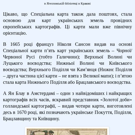
в Ягеллонській бібліотеці в Кракові
Цікаво, що Спеціальна карта також дала поштовх, стала
основою для карт українських земель провідних
європейських картографів. Ці карти мали вже північну
орієнтацію.
В 1665 році француз Ніколя Сансон видав на основі
Спеціальної карти п’ять карт українських земель – Чорної/
Червоної Русі (тобто Галичини); Верхньої Волині чи
Луцького воєводства; Нижньої Волині чи Київського
воєводства; Верхнього Поділля чи Кам’янця (Нижнє Поділля
– друга частина цієї карти – не взята з Великої мапи); і п’ятою
стала карта Нижнього Поділля або Брацлавського воєводства.
А Ян Блау в Амстердамі – один з найвідоміших і найкращих
картографів всіх часів, яскравий представник «Золотої доби»
голландської картографії, – видав чотири карти, виготовлені
десь в 1670 році, які позначають українське Покуття, Поділля,
Брацлавщину та Київщину.