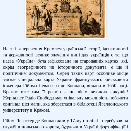
На тлі заперечення Кремлем української історії, ідентичності
та державності велике значення нині для українців є те, що
назва «Україна» була зафіксована на стародавніх картах, які,
окрім географічного чи історичного документа, є ще й
політичним документом. Серед таких карт особливе місце
займає Спеціальна карта України французького військового
інженера Гійома Левассера де Боплана, видана в 1650 році.
Вражає вже сам її розмір – це вісім великих аркушів!
Журналіст Радіо Свобода мав унікальну можливість побачити
оригінал цієї мапи, яка збереглася в бібліотеці Ягеллонського
університету в Кракові.
Гійом Левассер де Боплан жив у 17-му столітті і перебував на
службі в польського короля, будуючи в Україні фортифікації і