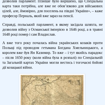
дозволив парламент. Пізніше було вирішено, що Спеціальна
карта таки потрібна, але вже не обов’язково для військових
цілей, але, ймовірно, для поселень на півдні України», – каже
професор Перналь, який вже зараз на пенсії.
Справді, польський парламент, в якому засідала шляхта, не
дозволив війну з Османської імперією в 1646 році, а в травні
1648 році помер і сам Владислав.
А вже того року почалась війна українських козаків проти
Польщі під проводом гетьмана Богдана Хмельницького, а
королем вже був Ян Казимир. То вже – і тут якийсь парадокс
– після 1650 року (коли війна була в розпалі) по Спеціальній
та Загальній картах України могли вестись і тогочасні бойові
дії козацької війни.