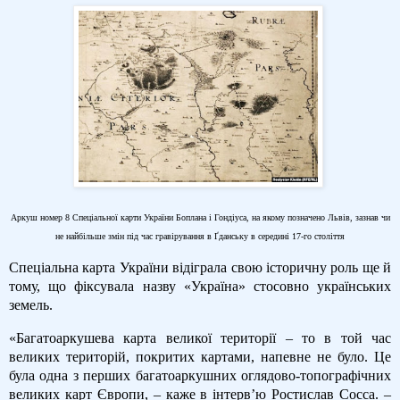
Аркуш номер 8 Спеціальної карти України Боплана і Гондіуса, на якому позначено Львів, зазнав чи
не найбільше змін під час гравірування в Ґданську в середині 17-го століття
Спеціальна карта України відіграла свою історичну роль ще й
тому, що фіксувала назву «Україна» стосовно українських
земель.
«Багатоаркушева карта великої території – то в той час
великих територій, покритих картами, напевне не було. Це
була одна з перших багатоаркушних оглядово-топографічних
великих карт Європи, – каже в інтерв’ю Ростислав Сосса. –