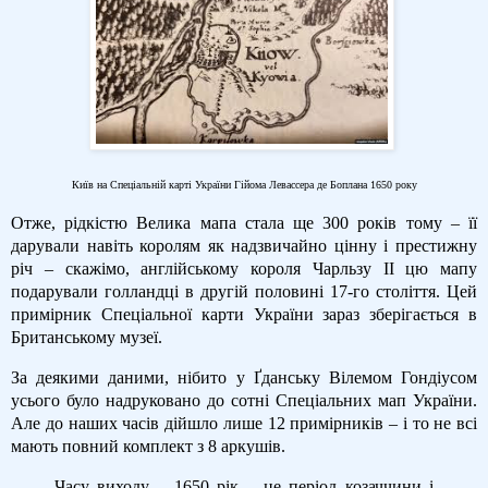
Київ на Спеціальній карті України Гійома Левассера де Боплана 1650 року
Отже, рідкістю Велика мапа стала ще 300 років тому – її
дарували навіть королям як надзвичайно цінну і престижну
річ – скажімо, англійському короля Чарльзу ІІ цю мапу
подарували голландці в другій половині 17-го століття. Цей
примірник Спеціальної карти України зараз зберігається в
Британському музеї.
За деякими даними, нібито у Ґданську Вілемом Гондіусом
усього було надруковано до сотні Спеціальних мап України.
Але до наших часів дійшло лише 12 примірників – і то не всі
мають повний комплект з 8 аркушів.
Часу виходу – 1650 рік – це період козаччини і