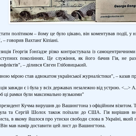
стати політиком – йому це було цікаво, він коментував події, у
, – говорив Вахтанґ Кіпіані.
зиція Георгія Ґонґадзе різко контрастувала із самоцентричними
наступних поколіннях. Це служіння, як його бачив Гія, не ра
онфліктів", – ділився Євген Глібовицький.
чною мірою став адвокатом української журналістики", – казав 
ція завжди є і була у всіх державах незалежно від устрою. <...> 
об ці рамки були максимально вузькими"
президент Кучма вирушив до Вашингтона з офіційним візитом. То
ла та Сергій Шолох також поїхали до США. Гія вирішив вне
иста, в якому йшлося про утиски свободи слова в Україні, який 
 Він мав намір доставити цей лист до Вашингтона.