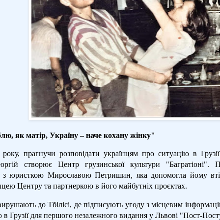
лю, як матір, Україну – наче кохану жінку"
 року, прагнучи розповідати українцям про ситуацію в Грузі
еоргій створює Центр грузинської культури "Багратіоні".
П
 з юристкою Мирославою Петришин, яка допомогла йому втіл
ицею Центру та партнеркою в його майбутніх проєктах.
ирушають до Тбілісі, де підписують угоду з місцевим інформаці
 в Грузії для першого незалежного видання у Львові "Пост-Пост