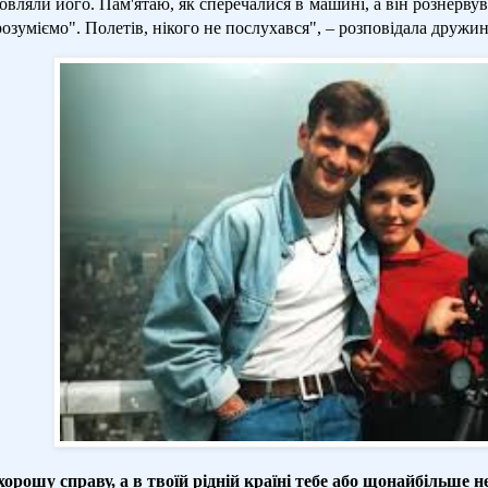
овляли його. Пам'ятаю, як сперечалися в машині, а він рознерву
розуміємо". Полетів, нікого не послухався", – розповідала дружи
орошу справу, а в твоїй рідній країні тебе або щонайбільше 