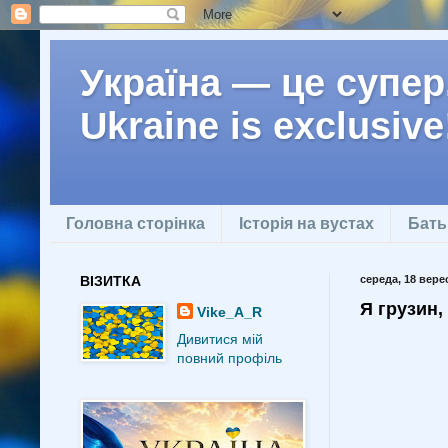
Україна — це супер.
Ukraine is exclusive
Головна сторінка
Історія на вустах
Бать
ВІЗИТКА
середа, 18 верес
Я грузин,
Vike_A_R
Дивитися мій
повний профіль