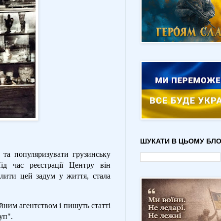
ШУКАТИ В ЦЬОМУ БЛО
ї та популяризувати грузинську
ід час реєстрації Центру він
ити цей задум у життя, стала
йним агентством і пишуть статті
уп".