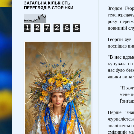
ЗАГАЛЬНА КІЛЬКІСТЬ
ПЕРЕГЛЯДІВ СТОРІНКИ
Згодом Гео
телепередач
року переї
1
2
7
2
6
5
новинній сл
Георгій був
поспішав ви
"В нас вдома
купувала на 
нас було без
ящики вина т
"Я хоч
мене п
Ґонґад
Перше "зна
журналістсь
аналітична п
сміливий ма