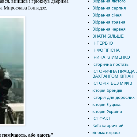
вався, вийшов і грюкнув дверима
Зібрання лютого
на Мирослава Ґонґадзе.
Зібрання серпня
Зібрання січня
Зібрання травня
Зібрання червня
ЗНАТИ БІЛЬШЕ
ІНТЕРВʼЮ
ІНФОГІГІЄНА
ІРИНА КЛИМЕНКО
Історична постать
ІСТОРИЧНА ПРАВДА 
ВАХТАНГОМ КІПІАНІ
ІСТОРІЯ БЕЗ МІФІВ
історія брендів
Історія для дорослих
історія Луцька
історія України
ІСТФАКТ
Київ історичний
кінематограф
не помічають, або лають"