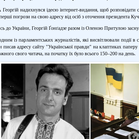
Георгій надихнувся ідеєю інтернет-видання, щоб розповідати с
перші погрози на свою адресу від осіб з оточення президента Ку
ь до України, Георгій Ґонґадзе разом із Оленою Притулою засну
одним із парламентських журналістів, які висвітлювали події в с
н писав адресу сайту "Української правди" на клаптиках паперу 
ожного свого читача, на початку їх було всього 150–200 на день.