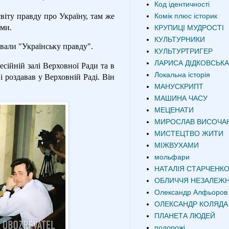
Код ідентичності
Комік плюс історик
віту правду про Україну, там же
чми.
КРУПИЦІ МУДРОСТІ
КУЛЬТУРНИКИ
вали "Українську правду".
КУЛЬТУРТРИГЕР
ЛАРИСА ДІДКОВСЬКА
есійній залі Верховної Ради та в
Локальна історія
і роздавав у Верховній Раді. Він
МАНУСКРИПТ
МАШИНА ЧАСУ
МЕЦЕНАТИ
МИРОСЛАВ ВИСОЧА
МИСТЕЦТВО ЖИТИ
МІЖВУХАМИ
мольфари
НАТАЛІЯ СТАРЧЕНК
ОБЛИЧЧЯ НЕЗАЛЕЖН
Олександр Алфьоров
ОЛЕКСАНДР КОЛЯДА
ПЛАНЕТА ЛЮДЕЙ
подорожі