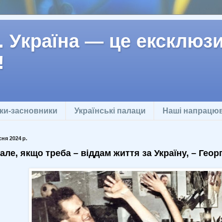
 Україна — це ексклюзив
!
ки-засновники
Українські палаци
Наші напрацю
ня 2024 р.
 але, якщо треба – віддам життя за Україну, – Геор