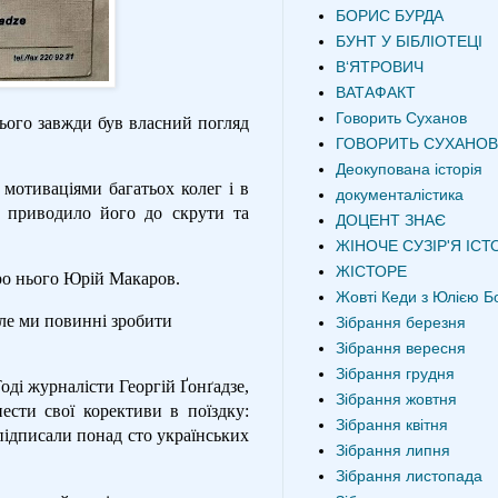
БОРИС БУРДА
БУНТ У БІБЛІОТЕЦІ
В‘ЯТРОВИЧ
ВАТАФАКТ
Говорить Суханов
 нього завжди був власний погляд
ГОВОРИТЬ СУХАНОВ
Деокупована історія
 мотиваціями багатьох колег і в
документалістика
з приводило його до скрути та
ДОЦЕНТ ЗНАЄ
ЖІНОЧЕ СУЗІР'Я ІСТО
ЖІСТОРЕ
про нього Юрій Макаров.
Жовті Кеди з Юлією Б
Але ми повинні зробити
Зібрання березня
Зібрання вересня
Зібрання грудня
ді журналісти Георгій Ґонґадзе,
Зібрання жовтня
сти свої корективи в поїздку:
Зібрання квітня
підписали понад сто українських
Зібрання липня
Зібрання листопада