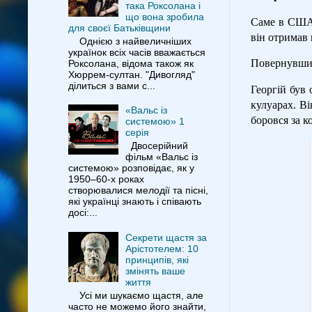
така Роксолана і
що вона зробила
Саме в США 
для своєї Батьківщини
він отримав 
Однією з найвеличніших
українок всіх часів вважається
Повернувшис
Роксолана, відома також як
Хюррем-султан. "Дивогляд"
ділиться з вами с...
Георгій був 
кулуарах. Ві
«Вальс із
боровся за к
системою» 1
серія
Двосерійний
фільм «Вальс із
системою» розповідає, як у
1950–60-х роках
створювалися мелодії та пісні,
які українці знають і співають
досі:...
Секрети щастя за
Арістотелем: 10
принципів, які
змінять ваше
життя
Усі ми шукаємо щастя, але
часто не можемо його знайти,