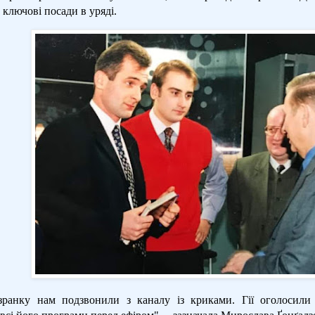
 ключові посади в уряді.
ранку нам подзвонили з каналу із криками. Гії оголосили 