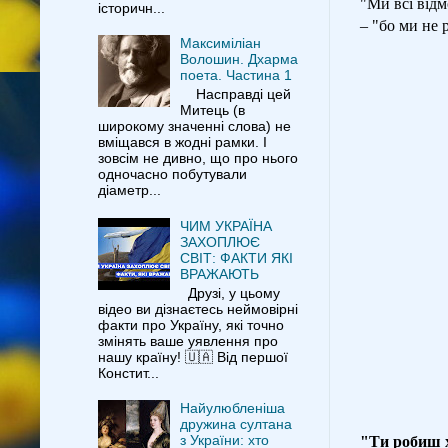
"Ми всі відм
історичн...
– "бо ми не 
Максиміліан
Волошин. Дхарма
поета. Частина 1
Насправді цей
Митець (в
широкому значенні слова) не
вміщався в жодні рамки. І
зовсім не дивно, що про нього
одночасно побутували
діаметр...
ЧИМ УКРАЇНА
ЗАХОПЛЮЄ
СВІТ: ФАКТИ ЯКІ
ВРАЖАЮТЬ
Друзі, у цьому
відео ви дізнаєтесь неймовірні
факти про Україну, які точно
змінять ваше уявлення про
нашу країну! 🇺🇦 Від першої
Констит...
Найулюбленіша
дружина султана
з України: хто
"Ти робиш х