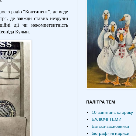
е.
ює з радіо "Континент", де веде
тр", де завжди ставив незручні
ійні дії чи некомпетентність
Леоніда Кучми.
ПАЛІТРА ТЕМ
10 запитань історику
БАЛЮЧІ ТЕМИ
Батьки-засновники
біографічні нариси