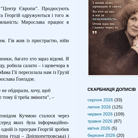
ю "Центр Європи". Продюсують
та Георгій одружуються і того ж
яльність: Мирослава працює в
м. Гія жив із пристрастю, ніби
ики, багато хто зараз відомі. Я
ду, робила салати – і щовечора в
Мама Гії пересилала нам із Грузії
ослава Ґонґадзе.
СКАРБНИЦЯ ДОПИСІВ
е не обдирали, хочу, щоб
тому її треба змінити", –
серпня 2026
(33)
липня 2026
(125)
червня 2026
(109)
еонідом Кучмою сталося через
травня 2026
(87)
серед яких була інформаційно-
квітня 2026
(5)
 одній із програм Георгій зробив
березня 2026
(20)
пра (тоді – Дніпропетровська) і