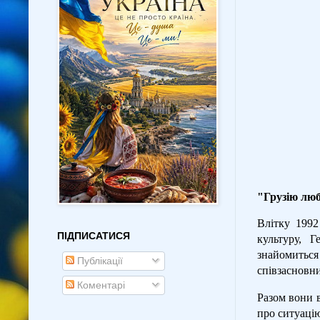
"Грузію люб
Влітку 1992
ПІДПИСАТИСЯ
культуру, Г
знайомиться
Публікації
співзасновн
Коментарі
Разом вони в
про ситуацію