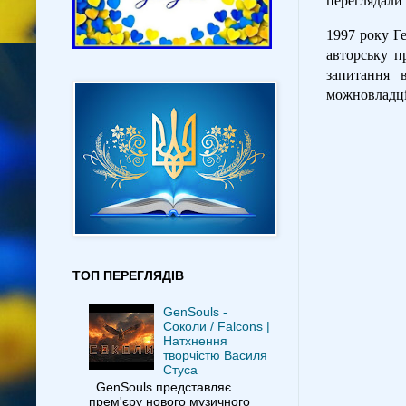
переглядали 
1997 року Ге
авторську п
запитання в
можновладців
ТОП ПЕРЕГЛЯДІВ
GenSouls -
Соколи / Falcons |
Натхнення
творчістю Василя
Стуса
GenSouls представляє
прем'єру нового музичного