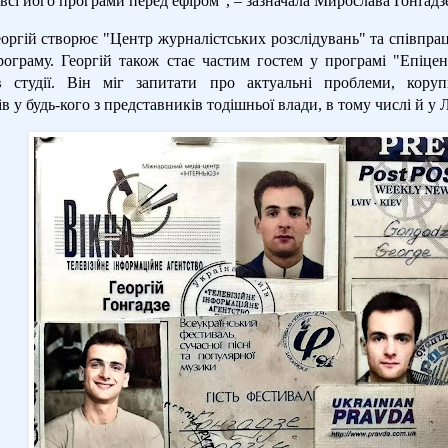
всі його програми перед ефіром", – зазначала Мирослава Ґонґадз
оргій створює "Центр журналістських розслідувань" та співпрац
рограму. Георгій також стає частим гостем у програмі "Епіцен
 студії. Він міг запитати про актуальні проблеми, корупц
 у будь-кого з представників тодішньої влади, в тому числі й у 