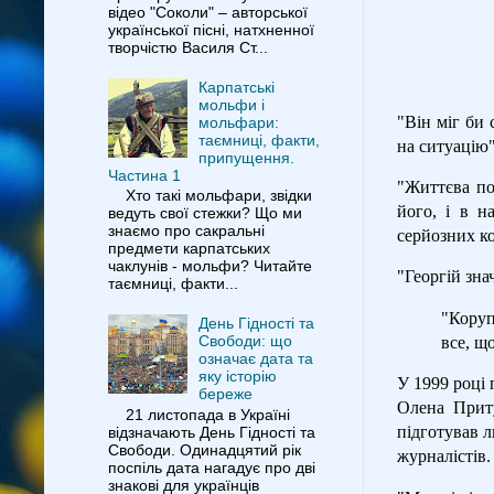
відео "Соколи" – авторської
української пісні, натхненної
творчістю Василя Ст...
Карпатські
мольфи і
"Він міг би 
мольфари:
таємниці, факти,
на ситуацію"
припущення.
Частина 1
"Життєва по
Хто такі мольфари, звідки
його, і в 
ведуть свої стежки? Що ми
знаємо про сакральні
серйозних к
предмети карпатських
чаклунів - мольфи? Читайте
"Георгій зна
таємниці, факти...
"Коруп
День Гідності та
Свободи: що
все, щ
означає дата та
яку історію
У 1999 році 
береже
Олена Приту
21 листопада в Україні
підготував л
відзначають День Гідності та
Свободи. Одинадцятий рік
журналістів.
поспіль дата нагадує про дві
знакові для українців