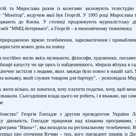
ргій та Мирослава разом із колегами засновують телестуді
у "Монітор", ведучим якої був Георгій. У 1995 році Мирослава 
жджають до Києва. У столиці продовжують журналістську ді
ужбі "ММЦ-Інтерньюз", а Георгій – в економічному тижневику.
 природженою зіркою телебачення, харизматичним і привабливи
користати кожен день на повну.
 постійно жили якісь музиканти, філософи, художники, письменн
базарі капусту чи ще щось із найдешевшого, збирала яблука в са
кінечне застілля з людьми, яких завжди було повно в нашій хаті. 
а коньяку, який служив товаром для бартеру", – розповідала Мир
у жити вільно, не ховатися, хочу платити податки, хочу, щоб мен
оважали. Сьогоднішня влада цього не робить, і я вважаю, що саме 
зе
йомство" Георгія Ґонґадзе з другим президентом України Л
ку діяльність. Ґонґадзе працював над кількома програмами, 
рограма "Вікна+", яка виходила на регіональному телебаченні. В
теріал про оточення Кучми – тих, кого президент привів із Дні