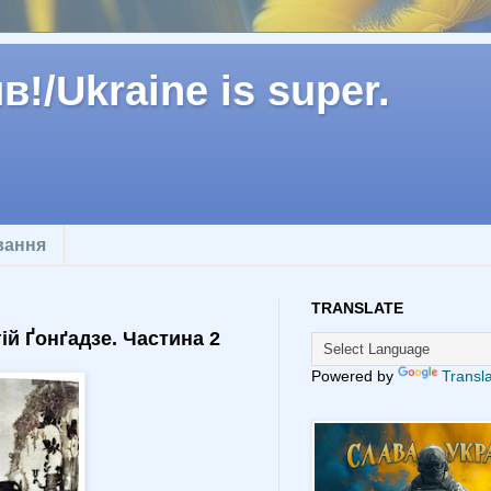
!/Ukraine is super.
вання
TRANSLATE
гій Ґонґадзе. Частина 2
Powered by
Transl