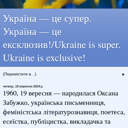
Україна — це супер.
Україна — це
ексклюзив!/Ukraine is super.
Ukraine is exclusive!
▼
четвер, 19 вересня 2024 р.
1960, 19 вересня — народилася Оксана
Забужко, українська письменниця,
феміністська літературознавиця, поетеса,
есеїстка, публіцистка, викладачка та