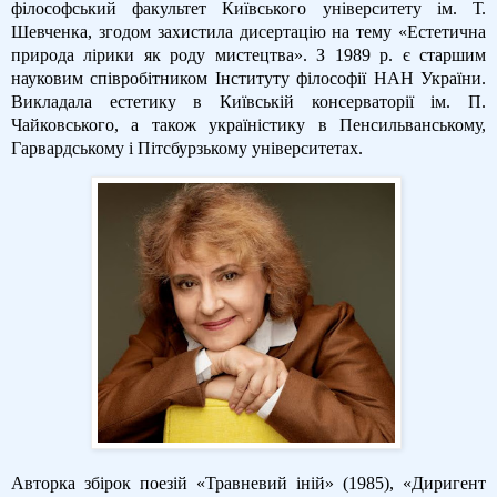
філософський факультет Київського університету ім. Т.
Шевченка, згодом захистила дисертацію на тему «Естетична
природа лірики як роду мистецтва». З 1989 р. є старшим
науковим співробітником Інституту філософії НАН України.
Викладала естетику в Київській консерваторії ім. П.
Чайковського, а також україністику в Пенсильванському,
Гарвардському і Пітсбурзькому університетах.
Авторка збірок поезій «Травневий іній» (1985), «Диригент