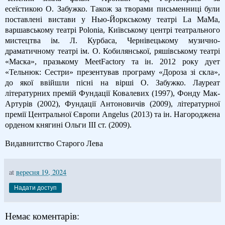
есеїстикою О. Забужко. Також за творами письменниці були
поставлені вистави у Нью-Йоркському театрі La MaMa,
варшавському театрі Polonia, Київському центрі театрального
мистецтва ім. Л. Курбаса, Чернівецькому музично-
драматичному театрі ім. О. Кобилянської, ряшівському театрі
«Маска», празькому MeetFactory та ін. 2012 року дует
«Тельнюк: Сестри» презентував програму «Дороза зі скла»,
до якої ввійшли пісні на вірші О. Забужко. Лауреат
літературних премій Фундації Ковалевих (1997), Фонду Мак-
Артурів (2002), Фундації Антоновичів (2009), літературної
премії Центральної Європи Angelus (2013) та ін. Нагороджена
орденом княгині Ольги III ст. (2009).
Видавнитство Старого Лева
at
вересня 19, 2024
Надати доступ
Немає коментарів: