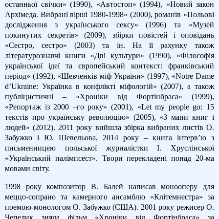
останньої свічки» (1990), «Автостоп» (1994), «Новий закон
Архімеда. Вибрані вірші 1980-1998» (2000), романів «Польові
дослідження з українського сексу» (1996) та «Музей
покинутих секретів» (2009), збірки повістей і оповідань
«Сестро, сестро» (2003) та ін. На її рахунку також
літературознавчі книги «Дві культури» (1990), «Філософія
української ідеї та європейський контекст: франківський
період» (1992), «Шевченків міф України» (1997), «Notre Dame
d’Ukraine: Українка в конфлікті міфологій» (2007), а також
публіцистичні – «Хроніки від Фортінбраса» (1999),
«Репортаж із 2000 –го року» (2001), «Let my people go: 15
текстів про українську революцію» (2005), «З мапи книг і
людей» (2012). 2011 року вийшла збірка вибраних листів О.
Забужко і Ю. Шевельова, 2014 року – книга інтерв’ю з
письменницею польської журналістки І. Хруслінської
«Український палімпсест». Твори перекладені понад 20-ма
мовами світу.
1998 року композитор В. Балей написав монооперу для
меццо-сопрано та камерного ансамблю «Клітемнестра» за
поемою-монологом О. Забужко (США). 2001 року режисер О.
Чепелик зняла фільм «Хроніки від Фортінбраса» за