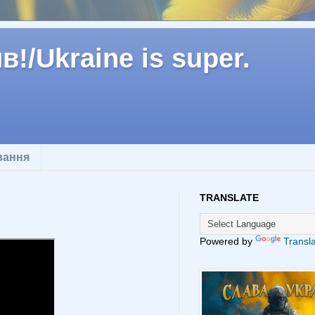
!/Ukraine is super.
вання
TRANSLATE
Powered by
Transl