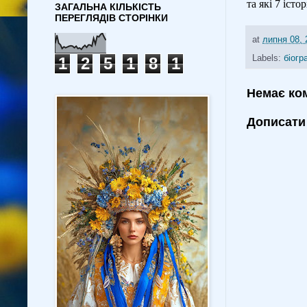
та які 7 іст
ЗАГАЛЬНА КІЛЬКІСТЬ
ПЕРЕГЛЯДІВ СТОРІНКИ
at
липня 08, 
Labels:
біогр
1
2
5
1
8
1
Немає ко
Дописати