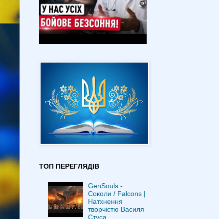
ТОП ПЕРЕГЛЯДІВ
GenSouls -
Соколи / Falcons |
Натхнення
творчістю Василя
Стуса