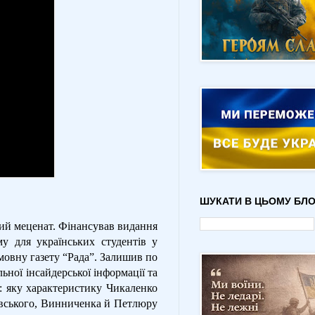
ШУКАТИ В ЦЬОМУ БЛО
рий меценат. Фінансував видання
у для українських студентів у
мовну газету “Рада”. Залишив по
ьної інсайдерської інформації та
о: яку характеристику Чикаленко
шевського, Винниченка й Петлюру