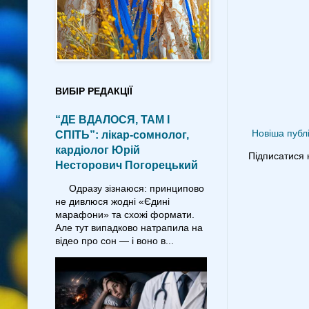
ВИБІР РЕДАКЦІЇ
“ДЕ ВДАЛОСЯ, ТАМ І
Новіша публі
СПІТЬ”: лікар-сомнолог,
кардіолог Юрій
Підписатися 
Несторович Погорецький
Одразу зізнаюся: принципово
не дивлюся жодні «Єдині
марафони» та схожі формати.
Але тут випадково натрапила на
відео про сон — і воно в...