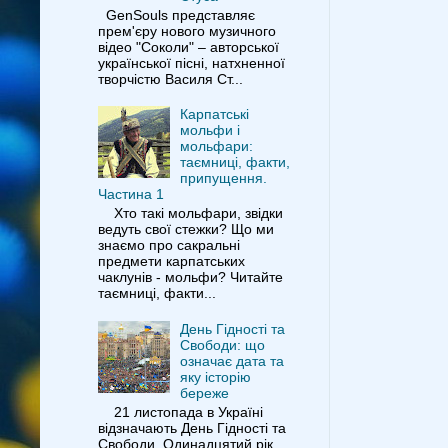
GenSouls представляє
прем'єру нового музичного
відео "Соколи" – авторської
української пісні, натхненної
творчістю Василя Ст...
Карпатські
мольфи і
мольфари:
таємниці, факти,
припущення.
Частина 1
Хто такі мольфари, звідки
ведуть свої стежки? Що ми
знаємо про сакральні
предмети карпатських
чаклунів - мольфи? Читайте
таємниці, факти...
День Гідності та
Свободи: що
означає дата та
яку історію
береже
21 листопада в Україні
відзначають День Гідності та
Свободи. Одинадцятий рік