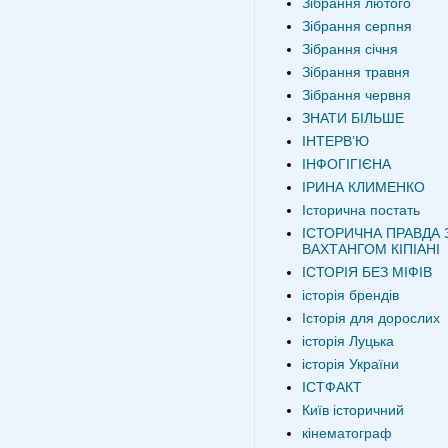
Зібрання лютого
Зібрання серпня
Зібрання січня
Зібрання травня
Зібрання червня
ЗНАТИ БІЛЬШЕ
ІНТЕРВʼЮ
ІНФОГІГІЄНА
ІРИНА КЛИМЕНКО
Історична постать
ІСТОРИЧНА ПРАВДА 
ВАХТАНГОМ КІПІАНІ
ІСТОРІЯ БЕЗ МІФІВ
історія брендів
Історія для дорослих
історія Луцька
історія України
ІСТФАКТ
Київ історичний
кінематограф