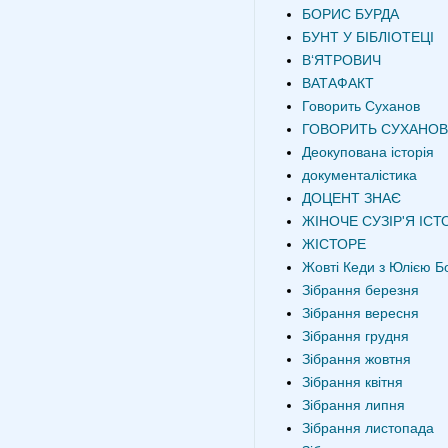
БОРИС БУРДА
БУНТ У БІБЛІОТЕЦІ
В‘ЯТРОВИЧ
ВАТАФАКТ
Говорить Суханов
ГОВОРИТЬ СУХАНОВ
Деокупована історія
документалістика
ДОЦЕНТ ЗНАЄ
ЖІНОЧЕ СУЗІР'Я ІСТО
ЖІСТОРЕ
Жовті Кеди з Юлією Б
Зібрання березня
Зібрання вересня
Зібрання грудня
Зібрання жовтня
Зібрання квітня
Зібрання липня
Зібрання листопада