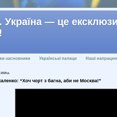
 Україна — це ексклюзив
!
ки-засновники
Українські палаци
Наші напрацю
2026 р.
аленко: “Хоч чорт з багна, аби не Москва!”