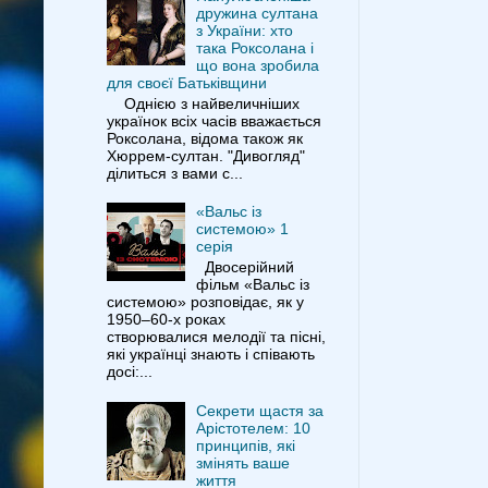
дружина султана
з України: хто
така Роксолана і
що вона зробила
для своєї Батьківщини
Однією з найвеличніших
українок всіх часів вважається
Роксолана, відома також як
Хюррем-султан. "Дивогляд"
ділиться з вами с...
«Вальс із
системою» 1
серія
Двосерійний
фільм «Вальс із
системою» розповідає, як у
1950–60-х роках
створювалися мелодії та пісні,
які українці знають і співають
досі:...
Секрети щастя за
Арістотелем: 10
принципів, які
змінять ваше
життя