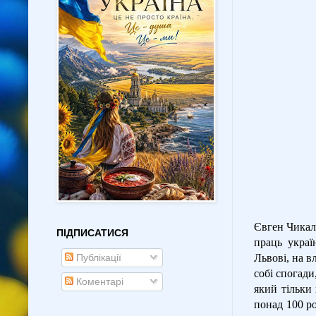
Євген Чикал
ПІДПИСАТИСЯ
праць украї
Публікації
Львові, на в
собі спогади
Коментарі
який тільки
понад 100 р