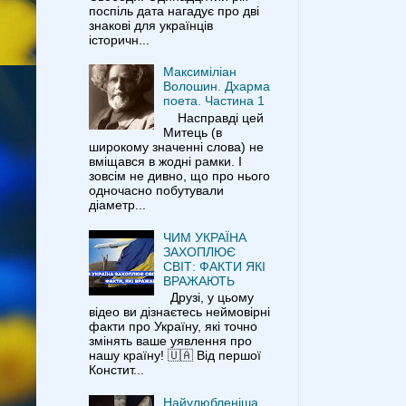
поспіль дата нагадує про дві
знакові для українців
історичн...
Максиміліан
Волошин. Дхарма
поета. Частина 1
Насправді цей
Митець (в
широкому значенні слова) не
вміщався в жодні рамки. І
зовсім не дивно, що про нього
одночасно побутували
діаметр...
ЧИМ УКРАЇНА
ЗАХОПЛЮЄ
СВІТ: ФАКТИ ЯКІ
ВРАЖАЮТЬ
Друзі, у цьому
відео ви дізнаєтесь неймовірні
факти про Україну, які точно
змінять ваше уявлення про
нашу країну! 🇺🇦 Від першої
Констит...
Найулюбленіша