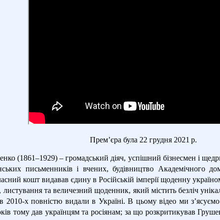
Прем
’
єра була
22 грудня 2021 р.
енко (1861–1929) – громадський діяч, успішний бізнесмен і щед
нських письменників і вчених, будівництво Академічного дом
ласний кошт видавав єдину в Російській імперії щоденну україно
, листування та величезний щоденник, який містить безліч унікал
 в 2010-х повністю видали в Україні. В цьому відео ми з’ясуєм
оків тому дав українцям та росіянам; за що розкритикував Гру