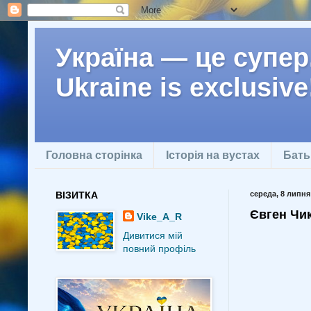
Україна — це супер.
Ukraine is exclusive
Головна сторінка
Історія на вустах
Бать
ВІЗИТКА
середа, 8 липня 
Євген Чик
Vike_A_R
Дивитися мій
повний профіль