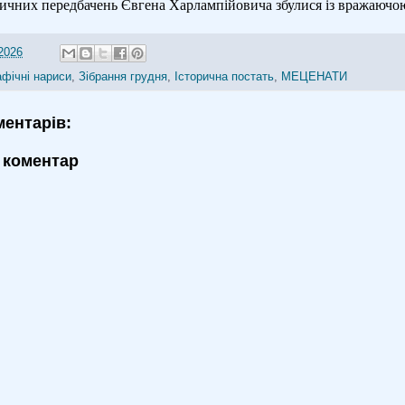
оричних передбачень Євгена Харлампійовича збулися із вражаючо
2026
афічні нариси
,
Зібрання грудня
,
Історична постать
,
МЕЦЕНАТИ
ментарів:
 коментар