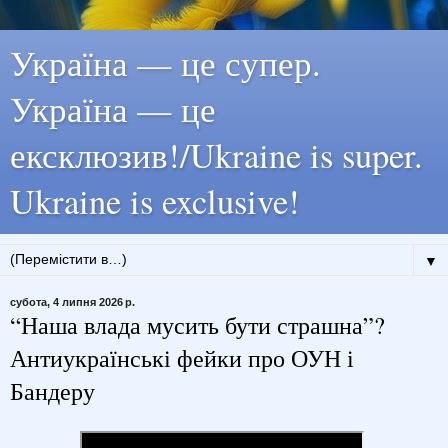
Україна — це супер.
Україна — це
ексклюзив!/Ukraine is super.
Ukraine is exclusive!
▼
субота, 4 липня 2026 р.
“Наша влада мусить бути страшна”?
Антиукраїнські фейки про ОУН і
Бандеру