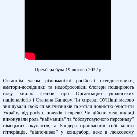
Прем’єра була 19 лютого 2022 р.
Останнім часом різноманітні російські псевдоісторики,
аматори-дослідники та недобросовісні блогери поширюють
нову хвилю фейків про Організацію українських
націоналістів і Степана Бандеру. Чи справді ОУНівці масово
знищували своїх співвітчизників та хотіли повністю очистити
Україну від росіян, поляків і євреїв? Чи дійсно мельниківці
виконували роль “найманців” та “обслуговуючого персоналу”
німецьких окупантів, а Бандера привласнив собі кошти
гітлерівців, “відпочивав” у концтаборі наче в люксовому