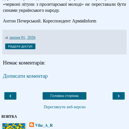
«червоні літуни з пролетарської молоді» не переставали бути
синами українського народу.
Антон Печерський.
Кореспондент АрміяInform
at
липня 01, 2026
Надати доступ
Немає коментарів:
Дописати коментар
‹
›
Головна сторінка
Переглянути веб-версію
ВІЗИТКА
Vike_A_R