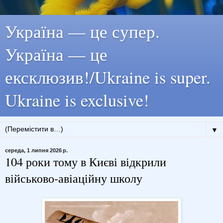
Україна — це супер.
Україна — це
ексклюзив!/Ukraine is super.
Ukraine is exclusive!
▼
середа, 1 липня 2026 р.
104 роки тому в Києві відкрили
військово-авіаційну школу