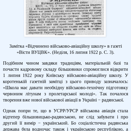
Замітка «Відчинено військово-авіаційну школу» в газеті
«Вісти ВУЦВК». (Неділя, 16 липня 1922 р. С. 3).
Подібним чином завдяки традиціям, матеріальній базі та
почасти кадровому складу більшовики спромоглися відкрити
1 липня 1922 року Київську військово-авіаційну школу. У
коротенькій газетній замітці з цього приводу зазначалось:
«Школа має давати необхідну військово-технічну підготовку
червоним літунам з пролетарської молоді». Так почалося
творення вже нової військової авіації в Україні − радянської.
Однак попри те, що в УСРР/УРСР військова авіація стала
відтепер більшовицько-радянською, не слід забувати і про
другий її вимір − український. Бо соціалістична радянська
держава була водночас також і українською республікою, а