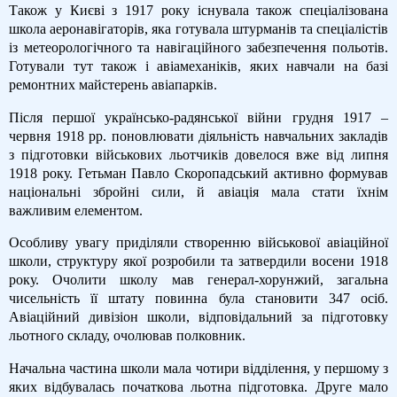
Також у Києві з 1917 року існувала також спеціалізована
школа аеронавігаторів, яка готувала штурманів та спеціалістів
із метеорологічного та навігаційного забезпечення польотів.
Готували тут також і авіамеханіків, яких навчали на базі
ремонтних майстерень авіапарків.
Після першої українсько-радянської війни грудня 1917 –
червня 1918 рр. поновлювати діяльність навчальних закладів
з підготовки військових льотчиків довелося вже від липня
1918 року. Гетьман Павло Скоропадський активно формував
національні збройні сили, й авіація мала стати їхнім
важливим елементом.
Особливу увагу приділяли створенню військової авіаційної
школи, структуру якої розробили та затвердили восени 1918
року. Очолити школу мав генерал-хорунжий, загальна
чисельність її штату повинна була становити 347 осіб.
Авіаційний дивізіон школи, відповідальний за підготовку
льотного складу, очолював полковник.
Начальна частина школи мала чотири відділення, у першому з
яких відбувалась початкова льотна підготовка. Друге мало