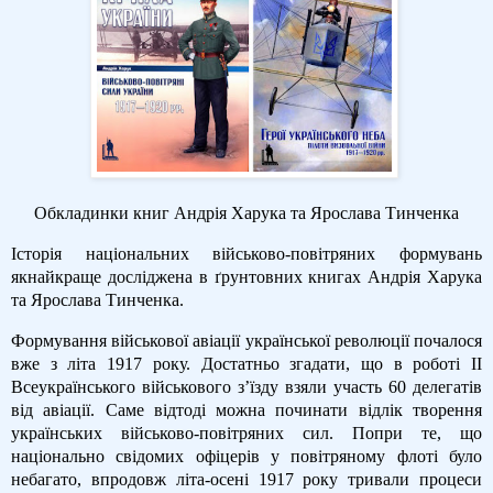
Обкладинки книг Андрія Харука та Ярослава Тинченка
Історія національних військово-повітряних формувань
якнайкраще досліджена в ґрунтовних книгах Андрія Харука
та Ярослава Тинченка.
Формування військової авіації української революції почалося
вже з літа 1917 року. Достатньо згадати, що в роботі II
Всеукраїнського військового з’їзду взяли участь 60 делегатів
від авіації. Саме відтоді можна починати відлік творення
українських військово-повітряних сил. Попри те, що
національно свідомих офіцерів у повітряному флоті було
небагато, впродовж літа-осені 1917 року тривали процеси