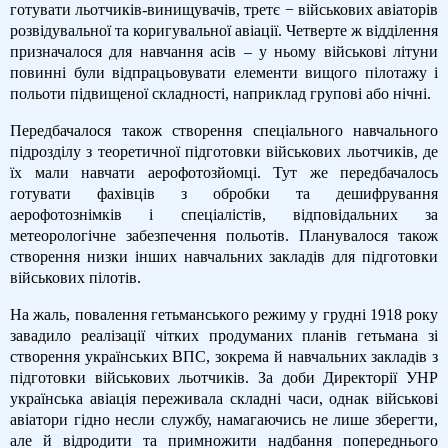
готувати льотчиків-винищувачів, третє − військових авіаторів
розвідувальної та коригувальної авіації. Четверте ж відділення
призначалося для навчання асів – у ньому військові літуни
повинні були відпрацьовувати елементи вищого пілотажу і
польоти підвищеної складності, наприклад групові або нічні.
Передбачалося також створення спеціального навчального
підрозділу з теоретичної підготовки військових льотчиків, де
їх мали навчати аерофотозйомці. Тут же передбачалось
готувати фахівців з обробки та дешифрування
аерофотознімків і спеціалістів, відповідальних за
метеорологічне забезпечення польотів. Планувалося також
створення низки інших навчальних закладів для підготовки
військових пілотів.
На жаль, повалення гетьманського режиму у грудні 1918 року
завадило реалізації чітких продуманих планів гетьмана зі
створення українських ВПС, зокрема й навчальних закладів з
підготовки військових льотчиків. За доби Директорії УНР
українська авіація переживала складні часи, однак військові
авіатори гідно несли службу, намагаючись не лише зберегти,
але й відродити та примножити надбання попереднього