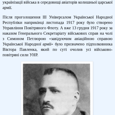
українізації війська в середовищі авіаторів колишньої царської
армії.
Після проголошення ІІІ Універсалом Української Народної
Республіки наприкінці листопада 1917 року було створено
Управління Повітряного Флоту. А вже 13 грудня 1917 року за
наказом Генерального Секретаріату військових справ на чолі
з Симоном Петлюрою «завідуючим авіаційною справою
Української Народної армії» було призначено підполковника
Віктора Павленка, який по суті очолив усі військово-
повітряні сили УНР.