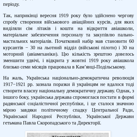
періоду.
Так, наприкінці вересня 1919 року було здійснено чергову
спробу створення військового авіаційних курсів, для яких
виділяли сім літаків і кошти на відкриття авіашколи,
матеріальне забезпечення персоналу та закупівлю пально-
мастильних матеріалів. Початковий набір мав становити 60
курсантів − 30 на льотний відділ (військові пілоти) і 30 на
моторний (авіамеханіки). Цю кількість зрештою довелось
зменшити удвічі, і відкрита у жовтні 1919 року авіашкола
близько семи місяців працювала в Кам’янці-Подільському.
На жаль, Українська національно-демократична революція
1917−1921 рр. зазнала поразки й українцям не вдалося тоді
створити власну національну демократичну державу. Однак, з
іншого боку, українська держава спромоглася постати в формі
радянської соціалістичної республіки, і це сталося значною
мірою завдяки політичному спадку Центральної Ради,
Української Народної Республіки, Української Держави
гетьмана Павла Скоропадського та Директорії.