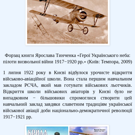
Форзац книги Ярослава Тинченка «Герої Українського неба:
пілоти визвольної війни 1917−1920 рр.» (Київ: Темпора, 2009)
1 липня 1922 року в Києві відбулося урочисте відкриття
військово-авіаційної школи. Вона стала першим навчальним
закладом РСЧА, який мав готувати військових льотчиків.
Відкриття школи військових авіаторів у Києві було не
випадковим − більшовики спромоглися створити цей
навчальний заклад завдяки славетним традиціям української
військової авіації доби національно-демократичної революції
1917−1921 рр.