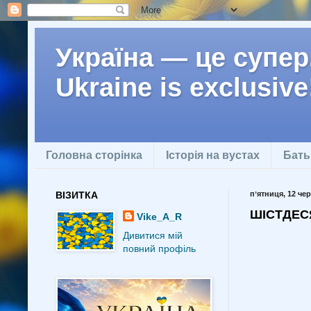
Україна — це супер.
Ukraine is exclusive
Головна сторінка
Історія на вустах
Бать
ВІЗИТКА
пʼятниця, 12 чер
ШІСТДЕС
Vike_A_R
Дивитися мій
повний профіль