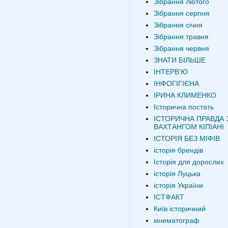
Зібрання лютого
Зібрання серпня
Зібрання січня
Зібрання травня
Зібрання червня
ЗНАТИ БІЛЬШЕ
ІНТЕРВʼЮ
ІНФОГІГІЄНА
ІРИНА КЛИМЕНКО
Історична постать
ІСТОРИЧНА ПРАВДА 
ВАХТАНГОМ КІПІАНІ
ІСТОРІЯ БЕЗ МІФІВ
історія брендів
Історія для дорослих
історія Луцька
історія України
ІСТФАКТ
Київ історичний
кінематограф