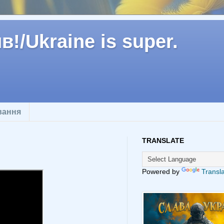
!/Ukraine is super.
вання
TRANSLATE
Powered by
Transl