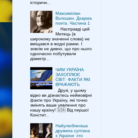
історичн...
Максиміліан
Волошин. Дхарма
поета. Частина 1
Насправді цей
Митець (в
широкому значенні слова) не
вміщався в жодні рамки. І
зовсім не дивно, що про нього
одночасно побутували
діаметр...
ЧИМ УКРАЇНА
ЗАХОПЛЮЄ
СВІТ: ФАКТИ ЯКІ
ВРАЖАЮТЬ
Друзі, у цьому
відео ви дізнаєтесь неймовірні
факти про Україну, які точно
змінять ваше уявлення про
нашу країну! 🇺🇦 Від першої
Констит...
Найулюбленіша
дружина султана
з України: хто