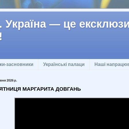
 Україна — це ексклюзив
!
ки-засновники
Українські палаци
Наші напрацю
вня 2026 р.
ЯТНИЦЯ МАРГАРИТА ДОВГАНЬ