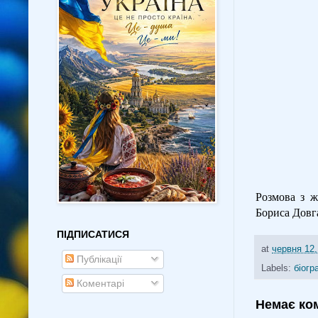
Розмова з ж
Бориса Довг
ПІДПИСАТИСЯ
at
червня 12,
Публікації
Labels:
біогр
Коментарі
Немає ко