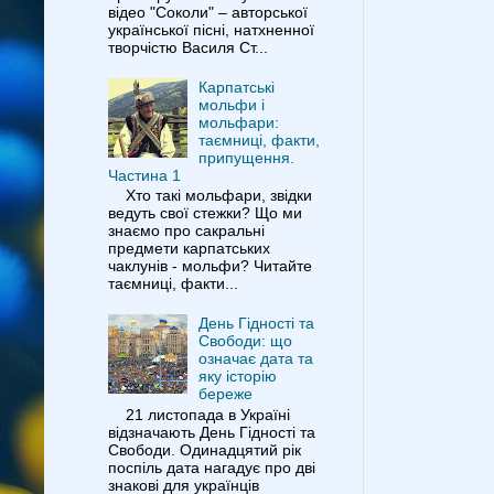
відео "Соколи" – авторської
української пісні, натхненної
творчістю Василя Ст...
Карпатські
мольфи і
мольфари:
таємниці, факти,
припущення.
Частина 1
Хто такі мольфари, звідки
ведуть свої стежки? Що ми
знаємо про сакральні
предмети карпатських
чаклунів - мольфи? Читайте
таємниці, факти...
День Гідності та
Свободи: що
означає дата та
яку історію
береже
21 листопада в Україні
відзначають День Гідності та
Свободи. Одинадцятий рік
поспіль дата нагадує про дві
знакові для українців