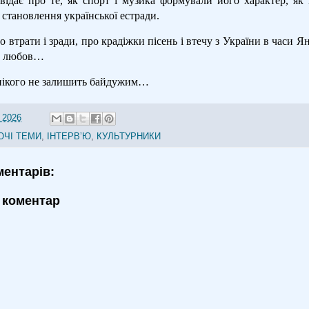
відає про те, як спорт і музика формували його характер, як 
становлення української естради.
 втрати і зради, про крадіжки пісень і втечу з України в часи Я
ро любов…
нікого не залишить байдужим…
 2026
ЮЧІ ТЕМИ
,
ІНТЕРВʼЮ
,
КУЛЬТУРНИКИ
ментарів:
 коментар