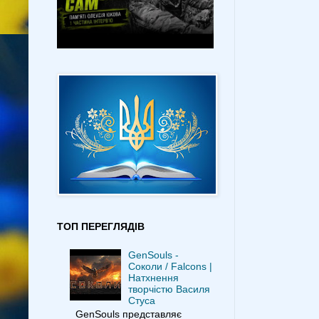
ТОП ПЕРЕГЛЯДІВ
GenSouls -
Соколи / Falcons |
Натхнення
творчістю Василя
Стуса
GenSouls представляє