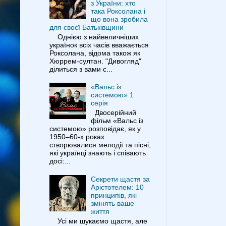
з України: хто
така Роксолана і
що вона зробила
для своєї Батьківщини
Однією з найвеличніших
українок всіх часів вважається
Роксолана, відома також як
Хюррем-султан. "Дивогляд"
ділиться з вами с...
«Вальс із
системою» 1
серія
Двосерійний
фільм «Вальс із
системою» розповідає, як у
1950–60-х роках
створювалися мелодії та пісні,
які українці знають і співають
досі:...
Секрети щастя за
Арістотелем: 10
принципів, які
змінять ваше
життя
Усі ми шукаємо щастя, але