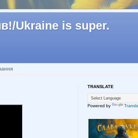
!/Ukraine is super.
вання
TRANSLATE
Powered by
Transl