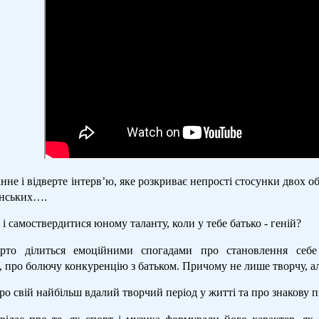
нне і відверте інтервʼю, яке розкриває непрості стосунки двох 
инських….
 і самоствердитися юному таланту, коли у тебе батько - геній?
ерто ділиться емоційними спогадами про становлення себе
, про болючу конкуренцію з батьком. Причому не лише творчу, а
ро свій найбільш вдалий творчий період у житті та про знакову п