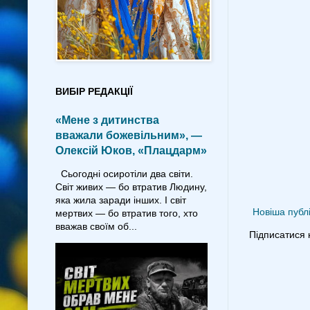
ВИБІР РЕДАКЦІЇ
«Мене з дитинства
вважали божевільним», —
Олексій Юков, «Плацдарм»
Сьогодні осиротіли два світи.
Світ живих — бо втратив Людину,
яка жила заради інших. І світ
Новіша публі
мертвих — бо втратив того, хто
вважав своїм об...
Підписатися 