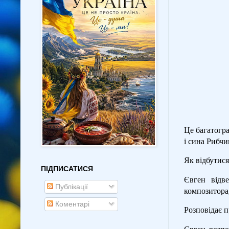
Це багатогра
і сина Рибч
Як відбутися
ПІДПИСАТИСЯ
Євген відв
Публікації
композитора
Коментарі
Розповідає п