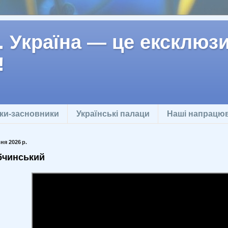
 Україна — це ексклюзив
!
ки-засновники
Українські палаци
Наші напрацю
ня 2026 р.
бчинський