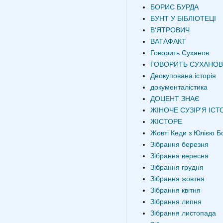
БОРИС БУРДА
БУНТ У БІБЛІОТЕЦІ
В‘ЯТРОВИЧ
ВАТАФАКТ
Говорить Суханов
ГОВОРИТЬ СУХАНОВ
Деокупована історія
документалістика
ДОЦЕНТ ЗНАЄ
ЖІНОЧЕ СУЗІР'Я ІСТО
ЖІСТОРЕ
Жовті Кеди з Юлією Б
Зібрання березня
Зібрання вересня
Зібрання грудня
Зібрання жовтня
Зібрання квітня
Зібрання липня
Зібрання листопада