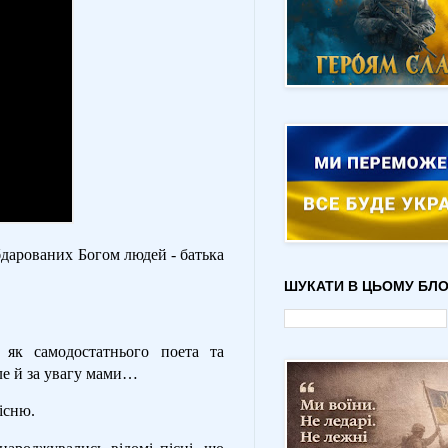
обдарованих Богом людей - батька
ШУКАТИ В ЦЬОМУ БЛО
 як самодостатнього поета та
ле й за увагу мами…
існю.