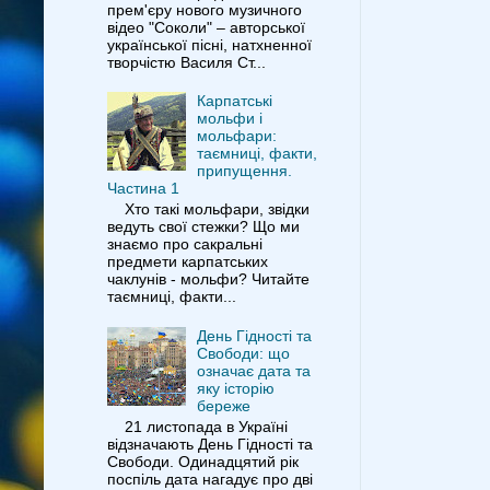
прем'єру нового музичного
відео "Соколи" – авторської
української пісні, натхненної
творчістю Василя Ст...
Карпатські
мольфи і
мольфари:
таємниці, факти,
припущення.
Частина 1
Хто такі мольфари, звідки
ведуть свої стежки? Що ми
знаємо про сакральні
предмети карпатських
чаклунів - мольфи? Читайте
таємниці, факти...
День Гідності та
Свободи: що
означає дата та
яку історію
береже
21 листопада в Україні
відзначають День Гідності та
Свободи. Одинадцятий рік
поспіль дата нагадує про дві