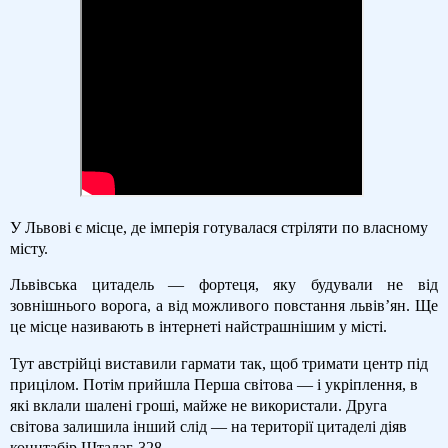
У Львові є місце, де імперія готувалася стріляти по власному
місту.
Львівська цитадель — фортеця, яку будували не від
зовнішнього ворога, а від можливого повстання львів’ян. Ще
це місце називають в інтернеті найстрашнішим у місті.
Тут австрійці виставили гармати так, щоб тримати центр під
прицілом. Потім прийшла Перша світова — і укріплення, в
які вклали шалені гроші, майже не використали. Друга
світова залишила інший слід — на території цитаделі діяв
концтабір Шталаг-328.