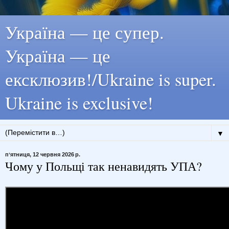
Україна — це супер.
Україна — це
ексклюзив!/Ukraine is super.
Ukraine is exclusive!
▼
пʼятниця, 12 червня 2026 р.
Чому у Польщі так ненавидять УПА?