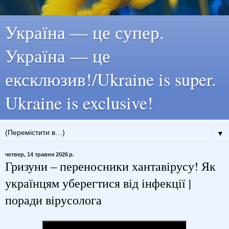
Україна — це супер.
Україна — це
ексклюзив!/Ukraine is super.
Ukraine is exclusive!
▼
четвер, 14 травня 2026 р.
Гризуни – переносники хантавірусу! Як
українцям уберегтися від інфекції |
поради вірусолога