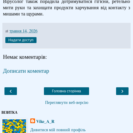
Вірусолог також порадила дотримуватися гігієни, ретельно
мити руки та захищати продукти харчування від контакту з
мишами та щурами.
at
травня 14, 2026
Надати доступ
Немає коментарів:
Дописати коментар
‹
›
Головна сторінка
Переглянути веб-версію
ВІЗИТКА
Vike_A_R
Дивитися мій повний профіль