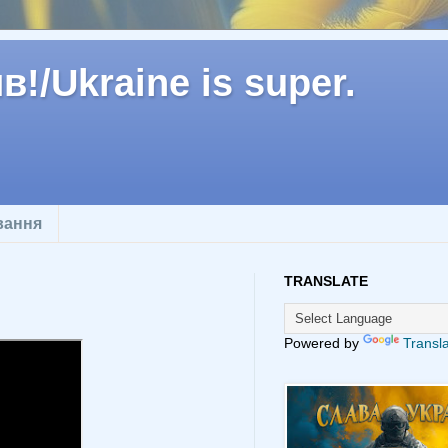
!/Ukraine is super.
вання
TRANSLATE
Powered by
Transl