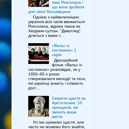
така Роксолана і
що вона зробила
для своєї Батьківщини
Однією з найвеличніших
українок всіх часів вважається
Роксолана, відома також як
Хюррем-султан. "Дивогляд"
ділиться з вами с...
«Вальс із
системою» 1
серія
Двосерійний
фільм «Вальс із
системою» розповідає, як у
1950–60-х роках
створювалися мелодії та пісні,
які українці знають і співають
досі:...
Секрети щастя за
Арістотелем: 10
принципів, які
змінять ваше
життя
Усі ми шукаємо щастя, але
часто не можемо його знайти,