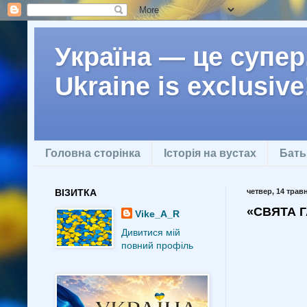
Україна — це супер.
Ukraine is exclusive
Головна сторінка
Історія на вустах
Бать
ВІЗИТКА
четвер, 14 травн
«СВЯТА Г
Vike_A_R
Дивитися мій
повний профіль