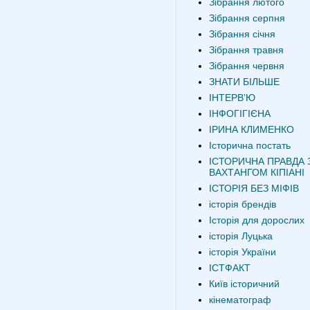
Зібрання лютого
Зібрання серпня
Зібрання січня
Зібрання травня
Зібрання червня
ЗНАТИ БІЛЬШЕ
ІНТЕРВʼЮ
ІНФОГІГІЄНА
ІРИНА КЛИМЕНКО
Історична постать
ІСТОРИЧНА ПРАВДА 
ВАХТАНГОМ КІПІАНІ
ІСТОРІЯ БЕЗ МІФІВ
історія брендів
Історія для дорослих
історія Луцька
історія України
ІСТФАКТ
Київ історичний
кінематограф