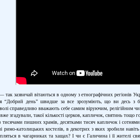
— так зазвичай вітаються в одному з етнографічних регіонів Укр
я “Добрий день” швидше за все зрозуміють, що ви десь з бі
волі справедливо вважають себе самим віруючим, релігійним чи
вже згадували, такої кількості церков, капличок, святинь тощо го
з тисячами пишних храмів, десятками тисяч капличок і сотнями 
ні римо-католицьких костелів, в декотрих з яких зробили навіт
пляться в чагарниках та хащах? І чи є Галичина і її жителі св