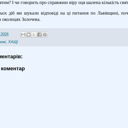
ятим? І чи говорить про справжню віру оця шалена кількість свя
ьох діб ми шукали відповіді на ці питання по Львівщині, по
в околицях Золочева.
 2026
рожі
,
ХАЩІ
ментарів:
 коментар