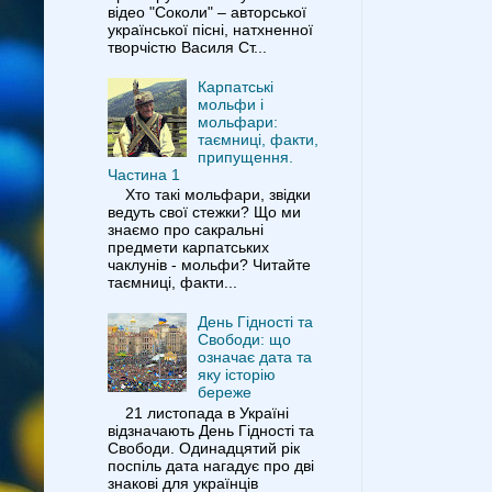
відео "Соколи" – авторської
української пісні, натхненної
творчістю Василя Ст...
Карпатські
мольфи і
мольфари:
таємниці, факти,
припущення.
Частина 1
Хто такі мольфари, звідки
ведуть свої стежки? Що ми
знаємо про сакральні
предмети карпатських
чаклунів - мольфи? Читайте
таємниці, факти...
День Гідності та
Свободи: що
означає дата та
яку історію
береже
21 листопада в Україні
відзначають День Гідності та
Свободи. Одинадцятий рік
поспіль дата нагадує про дві
знакові для українців