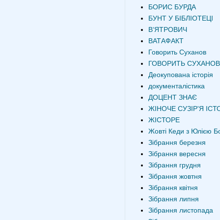
БОРИС БУРДА
БУНТ У БІБЛІОТЕЦІ
В‘ЯТРОВИЧ
ВАТАФАКТ
Говорить Суханов
ГОВОРИТЬ СУХАНОВ
Деокупована історія
документалістика
ДОЦЕНТ ЗНАЄ
ЖІНОЧЕ СУЗІР'Я ІСТО
ЖІСТОРЕ
Жовті Кеди з Юлією Б
Зібрання березня
Зібрання вересня
Зібрання грудня
Зібрання жовтня
Зібрання квітня
Зібрання липня
Зібрання листопада