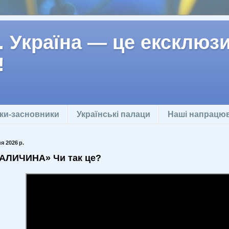
 Україна — це ексклюзив
!
ки-засновники
Українські палаци
Наші напрацю
я 2026 р.
АЛИЧИНА» Чи так це?