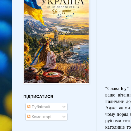
“Слава Ісу” 
ваше вітанн
ПІДПИСАТИСЯ
Галичани до
Публікації
Адже, як ми 
чому поряд 
Коментарі
руїнами сот
католиків то