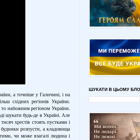
ШУКАТИ В ЦЬОМУ БЛО
аїни, а точніше у Галичині, і на
льш східних регіонів України.
 то набожним регіоном України.
ді шукати будь-де в Україні. Але
тисяч хрестів стоять пустками і
ь будинки розпусти, а кладовища
ятими, чи може взагалі людина і