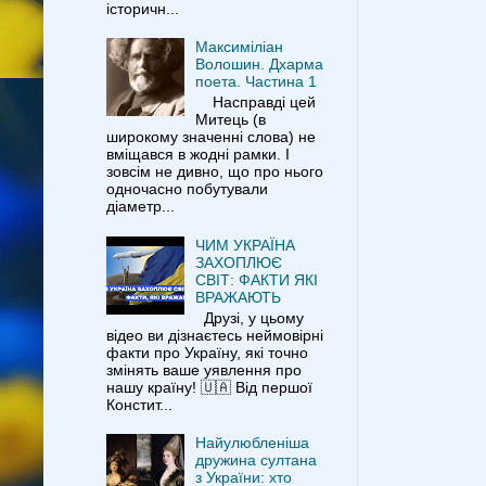
історичн...
Максиміліан
Волошин. Дхарма
поета. Частина 1
Насправді цей
Митець (в
широкому значенні слова) не
вміщався в жодні рамки. І
зовсім не дивно, що про нього
одночасно побутували
діаметр...
ЧИМ УКРАЇНА
ЗАХОПЛЮЄ
СВІТ: ФАКТИ ЯКІ
ВРАЖАЮТЬ
Друзі, у цьому
відео ви дізнаєтесь неймовірні
факти про Україну, які точно
змінять ваше уявлення про
нашу країну! 🇺🇦 Від першої
Констит...
Найулюбленіша
дружина султана
з України: хто