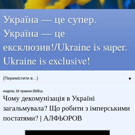
Україна — це супер.
Україна — це
ексклюзив!/Ukraine is super.
Ukraine is exclusive!
▼
неділя, 10 травня 2026 р.
Чому декомунізація в Україні
загальмувала? Що робити з імперськими
постатями? | АЛФЬОРОВ