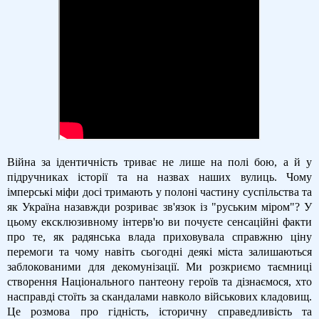
Війна за ідентичність триває не лише на полі бою, а й у
підручниках історії та на назвах наших вулиць. Чому
імперські міфи досі тримають у полоні частину суспільства та
як Україна назавжди розриває зв'язок із "руським міром"? У
цьому ексклюзивному інтерв'ю ви почуєте сенсаційні факти
про те, як радянська влада приховувала справжню ціну
перемоги та чому навіть сьогодні деякі міста залишаються
заблокованими для декомунізації. Ми розкриємо таємниці
створення Національного пантеону героїв та дізнаємося, хто
насправді стоїть за скандалами навколо військових кладовищ.
Це розмова про гідність, історичну справедливість та