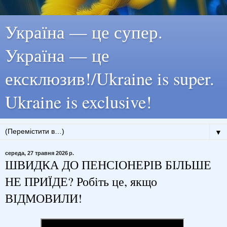
Україна — це супер.
Україна — це
ексклюзив!/Ukraine is super.
Ukraine is exclusive!
▼
середа, 27 травня 2026 р.
ШВИДКА ДО ПЕНСІОНЕРІВ БІЛЬШЕ
НЕ ПРИЇДЕ? Робіть це, якщо
ВІДМОВИЛИ!