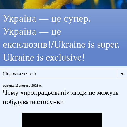
Україна — це супер.
Україна — це
ексклюзив!/Ukraine is super.
Ukraine is exclusive!
▼
середа, 11 лютого 2026 р.
Чому «пропрацьовані» люди не можуть
побудувати стосунки