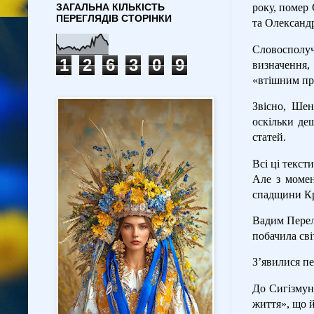
ЗАГАЛЬНА КІЛЬКІСТЬ
року, помер
ПЕРЕГЛЯДІВ СТОРІНКИ
та Олександр
Словосполуч
1
2
6
3
0
9
визначення,
«втішним пр
Звісно, ​​Ш
оскільки дещ
статей.
Всі ці текст
Але з момен
спадщини Кр
Вадим Перел
побачила сві
З’явилися пе
До Сигізмун
життя», що 