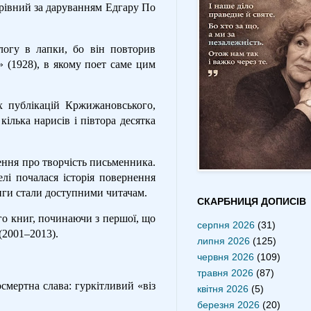
рівний за даруванням Едгару По
логу в лапки, бо він повторив
» (1928), в якому поет саме цим
их публікацій Кржижановського,
ілька нарисів і півтора десятка
лення про творчість письменника.
і почалася історія повернення
иги стали доступними читачам.
СКАРБНИЦЯ ДОПИСІВ
го книг, починаючи з першої, що
серпня 2026
(31)
(2001–2013).
липня 2026
(125)
червня 2026
(109)
травня 2026
(87)
мертна слава: гуркітливий «віз
квітня 2026
(5)
березня 2026
(20)