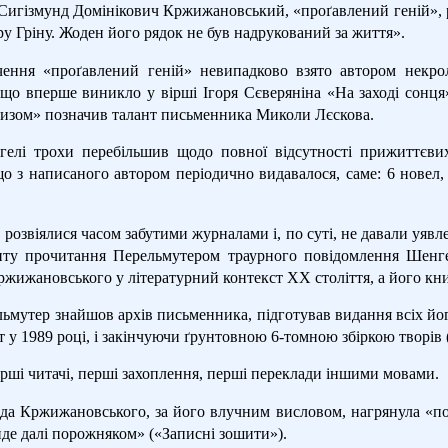
 Сигізмунд Домінікович Кржижановський, «проґавлений геній», 
у Гріну. Жоден його рядок не був надрукований за життя».
ення «проґавлений геній» невипадково взято автором некро
 що вперше виникло у вірші Ігоря Сєверяніна «На заході сонця
изом» позначив талант письменника Миколи Лєскова.
енгелі трохи перебільшив щодо повної відсутності прижиттєв
о з написаного автором періодично видавалося, саме: 6 новел, к
и розвіялися часом забутими журналами і, по суті, не давали уяв
ту прочитання Перельмутером траурного повідомлення Шенгел
жижановського у літературний контекст XX століття, а його кн
ьмутер знайшов архів письменника, підготував видання всіх йо
т у 1989 році, і закінчуючи ґрунтовною 6-томною збіркою творів 
рші читачі, перші захоплення, перші переклади іншими мовами.
да Кржижановського, за його влучним висловом, нагрянула «пос
йде далі порожняком» («Записні зошити»).