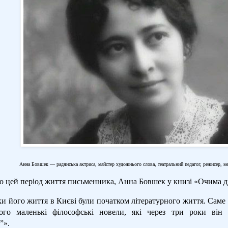
Анна Бовшек — радянська актриса, майстер художнього слова, театральний педагог, режисер, мем
о цей період життя письменника, Анна Бовшек у книзі «Очима д
и його життя в Києві були початком літературного життя. Саме в
ого маленькі філософські новели, які через три роки він 
”».