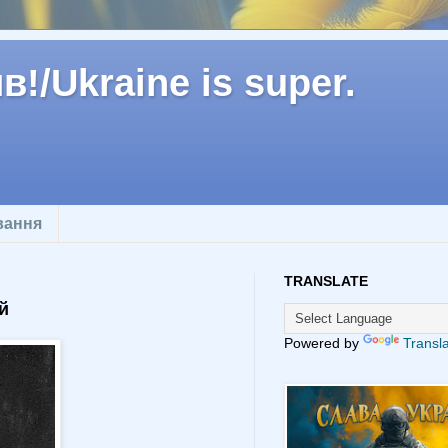
!/Ukraine is super.
вання
TRANSLATE
й
Powered by
Transl