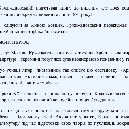
ржижановський підготував книгу до видання, але доля розп
в» вийшли окремим виданням лише 1991 року!
і, слідуючи за Анною Бовшек, Кржижановський переїжджає 
те й остання сторінка його життя.
КИЙ ПЕРІОД
ду до Москви Кржижановський оселяється на Арбаті в квартир
адратурі», скромний побут якої буде неодноразово показаний у те
уб убивць літер» письменник так описує цю обстановку: «Кр
кімнаті моїй містилися ліжко, стілець і книжкова полиця — чо
гнулися під вантажем літер».
ті роки XX століття — найплідніші у творчості Кржижановського
твори, які склали основний корпус його творчої спадщини.
на те що за життя автора підготовлені ним до друку книги так
ебував в ідеальному стані. Акуратист у житті, Кржижановсь
льмутеру під час підготовки своїх творів до публікації. Зокре