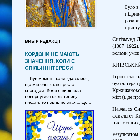
Було в
підрив
розкри
присту
Сигізмунд Д
ВИБІР РЕДАКЦІЇ
(1887–1922),
вельми умовн
КОРДОНИ НЕ МАЮТЬ
ЗНАЧЕННЯ, КОЛИ Є
КИЇВСЬКИЙ
СПІЛЬНІ ІНТЕРЕСИ
Герой сього
Був момент, коли здавалося,
бухгалтера 
що мій блог став просто
Кржижановськ
спогадом. Коли я вирішила
повернутися сюди і знову
міста), де п
писати, то навіть не знала, що ...
Навчався Си
факультет Ки
письменник, 
Результатом