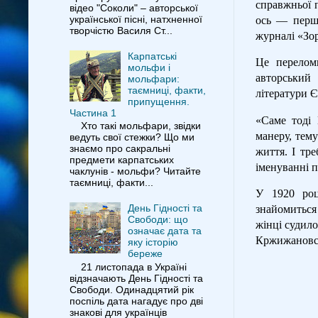
справжньої 
відео "Соколи" – авторської
української пісні, натхненної
ось — перши
творчістю Василя Ст...
журналі «Зорі
Карпатські
Це перелом
мольфи і
авторський
мольфари:
таємниці, факти,
літератури 
припущення.
Частина 1
«Саме тоді
Хто такі мольфари, звідки
манеру, тем
ведуть свої стежки? Що ми
знаємо про сакральні
життя. І тр
предмети карпатських
іменуванні п
чаклунів - мольфи? Читайте
таємниці, факти...
У 1920 роц
День Гідності та
знайомиться 
Свободи: що
жінці судило
означає дата та
Кржижановсь
яку історію
береже
21 листопада в Україні
відзначають День Гідності та
Свободи. Одинадцятий рік
поспіль дата нагадує про дві
знакові для українців