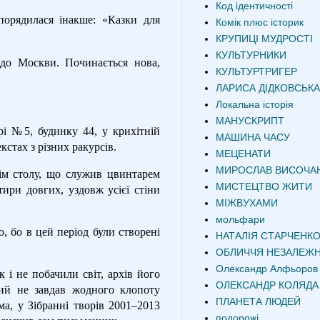
Код ідентичності
орядилася інакше: «Казки для
Комік плюс історик
КРУПИЦІ МУДРОСТІ
КУЛЬТУРНИКИ
до Москви. Починається нова,
КУЛЬТУРТРИГЕР
ЛАРИСА ДІДКОВСЬКА
Локальна історія
МАНУСКРИПТ
і №5, будинку 44, у крихітній
МАШИНА ЧАСУ
кстах з різних ракурсів.
МЕЦЕНАТИ
МИРОСЛАВ ВИСОЧА
ім столу, що служив цвинтарем
МИСТЕЦТВО ЖИТИ
тири довгих, уздовж усієї стіни
МІЖВУХАМИ
мольфари
, бо в цей період були створені
НАТАЛІЯ СТАРЧЕНК
ОБЛИЧЧЯ НЕЗАЛЕЖН
Олександр Алфьоров
 і не побачили світ, архів його
ОЛЕКСАНДР КОЛЯДА
кий не завдав жодного клопоту
ПЛАНЕТА ЛЮДЕЙ
ма, у Зібранні творів 2001–2013
подорожі