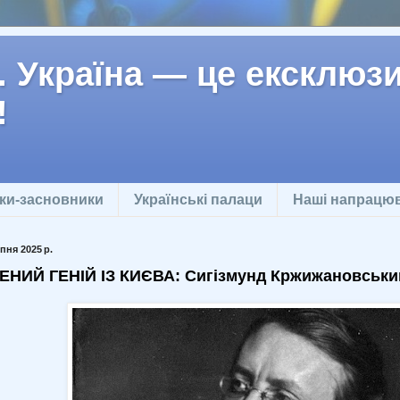
 Україна — це ексклюзив
!
ки-засновники
Українські палаци
Наші напрацю
пня 2025 р.
НИЙ ГЕНІЙ ІЗ КИЄВА: Сигізмунд Кржижановськи