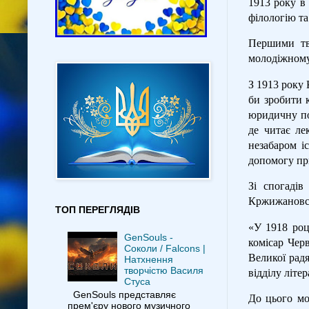
1913 року в
філологію та 
Першими тво
молодіжному
З 1913 року 
би зробити 
юридичну пос
де читає лек
незабаром і
допомогу пр
Зі спогаді
Кржижановс
ТОП ПЕРЕГЛЯДІВ
«У 1918 роц
GenSouls -
комісар Чер
Соколи / Falcons |
Великої радя
Натхнення
творчістю Василя
відділу літе
Стуса
GenSouls представляє
До цього мо
прем'єру нового музичного