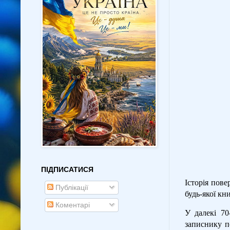
ПІДПИСАТИСЯ
Історія пов
Публікації
будь-якої кн
Коментарі
У далекі 70
записнику п