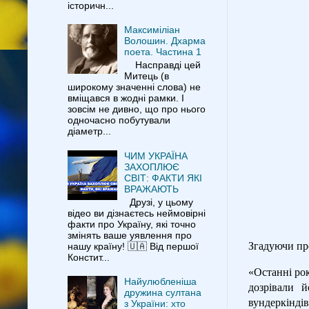
історичн...
Максиміліан
Волошин. Дхарма
поета. Частина 1
Насправді цей
Митець (в
широкому значенні слова) не
вміщався в жодні рамки. І
зовсім не дивно, що про нього
одночасно побутували
діаметр...
ЧИМ УКРАЇНА
ЗАХОПЛЮЄ
СВІТ: ФАКТИ ЯКІ
ВРАЖАЮТЬ
Друзі, у цьому
відео ви дізнаєтесь неймовірні
факти про Україну, які точно
змінять ваше уявлення про
Згадуючи пр
нашу країну! 🇺🇦 Від першої
Констит...
«Останні рок
Найулюбленіша
дозрівали й
дружина султана
вундеркіндів
з України: хто