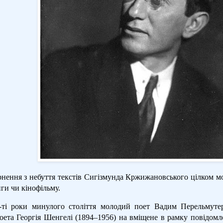
ернення з небуття текстів Сигізмунда Кржижановського цілком 
иги чи кінофільму.
-ті роки минулого століття молодий поет Вадим Перельмуте
оета Георгія Шенгелі (1894–1956) на вміщене в рамку повідомл