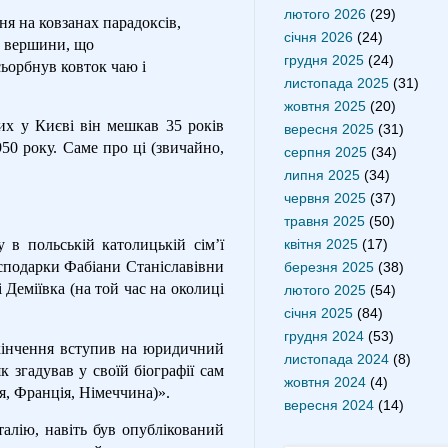
лютого 2026
(29)
я на ковзанах парадоксів,
січня 2026
(24)
та вершини, що
грудня 2025
(24)
сьорбнув ковток чаю і
листопада 2025
(31)
жовтня 2025
(20)
х у Києві він мешкав 35 років
вересня 2025
(31)
50 року. Саме про ці (звичайно,
серпня 2025
(34)
липня 2025
(34)
червня 2025
(37)
травня 2025
(50)
квітня 2025
(17)
 в польській католицькій сім’ї
сподарки Фабіани Станіславівни
березня 2025
(38)
Деміївка (на той час на околиці
лютого 2025
(54)
січня 2025
(84)
грудня 2024
(53)
закінчення вступив на юридичний
листопада 2024
(8)
к згадував у своїй біографії сам
жовтня 2024
(4)
ія, Франція, Німеччина)».
вересня 2024
(14)
талію, навіть був опублікований