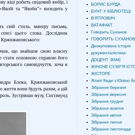
у віці робить свідомий вибір, і
БОРИС БУРДА
«Якобі та “Якоби”» виходить у
БУНТ У БІБЛІОТЕЦІ
В‘ЯТРОВИЧ
ВАТАФАКТ
ь свій стиль, манеру письма,
Говорить Суханов
сенсі цього слова. Дослідник
ГОВОРИТЬ СУХАНОВ
ті Кржижановського:
Деокупована історія
ачив, що знайшов свою власну
документалістика
же стати основною справою його
ДОЦЕНТ ЗНАЄ
вторського самовідчуття, хоча в
ЖІНОЧЕ СУЗІР'Я ІСТО
ЖІСТОРЕ
Жовті Кеди з Юлією Б
сандра Блока, Кржижановський
Зібрання березня
 життя вони будуть разом, а цій
Зібрання вересня
роль. Зустрівши музу, Сигізмунд
Зібрання грудня
Зібрання жовтня
Зібрання квітня
Зібрання липня
Зібрання листопада