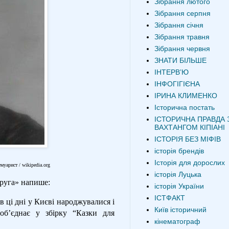
Зібрання лютого
Зібрання серпня
Зібрання січня
Зібрання травня
Зібрання червня
ЗНАТИ БІЛЬШЕ
ІНТЕРВʼЮ
ІНФОГІГІЄНА
ІРИНА КЛИМЕНКО
Історична постать
ІСТОРИЧНА ПРАВДА 
ВАХТАНГОМ КІПІАНІ
ІСТОРІЯ БЕЗ МІФІВ
історія брендів
Історія для дорослих
уарист / wikipedia.org
історія Луцька
руга» напише:
історія України
ІСТФАКТ
 ці дні у Києві народжувалися і
Київ історичний
об’єднає у збірку “Казки для
кінематограф