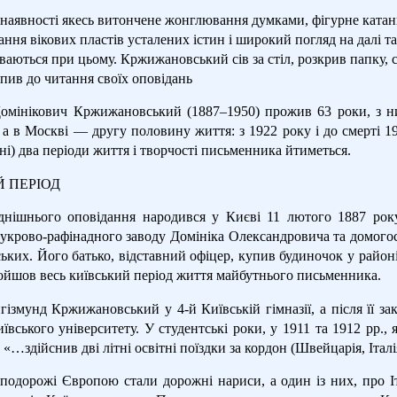
 наявності якесь витончене жонглювання думками, фігурне катанн
ання вікових пластів усталених істин і широкий погляд на далі 
ваються при цьому. Кржижановський сів за стіл, розкрив папку, 
пив до читання своїх оповідань
омінікович Кржижановський (1887–1950) прожив 63 роки, з ни
 а в Москві — другу половину життя: з 1922 року і до смерті 19
і) два періоди життя і творчості письменника йтиметься.
 ПЕРІОД
днішнього оповідання народився у Києві 11 лютого 1887 року
цукрово-рафінадного заводу Домініка Олександровича та домого
их. Його батько, відставний офіцер, купив будиночок у районі 
ройшов весь київський період життя майбутнього письменника.
гізмунд Кржижановський у 4-й Київській гімназії, а після її 
ївського університету. У студентські роки, у 1911 та 1912 рр., я
«…здійснив дві літні освітні поїздки за кордон (Швейцарія, Італ
 подорожі Європою стали дорожні нариси, а один із них, про І