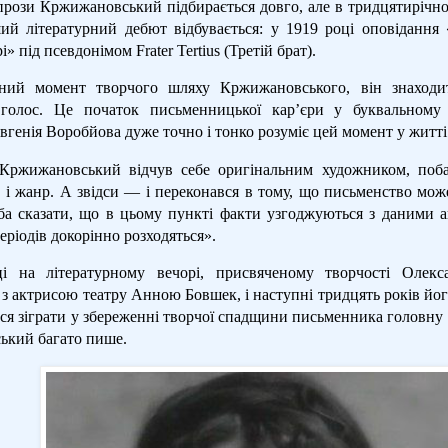
прози Кржижановський підбирається довго, але в тридцятирічном
й літературний дебют відбувається: у 1919 році оповідання 
» під псевдонімом Frater Tertius (Третій брат).
ний момент творчого шляху Кржижановського, він знаходит
 голос. Це початок письменницької кар’єри у буквальному 
Євгенія Воробйова дуже точно і тонко розуміє цей момент у жит
 Кржижановський відчув себе оригінальним художником, поб
у і жанр. А звідси — і переконався в тому, що письменство мо
еба сказати, що в цьому пункті факти узгоджуються з даними а
еріодів докорінно розходяться».
і на літературному вечорі, присвяченому творчості Олек
з актрисою театру Анною Бовшек, і наступні тридцять років його
ся зіграти у збереженні творчої спадщини письменника головну 
кий багато пише.