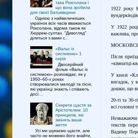
така Роксолана і
що вона зробила
1922 року К
для своєї Батьківщини
вундеркінді
Однією з найвеличніших
українок всіх часів вважається
У 1922 роц
Роксолана, відома також як
Хюррем-султан. "Дивогляд"
важлива, про
ділиться з вами с...
МОСКОВСЬ
«Вальс із
системою» 1
Після приїз
серія
«кімнатці-кв
Двосерійний
фільм «Вальс із
системою» розповідає, як у
У книзі «Кл
1950–60-х роках
вигадок, у 
створювалися мелодії та пісні,
дошки, що ви
які українці знають і співають
досі:...
20-ті та 30-
Секрети щастя за
всі головні 
Арістотелем: 10
принципів, які
Незважаючи 
змінять ваше
життя
текстів пер
Усі ми шукаємо щастя, але
Вадиму Пере
часто не можемо його знайти,