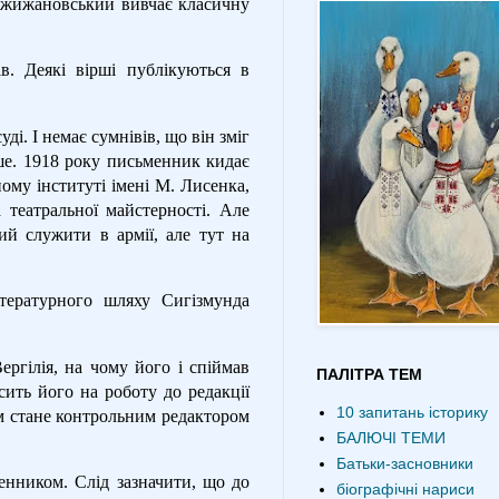
Кржижановський вивчає класичну
в. Деякі вірші публікуються в
. І немає сумнівів, що він зміг
ше. 1918 року письменник кидає
ому інституті імені М. Лисенка,
та театральної майстерності. Але
ий служити в армії, але тут на
тературного шляху Сигізмунда
ергілія, на чому його і спіймав
ПАЛІТРА ТЕМ
сить його на роботу до редакції
10 запитань історику
тім стане контрольним редактором
БАЛЮЧІ ТЕМИ
Батьки-засновники
нником. Слід зазначити, що до
біографічні нариси