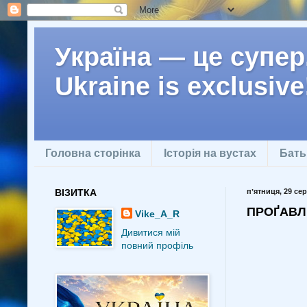
Україна — це супер.
Ukraine is exclusive
Головна сторінка
Історія на вустах
Бать
ВІЗИТКА
пʼятниця, 29 сер
ПРОҐАВЛЕ
Vike_A_R
Дивитися мій
повний профіль