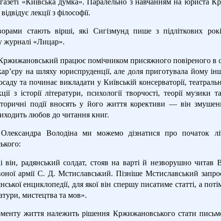
 газеті «Київська думка». Паралельно з навчанням на юриста 
відвідує лекції з філософії.
рами стають вірші, які Сигізмунд пише з підліткових рокі
 журналі «Лицар».
Кржижановський працює помічником присяжного повіреного в суді
кар’єру на шляху юриспруденції, але доля приготувала йому ін
аду та починає викладати у Київській консерваторії, театральн
ції з історії літератури, психології творчості, теорії музики 
сторичні події вносять у його життя корективи — він змушен
иходить любов до читання книг.
в Олександра Володіна ми можемо дізнатися про початок лі
ького:
і він, радянський солдат, стояв на варті й незворушно читав В
воної армії С. Д. Мстиславський. Пізніше Мстиславський запро
нської енциклопедії, для якої він спершу писатиме статті, а по
ратури, мистецтва та мов».
менту життя належить рішення Кржижановського стати письме