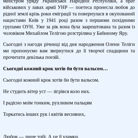
міністром уряду Української Народної Республіки, а брат
військових у лавах армії УНР — поетеса пронесла любов до
рідної землі крізь роки еміграції та повернулася в окупований
нацистами Київ у 1941 році разом з першими похідними
групами ОУН. Уже за рік вона була заарештована та разом із
чоловіком Михайлом Телігою розстріляна у Бабиному Яру.
Сьогодні з нагоди річниці від дня народження Олени Теліги
ми пропонуємо вам звернутися до її творчої спадщини та
прочитати декілька поезій.
Сьогодні кожний крок хотів би бути вальсом…
Сьогодні кожний крок хотів би бути вальсом.
Не студить вітер уст — зігрівся коло них.
І радісно моїм тонким, рухливим пальцям
Торкатись інших рук і квітів весняних,
Любов — лише тобі. А це її уламки,