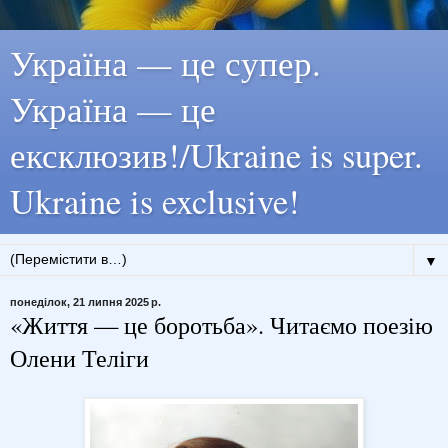
Україна — це супер.
Україна — це
ексклюзив!/Ukraine is super.
Ukraine is exclusive!
▼
понеділок, 21 липня 2025 р.
«Життя — це боротьба». Читаємо поезію
Олени Теліги