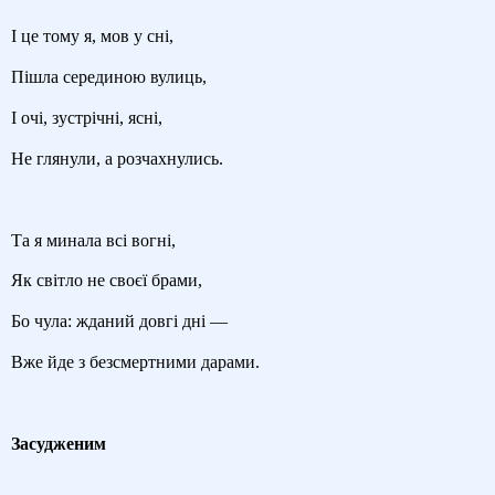
І це тому я, мов у сні,
Пішла серединою вулиць,
І очі, зустрічні, ясні,
Не глянули, а розчахнулись.
Та я минала всі вогні,
Як світло не своєї брами,
Бо чула: жданий довгі дні —
Вже йде з безсмертними дарами.
Засудженим