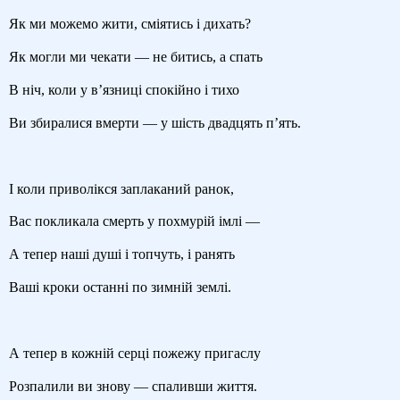
Як ми можемо жити, сміятись і дихать?
Як могли ми чекати — не битись, а спать
В ніч, коли у в’язниці спокійно і тихо
Ви збиралися вмерти — у шість двадцять п’ять.
І коли приволікся заплаканий ранок,
Вас покликала смерть у похмурій імлі —
А тепер наші душі і топчуть, і ранять
Ваші кроки останні по зимній землі.
А тепер в кожній серці пожежу пригаслу
Розпалили ви знову — спаливши життя.