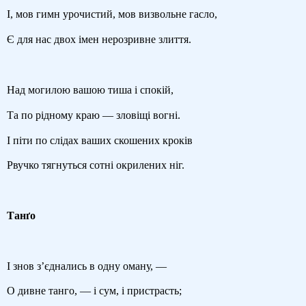
І, мов гимн урочистий, мов визвольне гасло,
Є для нас двох імен нерозривне злиття.
Над могилою вашою тиша і спокій,
Та по рідному краю — зловіщі вогні.
І піти по слідах ваших скошених кроків
Рвучко тягнуться сотні окрилених ніг.
Танґо
І знов з’єднались в одну оману, —
О дивне танго, — і сум, і пристрасть;