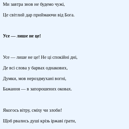
Ми завтра знов не будемо чужі,
Це світлий дар приймаючи від Бога.
Усе — лише не це!
Усе — лише не це! Не ці спокійні дні,
Де всі слова у барвах однакових,
Думки, мов нероздмухані вогні,
Бажання — в запорошених оковах.
Якогось вітру, сміху чи злоби!
Щоб рвались душі крізь іржаві ґрати,