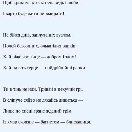
Щоб крикнув хтось: ненавидь і люби —
І варто буде жити чи вмирати!
Не бійся днів, заплутаних вузлом,
Ночей безсонних, очманілих ранків.
Хай ріже час лице — добром і злом!
Хай палять серце — найдрібнійші ранки!
Ти в тінь не йди. Тривай в пекучий грі.
В сліпуче сяйво не лякайсь дивиться —
Лише по спеці гряне жданий грім
Із хмар сковзне — багнетом — блискавиця.