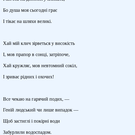
Бо душа моя сьогодні грає
І тікає на шляхи великі.
Хай мій клич зірветься у високість
І, мов прапор в сонці, затріпоче,
Хай кружляє, мов невтомний сокіл,
І зриває рідних і охочих!
Все чекаю на гарячий подих, —
Геній людський чи лише випадок —
Щоб застиглі і покірні води
Забурлили водоспадом.