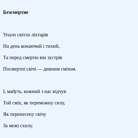
Безсмертне
Упало світло ліхтарів
На день конаючий і тихий,
Та перед смертю він зустрів
Посмертні свічі — дивним сміхом.
І, мабуть, кожний з нас відчув
Той сміх, як переможну силу,
Як перенесену свічу
За межі схилу.