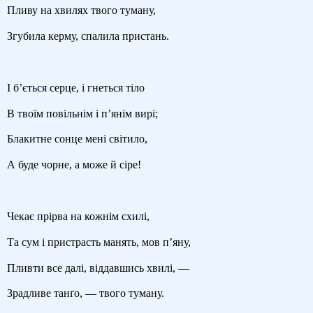
Пливу на хвилях твого туману,
Згубила керму, спалила пристань.
І б’ється серце, і гнеться тіло
В твоїм повільнім і п’янім вирі;
Блакитне сонце мені світило,
А буде чорне, а може й сіре!
Чекає прірва на кожнім схилі,
Та сум і пристрасть манять, мов п’яну,
Пливти все далі, віддавшись хвилі, —
Зрадливе танґо, — твого туману.