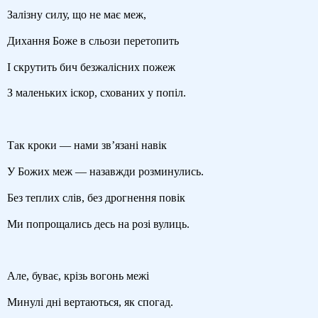
Залізну силу, що не має меж,
Дихання Боже в сльози перетопить
І скрутить бич безжалісних пожеж
З маленьких іскор, схованих у попіл.
Так кроки — нами зв’язані навік
У Божих меж — назавжди розминулись.
Без теплих слів, без дрогнення повік
Ми попрощались десь на розі вулиць.
Але, буває, крізь вогонь межі
Минулі дні вертаються, як спогад.