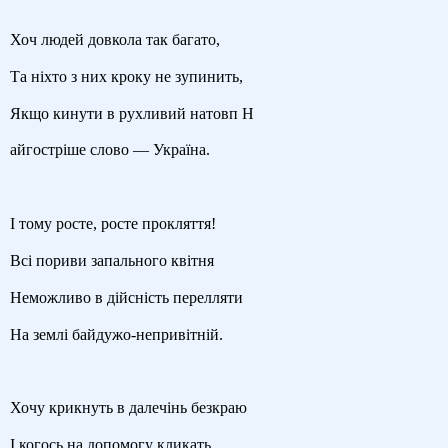
Хоч людей довкола так багато,
Та ніхто з них кроку не зупинить,
Якщо кинути в рухливий натовп Н
айгостріше слово — Україна.
І тому росте, росте прокляття!
Всі пориви запального квітня
Неможливо в дійсність перелляти
На землі байдужо-непривітній.
Хочу крикнуть в далечінь безкраю
І когось на допомогу кликать,