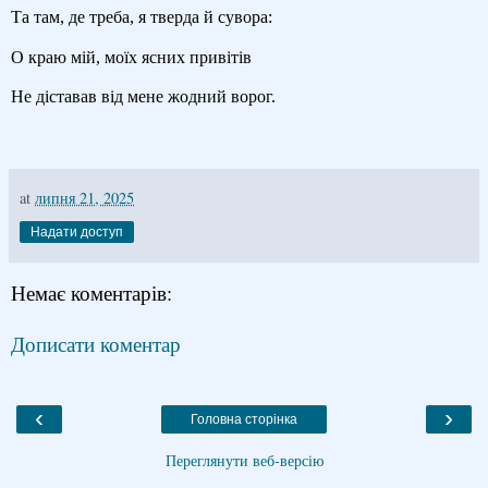
Та там, де треба, я тверда й сувора:
О краю мій, моїх ясних привітів
Не діставав від мене жодний ворог.
at
липня 21, 2025
Надати доступ
Немає коментарів:
Дописати коментар
‹
›
Головна сторінка
Переглянути веб-версію