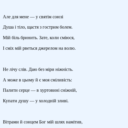
Але для мене — у святім союзі
Душа і тіло, щастя з гострим болем.
Мій біль бринить. Зате, коли сміюся,
І сміх мій рветься джерелом на волю.
Не лічу слів. Даю без міри ніжність.
А може в цьому й є моя сміливість:
Палити серце — в хуртовині сніжній,
Купати душу — у холодній зливі.
Вітрами й сонцем Бог мій шлях намітив,