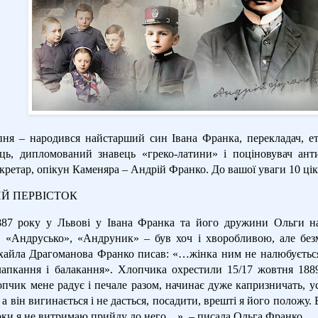
пня – народився найстарший син Івана Франка, перекладач, ет
ць, дипломований знавець «греко-латини» і поціновувач анти
кретар, опікун Каменяра – Андрій Франко. До вашої уваги 10 ціка
Й ПЕРВІСТОК
87 року у Львові у Івана Франка та його дружини Ольги на
 «Андрусько», «Андруник» – був хоч і хворобливою, але бе
хайла Драгоманова Франко писав: «…жінка ним не налюбується
лапкання і балакання». Хлопчика охрестили 15/17 жовтня 188
пчик мене радує і печале разом, начинає дуже капризничать, ус
 а він вигинається і не дасться, посадити, врешті я його положу. 
оки я не витримаю прийду до него…», – писала Ольга Франко.