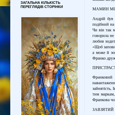
ЗАГАЛЬНА КІЛЬКІСТЬ
ПЕРЕГЛЯДІВ СТОРІНКИ
МАМИН МІ
Андрій був 
подібний на 
Чи він так м
говорила не 
любив ходит
«Щоб заповн
а може й зо
Франко друж
ПРИСТРАС
Франковий 
навантажен
зайнятість, 
тим маркам,
Франкова чол
ЗАВЗЯТИЙ