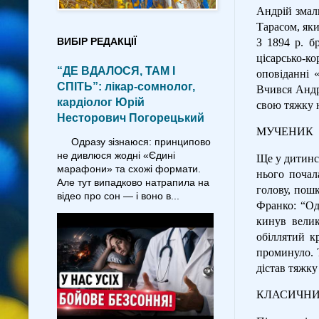
Андрій змал
Тарасом, яки
ВИБІР РЕДАКЦІЇ
З 1894 р. б
цісарсько-к
“ДЕ ВДАЛОСЯ, ТАМ І
оповіданні 
СПІТЬ”: лікар-сомнолог,
Вчився Андр
кардіолог Юрій
свою тяжку н
Несторович Погорецький
МУЧЕНИК
Одразу зізнаюся: принципово
не дивлюся жодні «Єдині
Ще у дитинст
марафони» та схожі формати.
нього почал
Але тут випадково натрапила на
голову, пош
відео про сон — і воно в...
Франко: “Од
кинув велик
обіллятий к
проминуло. Т
дістав тяжку
КЛАСИЧНИ