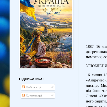
1887, 16 ли
джерелознав
помічник, се
УЛЮБЛЕНИ
16 липня 18
ПІДПИСАТИСЯ
«Андруньо»,
листі до Ми
Публікації
під його ча
Коментарі
Львові. «Хло
його садити,
хникає аж д