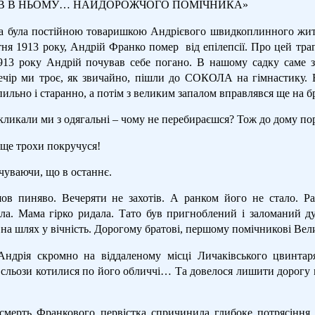
ИВ В НЬОМУ… НАЙДОРОЖЧОГО ПОМІЧНИКА»
а була постійною товаришкою Андрієвого швидкоплинного життя
ітня 1913 року, Андрій Франко помер
від епілепсії. Про цей тра
913 року Андрій почував себе погано. В нашому садку саме з
вечір ми троє, як звичайно, пішли до СОКОЛА на гімнастику. В
ильно і старанно, а потім з великим запалом вправлявся ще на бр
кликали ми з одягальні – чому не перебираєшся? Тож до дому по
 ще трохи покручуся!
чуваючи, що в останнє.
в пиняво. Вечеряти не захотів. А ранком його не стало. Ра
а. Мама гірко ридала. Тато був пригноблений і заломаний ду
 на шлях у вічність. Дорогому братові, першому помічникові Вел
ндрія скромно на віддаленому місці Личаківського цвинтар
 сльози котилися по його обличчі… Та довелося лишити дорогу м
смерть Франкового первістка спричинила глибоке потрясіння 