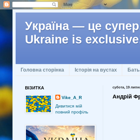
Україна — це супер.
Ukraine is exclusive
Головна сторінка
Історія на вустах
Бать
ВІЗИТКА
субота, 19 липня
Андрій Фр
Vike_A_R
Дивитися мій
повний профіль