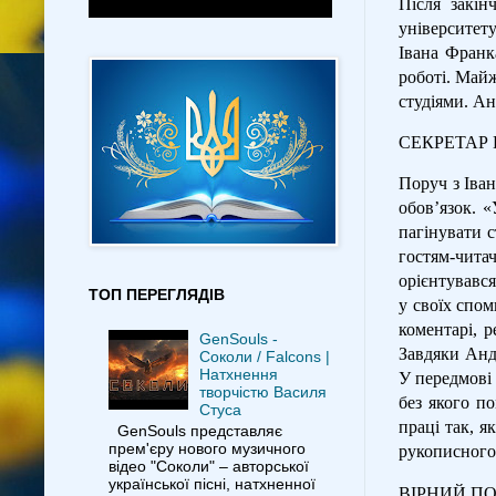
Після закін
університет
Івана Франка
роботі. Майж
студіями. Ан
СЕКРЕТАР
Поруч з Іва
обов’язок. 
пагінувати с
гостям-чит
орієнтувався
ТОП ПЕРЕГЛЯДІВ
у своїх спом
коментарі, 
GenSouls -
Завдяки Андр
Соколи / Falcons |
Натхнення
У передмові 
творчістю Василя
без якого по
Стуса
праці так, я
GenSouls представляє
прем'єру нового музичного
рукописного 
відео "Соколи" – авторської
української пісні, натхненної
ВІРНИЙ П