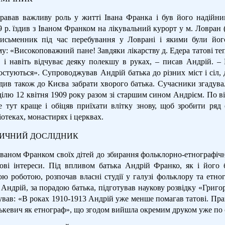
гравав важливу роль у житті Івана Франка і був його надійн
 р. їздив з Іваном Франком на лікувальний курорт у м. Ловран (
исьменник під час перебування у Ловрані і якими були йог
у: «Високоповажний пане! Завдяки лікарству д. Едера татові теп
, і навіть відчуває деяку полекшу в руках, – писав Андрій. 
остуються». Супроводжував Андрій батька до різних міст і сіл,
здив також до Києва забрати хворого батька. Сучасники згадува
ділю 12 квітня 1909 року разом зі старшим сином Андрієм. По від
е тут краще і обіцяв приїхати влітку знову, щоб зробити ряд
ліотеках, монастирях і церквах.
ИЧНИЙ ДОСЛІДНИК
Іваном Франком своїх дітей до збирання фольклорно-етнографіч
кові інтереси. Під впливом батька Андрій Франко, як і його 
ю роботою, розпочав власні студії у галузі фольклору та етног
 Андрій, за порадою батька, підготував наукову розвідку «Григо
ував: «В роках 1910-1913 Андрій уже менше помагав татові. Пр
ькевич як етнограф», що згодом вийшла окремим друком уже по с