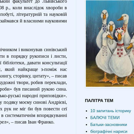
ський факультет до Львівського
08 р., коли внаслідок хвороби в
обуті, літературній та науковій
о займався й власними науковими
ічником і виконував синівський
ати в порядку рукописи і листи,
бібліотеки, давати консультації
й, який найкраще з-поміж нас
нигу, сторінку, цитату», – писав
художні твори, робив переклади,
вороби» був писаний рукою сина.
ько-руські народні приповідки».
ПАЛІТРА ТЕМ
у подяку моєму синові Андрієві,
х рук не міг би був повести сеї
10 запитань історику
і в систематичнім впорядкуванні
БАЛЮЧІ ТЕМИ
рел», – писав Іван Франко.
Батьки-засновники
біографічні нариси