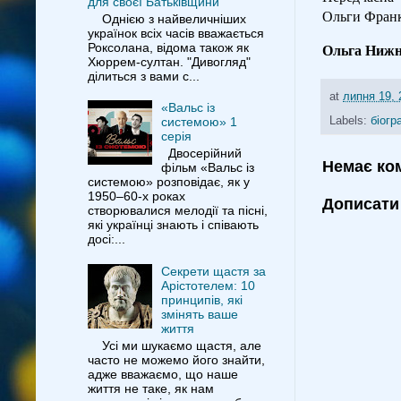
для своєї Батьківщини
Ольги Франко
Однією з найвеличніших
українок всіх часів вважається
Роксолана, відома також як
Ольга Нижн
Хюррем-султан. "Дивогляд"
ділиться з вами с...
at
липня 19, 
«Вальс із
Labels:
біогр
системою» 1
серія
Двосерійний
Немає ко
фільм «Вальс із
системою» розповідає, як у
1950–60-х роках
Дописати
створювалися мелодії та пісні,
які українці знають і співають
досі:...
Секрети щастя за
Арістотелем: 10
принципів, які
змінять ваше
життя
Усі ми шукаємо щастя, але
часто не можемо його знайти,
адже вважаємо, що наше
життя не таке, як нам