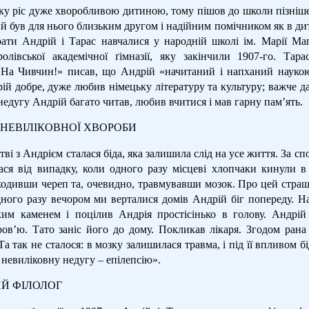
ку ріс дуже хворобливою дитиною, тому пішов до школи пізніше
й був для нього близьким другом і надійним помічником як в дит
рати Андрій і Тарас навчалися у народній школі ім. Марії Ма
оролівської академічної ґімназії, яку закінчили 1907-го. Та
«На Чивчин!» писав, що Андрій «начитаний і напханий наукою
ій добре, дуже любив німецьку літературу та культуру; важче 
едугу Андрій багато читав, любив вчитися і мав гарну пам’ять.
НЕВІЛІКОВНОЇ ХВОРОБИ
ві з Андрієм сталася біда, яка залишила слід на усе життя. За сп
ася від випадку, коли одного разу місцеві хлопчаки кинули 
кодивши череп та, очевидно, травмувавши мозок. Про цей страш
ного разу вечором ми верталися домів Андрій біг попереду. На
им каменем і поцілив Андрія простісінько в голову. Андрі
ров’ю. Тато заніс його до дому. Покликав лікаря. Згодом рана 
а так не сталося: в мозку залишилася травма, і під її впливом б
 невиліковну недугу – епілепсію».
Й ФІЛОЛОГ