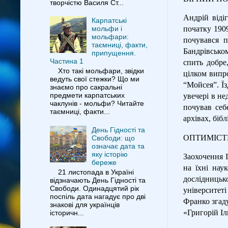
творчістю Василя Ст...
Андрій віді
Карпатські
початку 1909
мольфи і
мольфари:
почувався п
таємниці, факти,
Бандрівськом
припущення.
Частина 1
спить добре
Хто такі мольфари, звідки
цілком випр
ведуть свої стежки? Що ми
“Мойсея”. Ї
знаємо про сакральні
предмети карпатських
увечері в не
чаклунів - мольфи? Читайте
почував себ
таємниці, факти...
архівах, біб
День Гідності та
ОПТИМІСТ
Свободи: що
означає дата та
яку історію
Заохочення 
береже
на їхні нау
21 листопада в Україні
дослідницько
відзначають День Гідності та
Свободи. Одинадцятий рік
університеті
поспіль дата нагадує про дві
Франко згад
знакові для українців
«Григорій Іл
історичн...