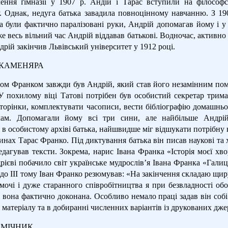
чення ґімназії у 1907 р. Андій і Тарас вступили на філософ
у. Однак, недуга батька завадила повноцінному навчанню. З 19
 були фактично паралізовані руки, Андрій допомагав йому і у п
е весь вільний час Андрій віддавав батькові. Водночас, активн
дрій закінчив Львівський університет у 1912 році.
 КАМЕНЯРА
ном Франком завжди був Андрій, який став його незамінним пом
«У похилому віці Татові потрібен був особистий секретар трим
торінки, комплектувати часописи, вести бібліографію домашньої 
ачам. Допомагали йому всі три сини, але найбільше Андрі
 в особистому архіві батька, найшвидше міг відшукати потрібну к
инах Тарас Франко. Під диктування батька він писав наукові та 
редагував тексти. Зокрема, нарис Івана Франка «Історія моєї х
ієві побачило світ українське мудрослів’я Івана Франка «Галиц
до ІІІ тому Іван Франко резюмував: «На закінчення складаю щир
мочі і дуже старанного співробітництва я при безвладності обо
к вона фактично доконана. Особливо немало праці задав він соб
матеріалу та в добиранні численних варіантів із друкованих дже
ОМІЧНИК