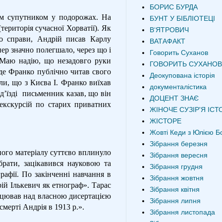
БОРИС БУРДА
им супутником у подорожах. На
БУНТ У БІБЛІОТЕЦІ
територія сучасної Хорватії). Як
В‘ЯТРОВИЧ
о справи, Андрій писав Карлу
ВАТАФАКТ
ер значно полегшало, через що і
Говорить Суханов
– Маю надію, що незадовго руки
ГОВОРИТЬ СУХАНОВ
 де Франко публічно читав свого
Деокупована історія
ли, що з Києва І. Франко виїхав
документалістика
’їзді
письменник казав, що він
ДОЦЕНТ ЗНАЄ
 екскурсій по старих приватних
ЖІНОЧЕ СУЗІР'Я ІСТО
ЖІСТОРЕ
Жовті Кеди з Юлією Б
Зібрання березня
ного матеріалу суттєво вплинуло
Зібрання вересня
брати, зацікавився науковою та
Зібрання грудня
рафії. По закінченні навчання в
Зібрання жовтня
рій Ількевич як етнограф». Тарас
Зібрання квітня
ацював над власною дисертацією
Зібрання липня
мерті Андрія в 1913 р.».
Зібрання листопада