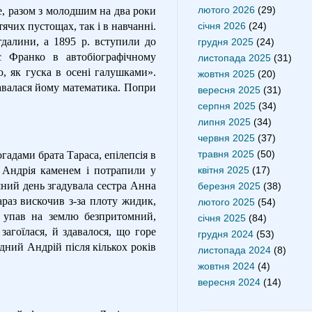
лютого 2026
(29)
, разом з молодшим на два роки
січня 2026
(24)
ячих пустощах, так і в навчанні.
гдалини, а 1895 р. вступили до
грудня 2025
(24)
рас Франко в автобіографічному
листопада 2025
(31)
, як гуска в осені галушками».
жовтня 2025
(20)
давалася йому математика. Попри
вересня 2025
(31)
серпня 2025
(34)
липня 2025
(34)
червня 2025
(37)
травня 2025
(50)
огадами брата Тараса, епілепсія в
квітня 2025
(17)
в Андрія каменем і потрапили у
ний день згадувала сестра Анна
березня 2025
(38)
раз вискочив з-за плоту жидик,
лютого 2025
(54)
й упав на землю безпритомний,
січня 2025
(84)
загоїлася, й здавалося, що горе
грудня 2024
(53)
ідний Андрій після кількох років
листопада 2024
(8)
жовтня 2024
(4)
вересня 2024
(14)