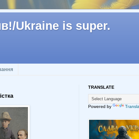
!/Ukraine is super.
вання
TRANSLATE
істка
Powered by
Transl