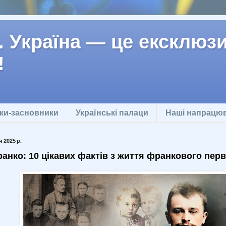
 Україна — це ексклюзив
!
ки-засновники
Українські палаци
Наші напрацю
 2025 р.
анко: 10 цікавих фактів з життя франкового перв