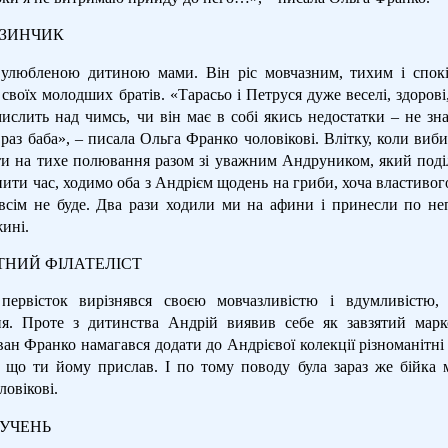
ЗИНЧИК
улюбленою дитиною мами. Він ріс мовчазним, тихим і спокі
своїх молодших братів. «Тарасьо і Петруся дуже веселі, здорові
ислить над чимсь, чи він має в собі якись недостатки – не зна
раз баба», – писала Ольга Франко чоловікові. Влітку, коли виб
и на тихе полювання разом зі уважним Андруником, який поділ
ити час, ходимо оба з Андрієм щодень на гриби, хоча властиво
всім не буде. Два рази ходили ми на афини і принесли по не
ині.
ТНИЙ ФІЛАТЕЛІСТ
первісток вирізнявся своєю мовчазливістю і вдумливістю,
ня. Проте з дитинства Андрій виявив себе як завзятий ма
Іван Франко намагався додати до Андрієвої колекції різноманітн
 що ти йому прислав. І по тому поводу була зараз же бійка 
овікові.
 УЧЕНЬ