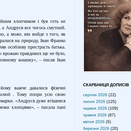
йним хлопчиком і був геть не
, а Андруся все чогось смутний.
ю, а може, він вийде з того, як
иралися на природу, Іван Франко
яв особливу пристрасть батька.
го врожаю правдивих ще не було,
повному кошику», – писав Іван
СКАРБНИЦЯ ДОПИСІВ
 йому важче давалися фізичні
рколюб . Тому попри усю свою
серпня 2026
(22)
і марки. «Андруся дуже втішився
липня 2026
(125)
межи хлопцями», – писала пані
червня 2026
(109)
травня 2026
(87)
квітня 2026
(5)
березня 2026
(20)