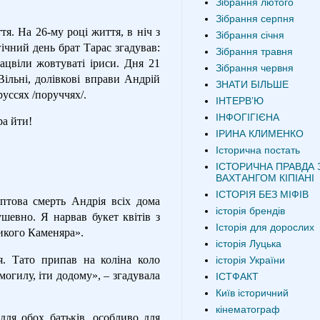
Зібрання лютого
Зібрання серпня
. На 26-му році життя, в ніч з
Зібрання січня
гічний день брат Тарас згадував:
Зібрання травня
ацвіли жовтуваті іриси. Дня 21
Зібрання червня
ільні, долівкові вправи Андрій
ЗНАТИ БІЛЬШЕ
уссях /поруччях/.
ІНТЕРВʼЮ
ІНФОГІГІЄНА
ра йти!
ІРИНА КЛИМЕНКО
Історична постать
ІСТОРИЧНА ПРАВДА 
ВАХТАНГОМ КІПІАНІ
ІСТОРІЯ БЕЗ МІФІВ
птова смерть Андрія всіх дома
історія брендів
шевно. Я нарвав букет квітів з
Історія для дорослих
икого Каменяра».
історія Луцька
я. Тато припав на коліна коло
історія України
огилу, іти додому», – згадувала
ІСТФАКТ
Київ історичний
кінематограф
для обох батьків, особливо для