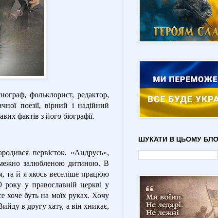
нограф, фольклорист, редактор,
чної поезії, вірний і надійний
вих фактів з його біографії.
ШУКАТИ В ЦЬОМУ БЛО
родився первісток. «Андрусь»,
змежно залюбленою дитиною. В
, та й я якось веселіше працюю
9 року у православній церкві у
е хоче буть на моїх руках. Хочу
Вийду в другу хату, а він хникає,