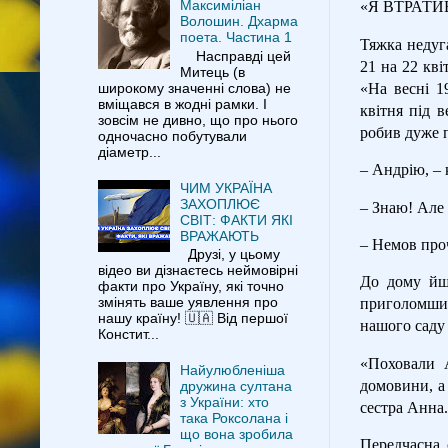
Максиміліан
«Я ВТРАТ
Волошин. Дхарма
поета. Частина 1
Тяжка недуг
Насправді цей
21 на 22 кв
Митець (в
«На весні 1
широкому значенні слова) не
вміщався в жодні рамки. І
квітня під 
зовсім не дивно, що про нього
робив дуже п
одночасно побутували
діаметр...
– Андрію, – 
ЧИМ УКРАЇНА
ЗАХОПЛЮЄ
– Знаю! Але
СВІТ: ФАКТИ ЯКІ
ВРАЖАЮТЬ
– Немов про
Друзі, у цьому
відео ви дізнаєтесь неймовірні
До дому йшо
факти про Україну, які точно
змінять ваше уявлення про
приголомшил
нашу країну! 🇺🇦 Від першої
нашого саду
Констит...
«Поховали А
Найулюбленіша
домовини, а
дружина султана
з України: хто
сестра Анна.
така Роксолана і
що вона зробила
Передчасна 