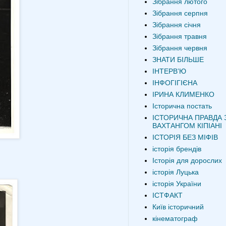
Зібрання лютого
Зібрання серпня
Зібрання січня
Зібрання травня
Зібрання червня
ЗНАТИ БІЛЬШЕ
ІНТЕРВʼЮ
ІНФОГІГІЄНА
ІРИНА КЛИМЕНКО
Історична постать
ІСТОРИЧНА ПРАВДА 
ВАХТАНГОМ КІПІАНІ
ІСТОРІЯ БЕЗ МІФІВ
історія брендів
Історія для дорослих
історія Луцька
історія України
ІСТФАКТ
Київ історичний
кінематограф