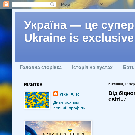
Україна — це супер.
Ukraine is exclusive
Головна сторінка
Історія на вустах
Бать
ВІЗИТКА
пʼятниця, 13 чер
Від бідно
Vike_A_R
світі..."
Дивитися мій
повний профіль