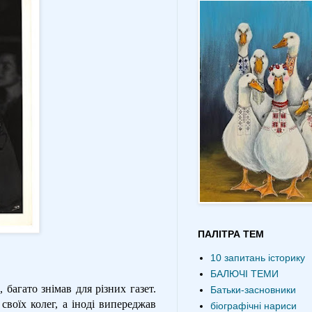
ПАЛІТРА ТЕМ
10 запитань історику
БАЛЮЧІ ТЕМИ
агато знімав для різних газет.
Батьки-засновники
своїх колег, а іноді випереджав
біографічні нариси