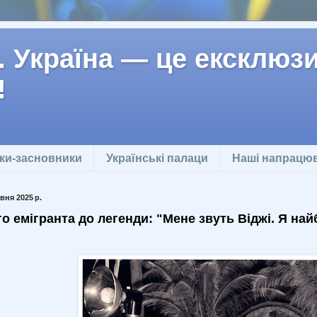
 Україна — це ексклюзив
!
ки-засновники
Українські палаци
Наші напрацю
вня 2025 р.
го емігранта до легенди: "Мене звуть Віджі. Я н