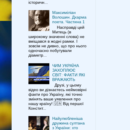
історичн...
Максиміліан
Волошин. Дхарма
поета. Частина 1
Насправді цей
Митець (в
широкому значенні слова) не
вміщався в жодні рамки. І
зовсім не дивно, що про нього
одночасно побутували
діаметр...
ЧИМ УКРАЇНА
ЗАХОПЛЮЄ
СВІТ: ФАКТИ ЯКІ
ВРАЖАЮТЬ
Друзі, у цьому
відео ви дізнаєтесь неймовірні
факти про Україну, які точно
змінять ваше уявлення про
нашу країну! 🇺🇦 Від першої
Констит...
Найулюбленіша
дружина султана
з України: хто