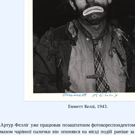
Емметт Келлі, 1943.
 Артур Фелліг уже працював позаштатним фотокореспондентом, б
махом чарівної палички він опинявся на місці подій раніше за 