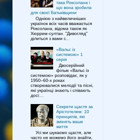
така Роксолана і
що вона зробила
для своєї Батьківщини
Однією з найвеличніших
українок всіх часів вважається
Роксолана, відома також як
Хюррем-султан. "Дивогляд"
ділиться з вами с...
«Вальс із
системою» 1
серія
Двосерійний
фільм «Вальс із
системою» розповідає, як у
1950–60-х роках
створювалися мелодії та пісні,
які українці знають і співають
досі:...
Секрети щастя за
Арістотелем: 10
принципів, які
змінять ваше
життя
Усі ми шукаємо щастя, але
часто не можемо його знайти,