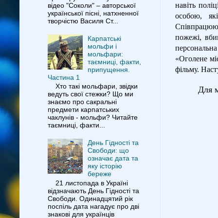
навіть полі
відео "Соколи" – авторської
української пісні, натхненної
особою, як
творчістю Василя Ст...
Співпрацююч
пожежі, вби
Карпатські
мольфи і
персональна
мольфари:
«Оголене мі
таємниці, факти,
фільму. Наст
припущення.
Частина 1
Хто такі мольфари, звідки
Для м
ведуть свої стежки? Що ми
знаємо про сакральні
предмети карпатських
чаклунів - мольфи? Читайте
таємниці, факти...
День Гідності та
Свободи: що
означає дата та
яку історію
береже
21 листопада в Україні
відзначають День Гідності та
Свободи. Одинадцятий рік
поспіль дата нагадує про дві
знакові для українців