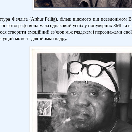
тура Фелліга (Arthur Fellig), більш відомого під псевдонімом В
ття фотографа вона мала однаковий успіх у популярних ЗМІ та в
ося створити емоційний зв'язок між глядачем і персонажами сво
ачущий момент для зйомки кадру.