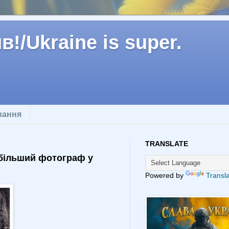
!/Ukraine is super.
вання
TRANSLATE
айбільший фотограф у
Powered by
Transl