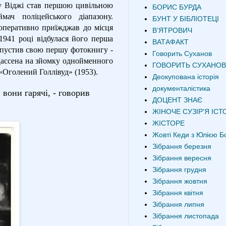
оку Віджі став першою цивільною
БОРИС БУРДА
мач поліцейського діапазону.
БУНТ У БІБЛІОТЕЦІ
оперативно приїжджав до місця
В‘ЯТРОВИЧ
1941 році відбулася його перша
ВАТАФАКТ
випустив свою першу фотокнигу -
Говорить Суханов
Дассена на зйомку однойменного
ГОВОРИТЬ СУХАНОВ
«Оголений Голлівуд» (1953).
Деокупована історія
документалістика
 вони гарячі, - говорив
ДОЦЕНТ ЗНАЄ
ЖІНОЧЕ СУЗІР'Я ІСТО
ЖІСТОРЕ
Жовті Кеди з Юлією Б
Зібрання березня
Зібрання вересня
Зібрання грудня
Зібрання жовтня
Зібрання квітня
Зібрання липня
Зібрання листопада