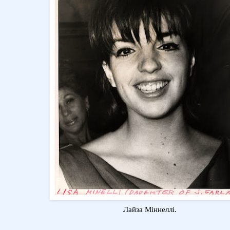
Лайза Міннеллі.