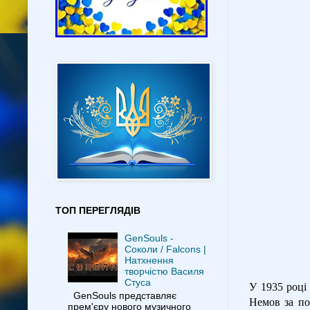
ТОП ПЕРЕГЛЯДІВ
GenSouls -
Соколи / Falcons |
Натхнення
творчістю Василя
Стуса
У 1935 році
GenSouls представляє
Немов за по
прем'єру нового музичного