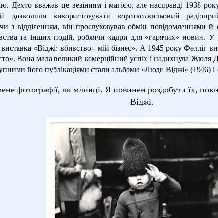
цію. Дехто вважав це везінням і магією, але насправді 1938 р
ій дозволили використовувати короткохвильовий радіоприй
и з відділенням, він прослуховував обмін повідомленнями й 
вства та інших подій, роблячи кадри для «гарячих» новин. У 
 виставка «Віджі: вбивство - мій бізнес». А 1945 року Фелліг 
сто». Вона мала великий комерційний успіх і надихнула Жюля 
упними його публікаціями стали альбоми «Люди Віджі» (1946) і 
ене фотографії, як млинці. Я повинен роздобути їх, поки
Віджі.