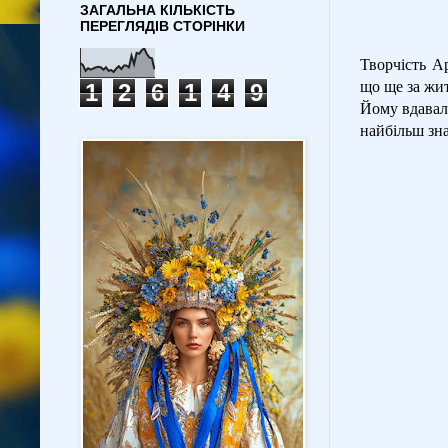
ЗАГАЛЬНА КІЛЬКІСТЬ
ПЕРЕГЛЯДІВ СТОРІНКИ
Творчість Ар
що ще за жи
1
2
6
1
4
9
Йому вдавал
найбільш зн