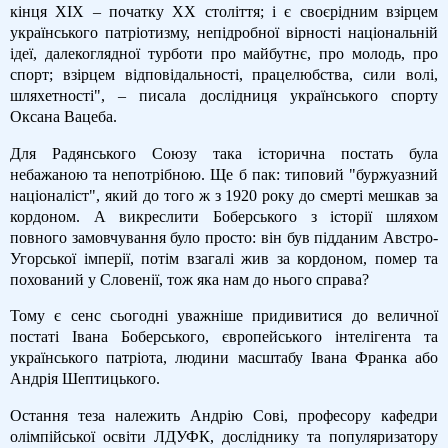
кінця ХІХ – початку ХХ століття; і є своєрідним взірцем
українського патріотизму, непідробної вірності національній
ідеї, далекоглядної турботи про майбутнє, про молодь, про
спорт; взірцем відповідальності, працелюбства, сили волі,
шляхетності", – писала дослідниця українського спорту
Оксана Вацеба.
Для Радянського Союзу така історична постать була
небажаною та непотрібною. Ще б пак: типовий "буржуазний
націоналіст", який до того ж з 1920 року до смерті мешкав за
кордоном. А викреслити Боберського з історії шляхом
повного замовчування було просто: він був підданим Австро-
Угорської імперії, потім взагалі жив за кордоном, помер та
похований у Словенії, тож яка нам до нього справа?
Тому є сенс сьогодні уважніше придивитися до величної
постаті Івана Боберського, європейського інтелігента та
українського патріота, людини масштабу Івана Франка або
Андрія Шептицького.
Остання теза належить Андрію Сові, професору кафедри
олімпійської освіти ЛДУФК, досліднику та популяризатору