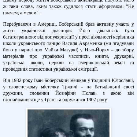
ж таки слова, яким також судилося стати афоризмом: "Не
плачем, а мечем".
Перебуваючи в Америці, Боберський брав активну участь у
житті української діаспори. Його діяльність була
багатогранною: від популяризації у пресі діяльності керівника
школи українського танцю Василя Авраменка (ми згадували
його у нарисі про Майка Мазуркі) у Нью-Йорку – до збору
матеріалів про українські часописи, книги, друкарні,
українські школи, церкви на американській землі та
проведення статистики української еміграції.
Від 1932 року Іван Боберський мешкав у тодішній Югославії,
у словенському містечку Тржичі – на батьківщині своєї
дружини, словенки Йозифіни Полак, з якою він
познайомився ще у Граці та одружився 1907 року.