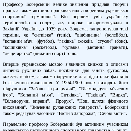
Професор Боберський велике значення приділяв творчій
праці, а також активно працював над створенням української
спортивної термінології. Він першим увів українську
термінологію в спорті, яку широко використовували в
Західній Україні до 1939 року. Зокрема, запропонував такі
терміни, як "ситківка" (теніс), "відбиванка" (волейбол),
"копаний м'яч" (футбол), "гаківка" (хокей), "стусан" (бокс),
"кошиківка" (баскетбол), "булавка" (метання гранати),
"лещетарство" (лижний спорт) тощо.
Вперше українською мовою з’явилися книжки з описами
дитячих рухливих забав, посібники для занять футболом,
хокеєм, тенісом, а також підручники для підготовки фахівців
із фізичного виховання. У 1904-1909 роках виходять його
підручники "Забави і гри рухові", "Вісімнадцять м’ячевих
ігор", "Копаний м’яч", "Ситківка", "Гаківка", "Виряд",
"Вільноручні вправи", "Прорух", "Нові шляхи фізичного
виховання", "Значення руханкових товариств". Боберський
також редагував часописи "Вісти з Запорожа", "Січові вісти".
Паралельно професор Боберський був активним учасником
українського патріотичного спортивного товариства "Сокіл",