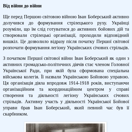
Від війни до війни
Ще перед Першою світовою війною Іван Боберський активно
долучився до формування стрілецького руху. Українці
розуміли, що їм слід готуватися до активних бойових дій та
створювали стрілецькі організації, проходили відповідний
вишкіл. Це дозволило відразу після початку Першої світової
розпочати формування легіону Українських січових стрільців.
З початком Першої світової війни Іван Боберський як один з
активних громадсько-політичних діячів стає членом Головної
Української Ради, при якій була сформована спеціальна
військова колегія. Її назвали Українською Бойовою управою.
Ця організація діяла впродовж 1914-1918 років, виступаючи
організаційним та координаційним центром у справі
створення та діяльності легіону Українських січових
стрільців. Активну участь у діяльності Української Бойової
управи брав Іван Боберський, який певний час був її
скарбником.