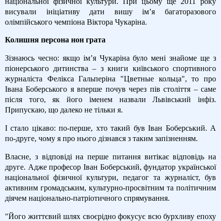
національної фізичної культури. При цьому ще 2011 року
висували ініціативу дати вишу ім’я багаторазового
олімпійського чемпіона Віктора Чукаріна.
Колишня персона нон грата
Зізнаюсь чесно: якщо ім’я Чукаріна було мені знайоме ще з
піонерського дитинства – з книги київського спортивного
журналіста Фелікса Гальперіна "Цветные кольца", то про
Івана Боберського я вперше почув через пів століття – саме
після того, як його іменем назвали Львівський інфіз.
Припускаю, що далеко не тільки я.
І стало цікаво: по-перше, хто такий був Іван Боберський. А
по-друге, чому я про нього дізнався з таким запізненням.
Власне, з відповіді на перше питання витікає відповідь на
друге. Адже професор Іван Боберський, фундатор української
національної фізичної культури, педагог та журналіст, був
активним громадським, культурно-просвітним та політичним
діячем національно-патріотичного спрямування.
"Його життєвий шлях своєрідно фокусує всю бурхливу епоху