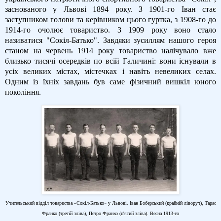
заснованого у Львові 1894 року. З 1901-го Іван стає
заступником голови та керівником цього гуртка, з 1908-го до
1914-го очолює товариство. З 1909 року воно стало
називатися "Сокіл-Батько". Завдяки зусиллям нашого героя
станом на червень 1914 року товариство налічувало вже
близько тисячі осередків по всій Галичині: вони існували в
усіх великих містах, містечках і навіть невеликих селах.
Одним із їхніх завдань був саме фізичний вишкіл юного
покоління.
Учительський відділ товариства «Сокіл-Батько» у Львові. Іван Боберський (крайній ліворуч), Тарас
Франко (третій зліва), Петро Франко (п'ятий зліва). Весна 1913-го