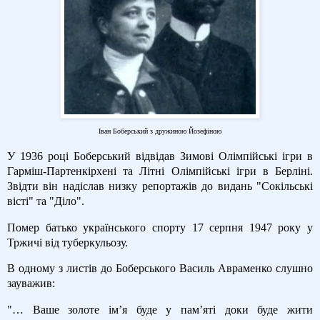
Іван Боберський з дружиною Йозефіною
У 1936 році Боберський відвідав Зимові Олімпійські ігри в
Гарміш-Партенкірхені та Літні Олімпійські ігри в Берліні.
Звідти він надіслав низку репортажів до видань "Сокільські
вісті" та "Діло".
Помер батько українського спорту 17 серпня 1947 року у
Тржичі від туберкульозу.
В одному з листів до Боберського Василь Авраменко слушно
зауважив:
"… Ваше золоте ім’я буде у пам’яті доки буде жити