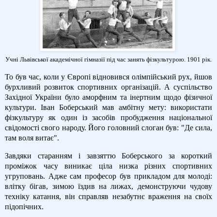
Учні Львівської академічної гімназії під час занять фізкультурою. 1901 рік.
То був час, коли у Європі відновився олімпійський рух, йшов
бурхливий розвиток спортивних організацій. А суспільство
Західної України було аморфним та інертним щодо фізичної
культури. Іван Боберський мав амбітну мету: використати
фізкультуру як один із засобів пробудження національної
свідомості свого народу. Його головний слоган був: "Де сила,
там воля витає".
Завдяки старанням і завзяттю Боберського за короткий
проміжок часу виникає ціла низка різних спортивних
угруповань. Адже сам професор був прикладом для молоді:
влітку бігав, зимою їздив на лижах, демонструючи чудову
техніку катання, він справляв незабутнє враження на своїх
підопічних.