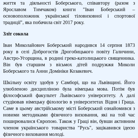
життя та діяльності Боберського, співавтору (разом з
Ярославом Тимчаком) книги "Іван Боберський –
основоположник української тіловиховної і спортової
традиції", яка побачила світ 2017 року.
Зліт сокола
Іван Миколайович Боберський народився 14 серпня 1873
року в селі Доброгостів Дрогобицького повіту Галичини,
Австро-Угорщина, в родині греко-католицького священника.
Він був старшим з вісьмох дітей подружжя Миколи
Боберського та Анни Домініки Козакевич.
Шкільну освіту здобув у Самборі, що на Львівщині. Його
улюбленою дисципліною була німецька мова. Потім був
філософський факультет Львівського університету. А далі
студіював німецьку філологію в університетах Відня і Граца.
Саме в цьому австрійському місті Боберський ознайомився з
новими методиками фізичного виховання, які на той час
поширювалися Європою. Також у Граці він, бувши активним
членом українського товариства "Русь", зацікавився ідеєю
фізичного виховання молоді.