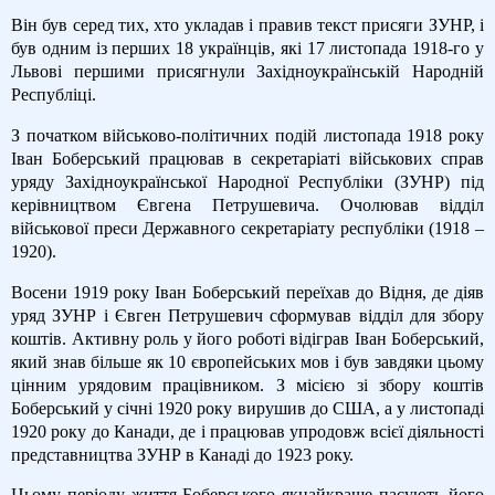
Він був серед тих, хто укладав і правив текст присяги ЗУНР, і
був одним із перших 18 українців, які 17 листопада 1918-го у
Львові першими присягнули Західноукраїнській Народній
Республіці.
З початком військово-політичних подій листопада 1918 року
Іван Боберський працював в секретаріаті військових справ
уряду Західноукраїнської Народної Республіки (ЗУНР) під
керівництвом Євгена Петрушевича. Очолював відділ
військової преси Державного секретаріату республіки (1918 –
1920).
Восени 1919 року Іван Боберський переїхав до Відня, де діяв
уряд ЗУНР і Євген Петрушевич сформував відділ для збору
коштів. Активну роль у його роботі відіграв Іван Боберський,
який знав більше як 10 європейських мов і був завдяки цьому
цінним урядовим працівником. З місією зі збору коштів
Боберський у січні 1920 року вирушив до США, а у листопаді
1920 року до Канади, де і працював упродовж всієї діяльності
представництва ЗУНР в Канаді до 1923 року.
Цьому періоду життя Боберського якнайкраще пасують його