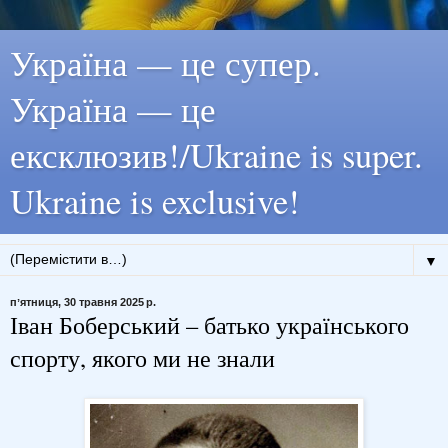
Україна — це супер.
Україна — це
ексклюзив!/Ukraine is super.
Ukraine is exclusive!
▼
пʼятниця, 30 травня 2025 р.
Іван Боберський – батько українського
спорту, якого ми не знали