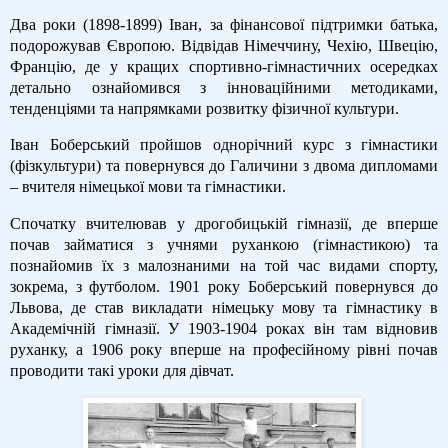
Два роки (1898-1899) Іван, за фінансової підтримки батька,
подорожував Європою. Відвідав Німеччину, Чехію, Швецію,
Францію, де у кращих спортивно-гімнастичних осередках
детально ознайомився з інноваційними методиками,
тенденціями та напрямками розвитку фізичної культури.
Іван Боберський пройшов однорічний курс з гімнастики
(фізкультури) та повернувся до Галичини з двома дипломами
– вчителя німецької мови та гімнастики.
Спочатку вчителював у дрогобицькій гімназії, де вперше
почав займатися з учнями руханкою (гімнастикою) та
познайомив їх з малознаними на той час видами спорту,
зокрема, з футболом. 1901 року Боберський повернувся до
Львова, де став викладати німецьку мову та гімнастику в
Академічній гімназії. У 1903-1904 роках він там відновив
руханку, а 1906 року вперше на професійному рівні почав
проводити такі уроки для дівчат.