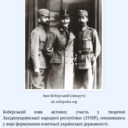
Іван Боберський (ліворуч)
uk
.
wikipedia
.
org
Боберський взяв активну участь у творенні
Західноукраїнської народної республіки (ЗУНР), опинившись
у вирі формування новітньої української державності.