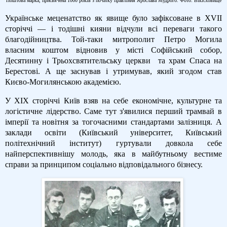
Поштова марка, присвячена 1000 років з початку правління Ярослава Мудрого. Фото: Вікісховище
Українське меценатство як явище було зафіксоване в XVII
сторіччі — і тодішні кияни відчули всі переваги такого
благодійництва. Той-таки митрополит Петро Могила
власним коштом відновив у місті Софійський собор,
Десятинну і Трьохсвятительську церкви
та храм Спаса на
Берестові. А ще заснував і утримував, який згодом став
Києво-Могилянською академією.
У XIX сторіччі Київ взяв на себе економічне, культурне та
логістичне лідерство. Саме тут з'явилися перший трамвай в
імперії та новітня за тогочасними стандартами залізниця. А
заклади освіти (Київський університет, Київський
політехнічний інститут) гуртували довкола себе
найперспективнішу молодь, яка в майбутньому вестиме
справи за принципом соціально відповідального бізнесу.