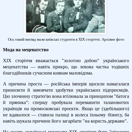
Ось такий вигляд мали київські студенти в XIX сторіччі. Архівне фото
Мода на меценатство
XIX сторіччя вважається "золотою добою" українського
меценатства — навіть прикро, що левова частка тодішніх
благодійників сучасним киянам маловідома.
А причина проста — російська імперія щосили намагалася
принизити й замовчати здобутки українських підприємців.
Цю злочинну стратегію вона втілювала за принципом "батога
й пряника": спершу пробувала переманити талановитих
українців на промосковські проєкти. Якщо це (здебільшого)
не вдавалося — ставила палиці в колеса їхньому бізнесу, ба
навіть шукала причини його загарбати "на користь держави".
На щастя, українські меценати XIX сторіччя були "міцними