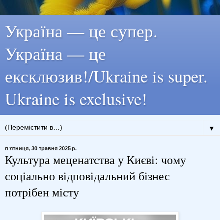
Україна — це супер.
Україна — це
ексклюзив!/Ukraine is super.
Ukraine is exclusive!
▼
пʼятниця, 30 травня 2025 р.
Культура меценатства у Києві: чому
соціально відповідальний бізнес
потрібен місту