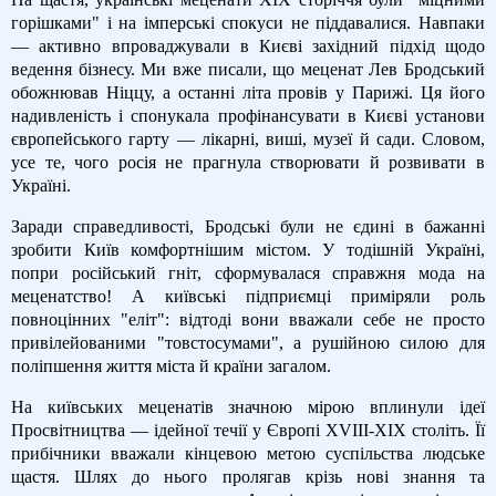
горішками" і на імперські спокуси не піддавалися. Навпаки
— активно впроваджували в Києві західний підхід щодо
ведення бізнесу. Ми вже писали, що меценат Лев Бродський
обожнював Ніццу, а останні літа провів у Парижі. Ця його
надивленість і спонукала профінансувати в Києві установи
європейського гарту — лікарні, виші, музеї й сади. Словом,
усе те, чого росія не прагнула створювати й розвивати в
Україні.
Заради справедливості, Бродські були не єдині в бажанні
зробити Київ комфортнішим містом. У тодішній Україні,
попри російський гніт, сформувалася справжня мода на
меценатство! А київські підприємці приміряли роль
повноцінних "еліт": відтоді вони вважали себе не просто
привілейованими "товстосумами", а рушійною силою для
поліпшення життя міста й країни загалом.
На київських меценатів значною мірою вплинули ідеї
Просвітництва — ідейної течії у Європі XVIII-XIX століть. Її
прибічники вважали кінцевою метою суспільства людське
щастя. Шлях до нього пролягав крізь нові знання та