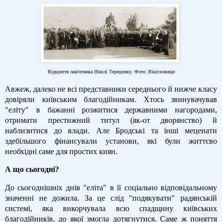
Відкриття пам'ятника Ніколі Терещенку. Фото: Вікісховище
Авжеж, далеко не всі представники середнього й нижче класу
довіряли київським благодійникам. Хтось звинувачував
"еліту" в бажанні розжитися державними нагородами,
отримати престижний титул (як-от дворянство) й
наблизитися до влади. Але Бродські та інші меценати
здебільшого фінансували установи, які були життєво
необхідні саме для простих киян.
А що сьогодні?
До сьогоднішніх днів "еліта" в її соціально відповідальному
значенні не дожила. За це слід "подякувати" радянській
системі, яка викорчувала всю спадщину київських
благодійників, до якої змогла дотягнутися. Саме ж поняття