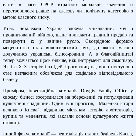
еліти в часи СРСР втратило моральне значення й
перетворилося радше на класову чи політичну категорію з
метою власного зиску.
Утім, незалежна Україна здобула унікальний, хоч і
продиктований війною, шанс пригадати традиції предків та
повернути їх у звичне русло. Своєрідною формою
меценатства став волонтерський рух, до якого масово
долучилися українські бізнес-родини. А в благодійництві
тепер вбачається щось більше, ніж інструмент для самопіару.
Як і в XIX сторіччі за ідей Просвітництва, воно поступово
стає негласним обов'язком для соціально відповідального
бізнесу.
Приміром, інвестиційна компанія Dovgiy Family Office у
своєму бізнесі зосередилася на збереженні та популяризації
культурної спадщини. Один із її проєктів, "Маленькі історії
великого Києва", відкриває містянам історію архітекторів,
купців та меценатів, які заклали основи культурного життя
столиці.
Інший фокус компанії — ревіталізація старих будівель Києва,