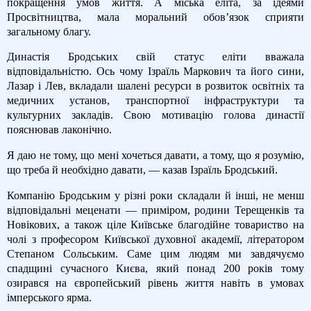
покращення умов життя. А міська еліта, за ідеями
Просвітництва, мала моральний обов’язок сприяти
загальному благу.
Династія Бродських свій статус еліти вважала
відповідальністю. Ось чому Ізраїль Маркович та його сини,
Лазар і Лев, вкладали шалені ресурси в розвиток освітніх та
медичних установ, транспортної інфраструктури та
культурних закладів. Свою мотивацію голова династії
пояснював лаконічно.
Я даю не тому, що мені хочеться давати, а тому, що я розумію,
що треба й необхідно давати, — казав Ізраїль Бродський.
Компанію Бродським у різні роки складали й інші, не менш
відповідальні меценати — приміром, родини Терещенків та
Новікових, а також ціле Київське благодійне товариство на
чолі з професором Київської духовної академії, літератором
Степаном Сольським. Саме цим людям ми завдячуємо
спадщині сучасного Києва, який понад 200 років тому
озирався на європейський рівень життя навіть в умовах
імперського ярма.