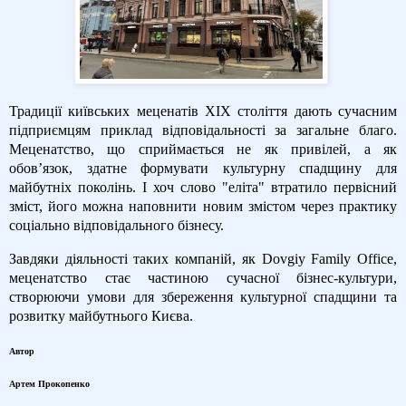
Традиції київських меценатів XIX століття дають сучасним
підприємцям приклад відповідальності за загальне благо.
Меценатство, що сприймається не як привілей, а як
обов’язок, здатне формувати культурну спадщину для
майбутніх поколінь. І хоч слово "еліта" втратило первісний
зміст, його можна наповнити новим змістом через практику
соціально відповідального бізнесу.
Завдяки діяльності таких компаній, як Dovgiy Family Office,
меценатство стає частиною сучасної бізнес-культури,
створюючи умови для збереження культурної спадщини та
розвитку майбутнього Києва.
Автор
Артем Прокопенко