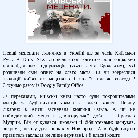
Перші меценати з'явилися в Україні ще за часів Київської
Русі. А Київ XIX сторіччя став магнітом для соціально
відповідальних підприємців (як-от сім'я Бродських), які
розвивали свій бізнес на благо міста. Та чи збереглися
традиції київських меценатів і хто їх плекає сьогодні?
З'ясуймо разом із Dovgiy Family Office.
За переказами, київські князі часто були покровителями
митців та будівничими храмів за власні кошти. Першу
лікарню в Києві заснувала княгиня Ольга. А чи не
найвідоміший меценат давньоруської доби — Ярослав
Мудрий. Він опікувався школами й бібліотеками: заснував,
зокрема, школу для юнаків у Новгороді. А в будівництво
правитель закладав не лише державні, а й власні кошти.