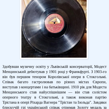
Здобувши музичну освіту у Львівській консерваторії, Модест
Менцинський дебютував у 1901 році у Франкфурті. З 1903-го
він був першим тенором Королівської опери в Стокгольмі.
Співак багато гастролював по різних містах Європи,
виступав з концертами і на батьківщині. 1910 рік для Модеста
Менцинського став найуспішнішим — він став солістом
оперного театру в Стокгольмі, а також виконав партію
Трістана в опері Ріхарда Вагнера "Трістан та Ізольда". Завдяки
блискучій грі український співак отримав Золоту медаль за