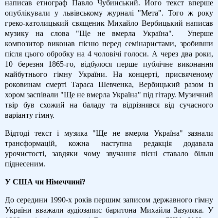
написав етнограф Павло Чубинський. Його текст вперше
опублікували у львівському журналі "Мета". Того ж року
греко-католицький священик Михайло Вербицький написав
музику на слова "Ще не вмерла Україна".
Уперше
композитор виконав пісню перед семінаристами, зробивши
після цього обробку на 4 чоловічі голоси. А через два роки,
10 березня 1865-го, відбулося перше публічне виконання
майбутнього гімну України. На концерті, присвяченому
роковинам смерті Тараса Шевченка, Вербицький разом із
хором заспівали "Ще не вмерла Україна" під гітару. Музичний
твір був схожий на баладу та відрізнявся від сучасного
варіанту гімну.
Відтоді текст і музика "Ще не вмерла Україна" зазнали
трансформацій, кожна наступна редакція додавала
урочистості, завдяки чому звучання пісні ставало більш
піднесеним.
У США чи Німеччині?
До середини 1990-х років першим записом державного гімну
України вважали аудіозапис баритона Михайла Зазуляка. У