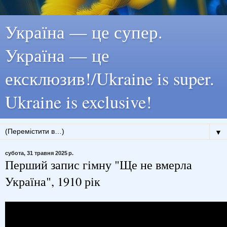
Україна — це супер.
Україна — це
ексклюзив!/Ukraine is super.
Ukraine is exclusive!
▼
субота, 31 травня 2025 р.
Перший запис гімну "Ще не вмерла
Україна", 1910 рік