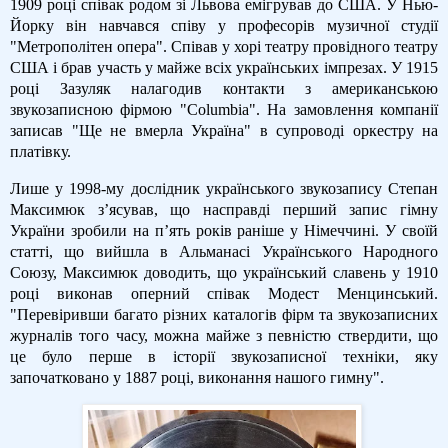
1909 році співак родом зі Львова емігрував до США. У Нью-
Йорку він навчався співу у професорів музичної студії
"Метрополітен опера". Співав у хорі театру провідного театру
США і брав участь у майже всіх українських імпрезах. У 1915
році Зазуляк налагодив контакти з американською
звукозаписною фірмою "Columbia". На замовлення компанії
записав "Ще не вмерла Україна" в супроводі оркестру на
платівку.
Лише у 1998-му дослідник українського звукозапису Степан
Максимюк з’ясував, що насправді перший запис гімну
України зробили на п’ять років раніше у Німеччині. У своїй
статті, що вийшла в Альманасі Українського Народного
Союзу, Максимюк доводить, що український славень у 1910
році виконав оперний співак Модест Менцинський.
"Перевіривши багато різних каталогів фірм та звукозаписних
журналів того часу, можна майже з певністю ствердити, що
це було перше в історії звукозаписної техніки, яку
започатковано у 1887 році, виконання нашого гимну".