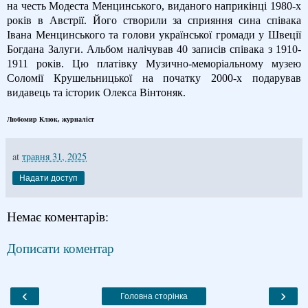
на честь Модеста Менцинського, виданого наприкінці 1980-х
років в Австрії. Його створили за сприяння сина співака
Івана Менцинського та голови української громади у Швеції
Богдана Залуги. Альбом налічував 40 записів співака з 1910-
1911 років. Цю платівку Музично-меморіальному музею
Соломії Крушельницької на початку 2000-х подарував
видавець та історик Олекса Вінтоняк.
Любомир Клюк,
журналіст
at
травня 31, 2025
Надати доступ
Немає коментарів:
Дописати коментар
‹
›
Головна сторінка