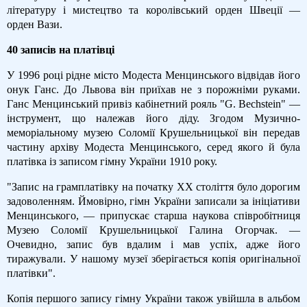
літературу і мистецтво та королівський орден Швеції —
орден Вази.
40 записів на платівці
У 1996 році рідне місто Модеста Менцинського відвідав його
онук Ганс. До Львова він приїхав не з порожніми руками.
Ганс Менцинський привіз кабінетний рояль "G. Bechstein" —
інструмент, що належав його діду. Згодом Музично-
меморіальному музею Соломії Крушельницької він передав
частину архіву Модеста Менцинського, серед якого й була
платівка із записом гімну України 1910 року.
"Запис на грамплатівку на початку ХХ століття було дорогим
задоволенням. Ймовірно, гімн України записали за ініціативи
Менцинського, — припускає старша наукова співробітниця
Музею Соломії Крушельницької Галина Огорчак. —
Очевидно, запис був вдалим і мав успіх, адже його
тиражували. У нашому музеї зберігається копія оригінальної
платівки".
Копія першого запису гімну України також увійшла в альбом