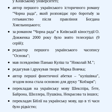
у Київському університеті;
автор першого українського історичного роману
"Чорна рада", який розповідає про боротьбу за
гетьманство після правління Богдана
Хмельницького;
за романом "Чорна рада" в Київській кіностудії О.
Довженка 2000 року було знято телесеріал (9
серій);
редактор першого українського часопису
"Основа";
мав псевдоніми Панько Куліш та "Николай М.";
редагував і друкував твори Марка Вовчка;
автор першої фонетичної абетки – "кулішівка",
згодом вона стала основою для друку "Кобзаря";
перекладав на українську мову Шекспіра, Ґете,
Байрона, Шиллера, Пушкіна, Некрасова та інших;
перекладач Біблії на українську мову, що в ті часи
було рідкістю;