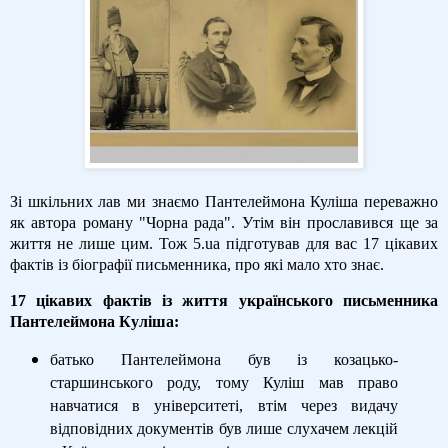
Зі шкільних лав ми знаємо Пантелеймона Куліша переважно
як автора роману "Чорна рада". Утім він прославився ще за
життя не лише цим. Тож 5.ua підготував для вас 17 цікавих
фактів із біографії письменника, про які мало хто знає.
17 цікавих фактів із життя українського письменника
Пантелеймона Куліша:
батько Пантелеймона був із козацько-
старшинського роду, тому Куліш мав право
навчатися в університеті, втім через видачу
відповідних документів був лише слухачем лекцій