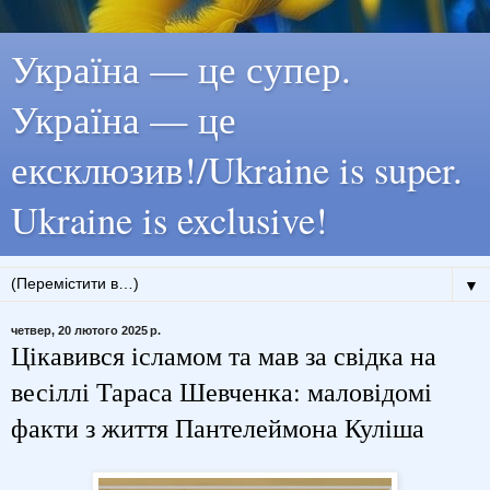
Україна — це супер.
Україна — це
ексклюзив!/Ukraine is super.
Ukraine is exclusive!
▼
четвер, 20 лютого 2025 р.
Цікавився ісламом та мав за свідка на
весіллі Тараса Шевченка: маловідомі
факти з життя Пантелеймона Куліша