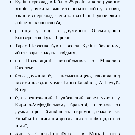
Куліш перекладав Біблію 25 років, а коли рукопис
згорів, дружина вмовила почати роботу заново,
закінчив переклад вчений-фізик Іван Пулюй, який
добре знав богослов'я;
різниця у віці з дружиною Олександрою
Білозерською була 10 років;
Тарас Шевченко був на весіллі Куліша боярином,
або як зараз кажуть – свідком;
на Полтавщині познайомився з Миколою
Гоголем;
його дружина була письменницею, творила під
такими псевдонімами: Ганна Барвінок, А. Нечуй-
Вітер;
був арештований і ув’язнений через участь у
Кирило-Мефодіївському братстві, а також за
думки про "ймовірність окремої держави як
Україна і написання двозначних творів щодо цієї
теми";
жив у Санкт-Петербурзі і в Москві, хотів