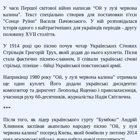
У часи Першої світової війни написав “Ой у лузі червона
калина”. Текст спеціально створив для постановки п'єси
"Сонце Руїни" Василя Пачовського. У ній розповідалася
історія одного з найтрагічніших для українців періодів - другу
половину XVII століття.
У 1914 році цю пісню почув чотар Українських Січових
Стрільців Григорій Трух, який додав до нього куплети. Пісня
стала фактично піснею-славнем, її співали українські січові
стрільці, пізніше – бійці Української повстанської армії.
Наприкінці 1980 року "Ой, у лузі червона калина" отримала
ще один куплет. Його додали українські дисиденти:
композитор та диригент Леопольд Ященко і правозахисниця,
учасниця руху 60-десятників, журналістка Надія Світлична.
***
Після того, як лідер українського гурту "Бумбокс" Андрій
Хливнюк заспівав акапельно народну пісню "Ой, у лузі
червона калина" посеред Києва, який бомбили у лютому 2014
року московські війська, вона набула нової популярності.