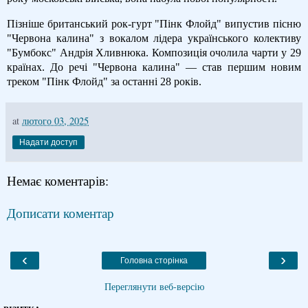
Пізніше британський рок-гурт "Пінк Флойд" випустив пісню
"Червона калина" з вокалом лідера українського колективу
"Бумбокс" Андрія Хливнюка. Композиція очолила чарти у 29
країнах. До речі "Червона калина" — став першим новим
треком "Пінк Флойд" за останні 28 років.
at
лютого 03, 2025
Надати доступ
Немає коментарів:
Дописати коментар
‹
›
Головна сторінка
Переглянути веб-версію