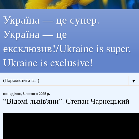
Україна — це супер.
Україна — це
ексклюзив!/Ukraine is super.
Ukraine is exclusive!
▼
понеділок, 3 лютого 2025 р.
“Відомі львів'яни”. Степан Чарнецький