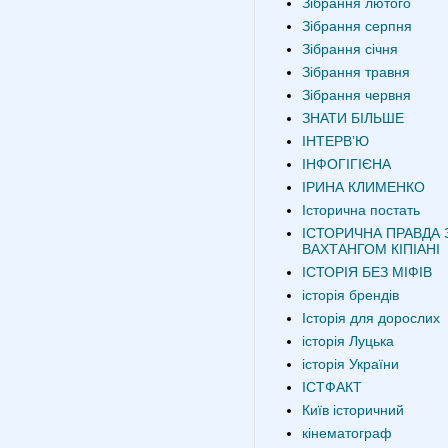
Зібрання лютого
Зібрання серпня
Зібрання січня
Зібрання травня
Зібрання червня
ЗНАТИ БІЛЬШЕ
ІНТЕРВʼЮ
ІНФОГІГІЄНА
ІРИНА КЛИМЕНКО
Історична постать
ІСТОРИЧНА ПРАВДА 
ВАХТАНГОМ КІПІАНІ
ІСТОРІЯ БЕЗ МІФІВ
історія брендів
Історія для дорослих
історія Луцька
історія України
ІСТФАКТ
Київ історичний
кінематограф