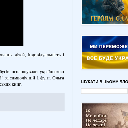
ання дітей, індивідуальність і
йбусів оголошували українською
й" за символічний 1 фунт. Ольга
ШУКАТИ В ЦЬОМУ БЛО
ських книг.