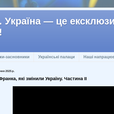
 Україна — це ексклюзив
!
ки-засновники
Українські палаци
Наші напрацю
чня 2025 р.
ранка, які змінили Україну. Частина II