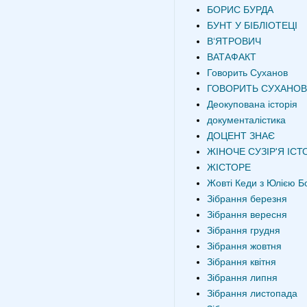
БОРИС БУРДА
БУНТ У БІБЛІОТЕЦІ
В‘ЯТРОВИЧ
ВАТАФАКТ
Говорить Суханов
ГОВОРИТЬ СУХАНОВ
Деокупована історія
документалістика
ДОЦЕНТ ЗНАЄ
ЖІНОЧЕ СУЗІР'Я ІСТО
ЖІСТОРЕ
Жовті Кеди з Юлією Б
Зібрання березня
Зібрання вересня
Зібрання грудня
Зібрання жовтня
Зібрання квітня
Зібрання липня
Зібрання листопада