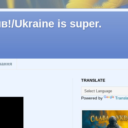
!/Ukraine is super.
вання
TRANSLATE
Powered by
Transl