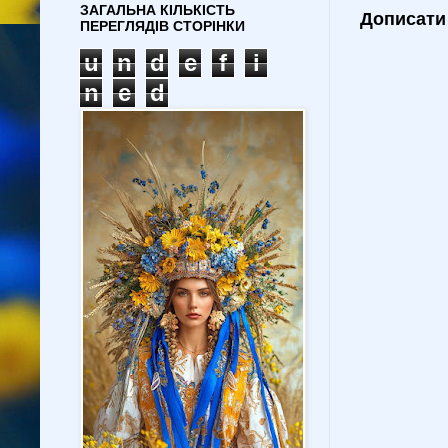
ЗАГАЛЬНА КІЛЬКІСТЬ
Дописати
ПЕРЕГЛЯДІВ СТОРІНКИ
u
n
d
e
f
i
n
e
d