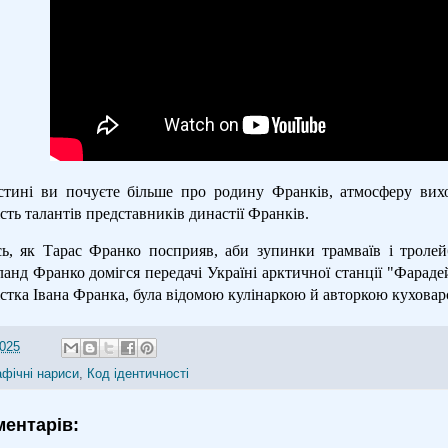
стині ви почуєте більше про родину Франків, атмосферу вихов
сть талантів представників династії Франків.
сь, як Тарас Франко посприяв, аби зупинки трамваїв і троле
анд Франко домігся передачі Україні арктичної станції "Фараде
стка Івана Франка, була відомою кулінаркою й авторкою куховар
2025
афічні нариси
,
Код ідентичності
ментарів: