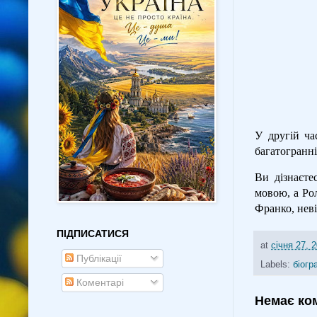
У другій ча
багатогранні
Ви дізнаєте
мовою, а Рол
Франко, неві
ПІДПИСАТИСЯ
at
січня 27, 
Публікації
Labels:
біогр
Коментарі
Немає ко