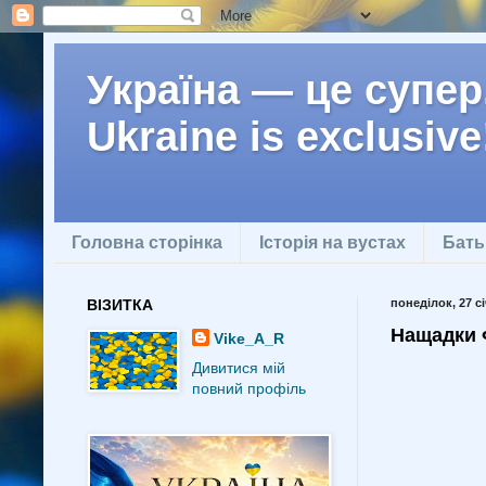
Україна — це супер.
Ukraine is exclusive
Головна сторінка
Історія на вустах
Бать
ВІЗИТКА
понеділок, 27 сі
Нащадки Ф
Vike_A_R
Дивитися мій
повний профіль