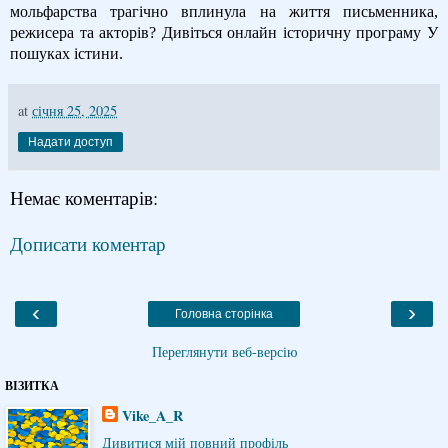
мольфарства трагічно вплинула на життя письменника,
режисера та акторів? Дивіться онлайн історичну програму У
пошуках істини.
at
січня 25, 2025
Надати доступ
Немає коментарів:
Дописати коментар
‹
›
Головна сторінка
Переглянути веб-версію
ВІЗИТКА
Vike_A_R
Дивитися мій повний профіль