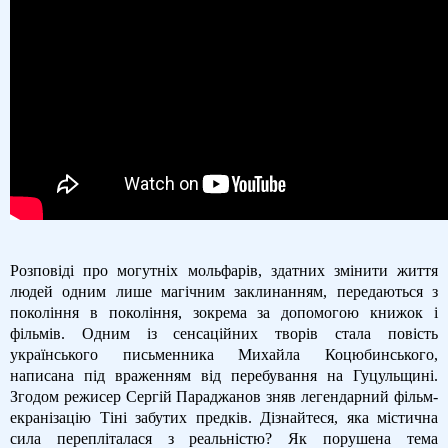
Розповіді про могутніх мольфарів, здатних змінити життя
людей одним лише магічним заклинанням, передаються з
покоління в покоління, зокрема за допомогою книжок і
фільмів. Одним із сенсаційних творів стала повість
українського письменника Михайла Коцюбинського,
написана під враженням від перебування на Гуцульщині.
Згодом режисер Сергій Параджанов зняв легендарний фільм-
екранізацію Тіні забутих предків. Дізнайтеся, яка містична
сила перепліталася з реальністю? Як порушена тема