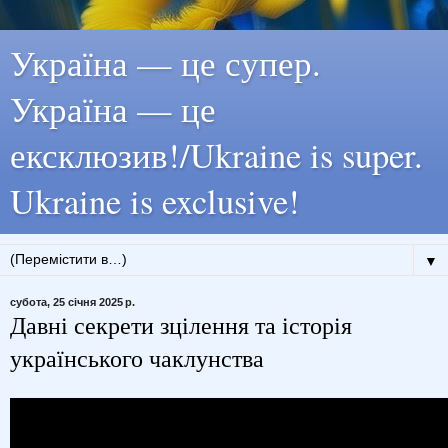
Україна — це супер.
Україна — це
ексклюзив!/Ukraine is super.
Ukraine is exclusive!
▼
субота, 25 січня 2025 р.
Давні секрети зцілення та історія
українського чаклунства