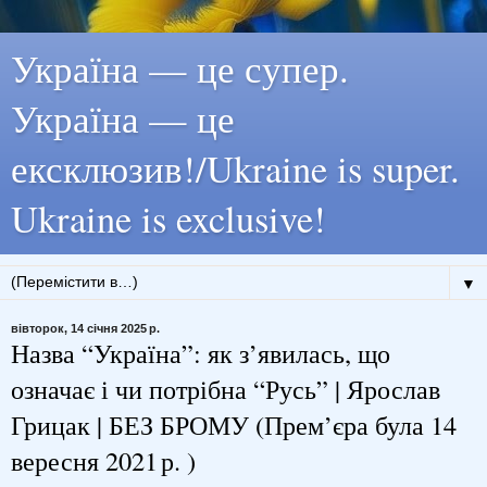
Україна — це супер.
Україна — це
ексклюзив!/Ukraine is super.
Ukraine is exclusive!
▼
вівторок, 14 січня 2025 р.
Назва “Україна”: як з’явилась, що
означає і чи потрібна “Русь” | Ярослав
Грицак | БЕЗ БРОМУ (Прем’єра була 14
вересня 2021 р. )