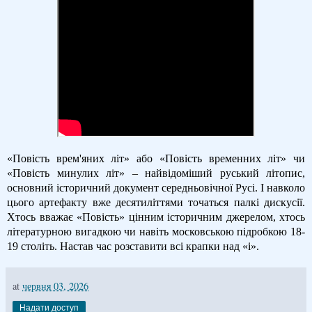
«Повість врем'яних літ» або «Повість временних літ» чи
«Повість минулих літ» – найвідоміший руський літопис,
основний історичний документ середньовічної Русі. І навколо
цього артефакту вже десятиліттями точаться палкі дискусії.
Хтось вважає «Повість» цінним історичним джерелом, хтось
літературною вигадкою чи навіть московською підробкою 18-
19 століть. Настав час розставити всі крапки над «і».
at
червня 03, 2026
Надати доступ