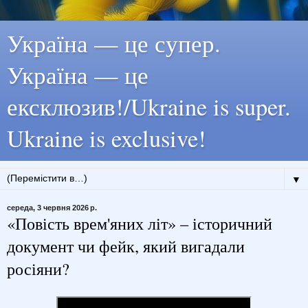
Україна — це супер.
Україна — це
ексклюзив!/Ukraine is super.
Ukraine is exclusive!
▼
середа, 3 червня 2026 р.
«Повість врем'яних літ» – історичний
документ чи фейк, який вигадали
росіяни?