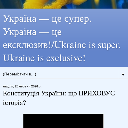
Україна — це супер.
Україна — це
ексклюзив!/Ukraine is super.
Ukraine is exclusive!
▼
неділя, 28 червня 2026 р.
Конституція України: що ПРИХОВУЄ
історія?