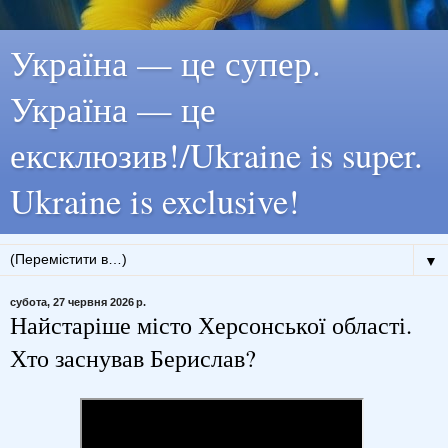
Україна — це супер.
Україна — це
ексклюзив!/Ukraine is super.
Ukraine is exclusive!
▼
субота, 27 червня 2026 р.
Найстаріше місто Херсонської області.
Хто заснував Берислав?