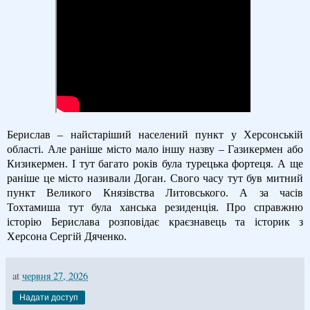
Берислав – найстаріший населений пункт у Херсонській
області. Але раніше місто мало іншу назву – Газикермен або
Кизикермен. І тут багато років була турецька фортеця. А ще
раніше це місто називали Доган. Свого часу тут був митний
пункт Великого Князівства Литовського. А за часів
Тохтамиша тут була ханська резиденція. Про справжню
історію Берислава розповідає краєзнавець та історик з
Херсона Сергій Дяченко.
at
червня 27, 2026
Надати доступ