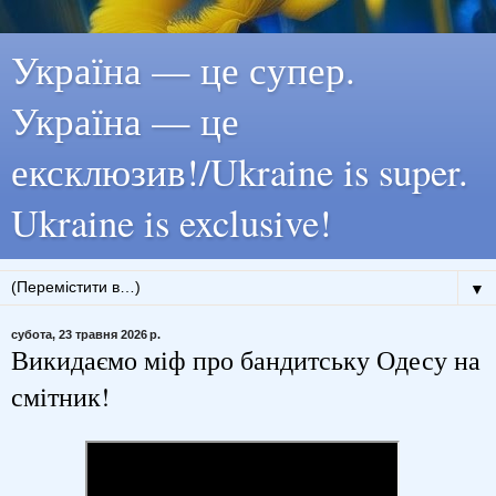
Україна — це супер.
Україна — це
ексклюзив!/Ukraine is super.
Ukraine is exclusive!
▼
субота, 23 травня 2026 р.
Викидаємо міф про бандитську Одесу на
смітник!