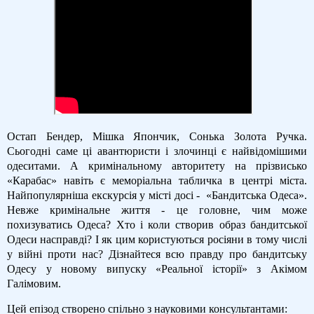
Остап Бендер, Мішка Япончик, Сонька Золота Ручка.
Сьогодні саме ці авантюристи і злочинці є найвідомішими
одеситами. А кримінальному авторитету на прізвисько
«Карабас» навіть є меморіальна табличка в центрі міста.
Найпопулярніша екскурсія у місті досі - «Бандитська Одеса».
Невже кримінальне життя - це головне, чим може
похизуватись Одеса? Хто і коли створив образ бандитської
Одеси насправді? І як цим користуються росіяни в тому числі
у війні проти нас? Дізнайтеся всю правду про бандитську
Одесу у новому випуску «Реальної історії» з Акімом
Галімовим.
Цей епізод створено спільно з науковими консультантами: