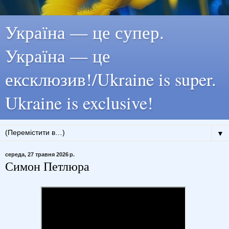
Україна — це супер.
Україна — це
ексклюзив!/Ukraine is super.
Ukraine is exclusive!
▼
середа, 27 травня 2026 р.
Симон Петлюра