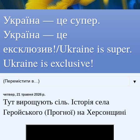
Україна — це супер.
Україна — це
ексклюзив!/Ukraine is super.
Ukraine is exclusive!
▼
четвер, 21 травня 2026 р.
Тут вирощують сіль. Історія села
Геройського (Прогної) на Херсонщині