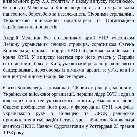
визвольного руху ХХ століття? У цьому випуску пояснюємо,
як постаті Мельника й Коновальця пов’язані з українським
пантеоном, боротьбою за незалежність, Січовими стрільцями,
Українською військовою організацією та Організацією
українських націоналістів.
Андрій Мельник був полковником армії УНР, учасником
Легіону українських січових стрільців, соратником Євгена
Коновальця, одним із творців УВО і лідером мельниківського
крила ОУН. У випуску йдеться про його участь у Першій
світовій війні, боях за Київ, українській революції, конфлікті з
бандерівцями, переговорах із німцями, арешті та ув’язненні в
концентраційному таборі Заксенгаузен.
Євген Коновалець — командант Січових стрільців, засновник
Української військової організації, перший лідер ОУН і одна з
ключових постатей українського спротиву міжвоєнної доби.
Окремо розбираємо його роль у формуванні ОУН, конфлікт
українського руху з Польщею та СРСР, радянське
проникнення в еміграційні структури і вбивство Коновальця
агентом НКВС Павлом Судоплатовим у Роттердамі 23 травня
1938 року.