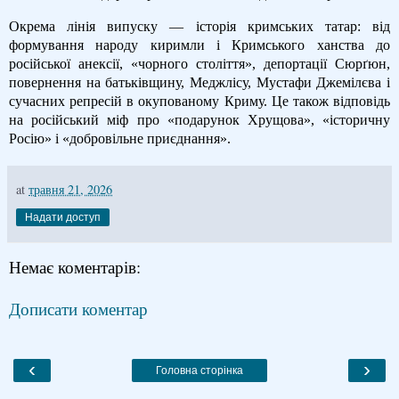
Окрема лінія випуску — історія кримських татар: від
формування народу киримли і Кримського ханства до
російської анексії, «чорного століття», депортації Сюрґюн,
повернення на батьківщину, Меджлісу, Мустафи Джемілєва і
сучасних репресій в окупованому Криму. Це також відповідь
на російський міф про «подарунок Хрущова», «історичну
Росію» і «добровільне приєднання».
at
травня 21, 2026
Надати доступ
Немає коментарів:
Дописати коментар
‹
›
Головна сторінка