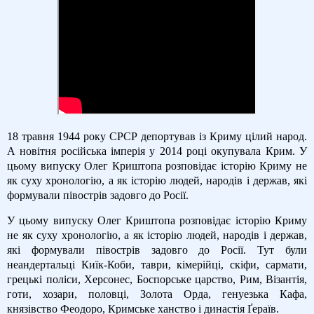
18 травня 1944 року СРСР депортував із Криму цілий народ.
А новітня російська імперія у 2014 році окупувала Крим. У
цьому випуску Олег Криштопа розповідає історію Криму не
як суху хронологію, а як історію людей, народів і держав, які
формували півострів задовго до Росії.
У цьому випуску Олег Криштопа розповідає історію Криму
не як суху хронологію, а як історію людей, народів і держав,
які формували півострів задовго до Росії. Тут були
неандертальці Киїк-Коби, таври, кімерійці, скіфи, сармати,
грецькі поліси, Херсонес, Боспорське царство, Рим, Візантія,
готи, хозари, половці, Золота Орда, генуезька Кафа,
князівство Феодоро, Кримське ханство і династія Ґераїв.