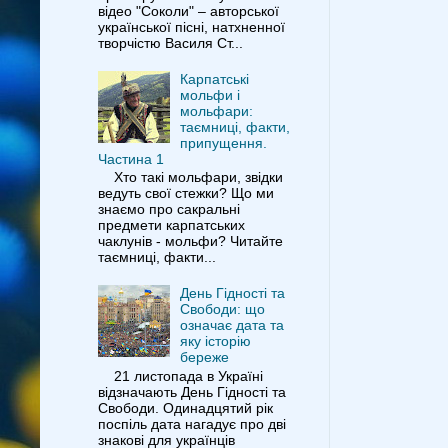
відео "Соколи" – авторської
української пісні, натхненної
творчістю Василя Ст...
Карпатські
мольфи і
мольфари:
таємниці, факти,
припущення.
Частина 1
Хто такі мольфари, звідки
ведуть свої стежки? Що ми
знаємо про сакральні
предмети карпатських
чаклунів - мольфи? Читайте
таємниці, факти...
День Гідності та
Свободи: що
означає дата та
яку історію
береже
21 листопада в Україні
відзначають День Гідності та
Свободи. Одинадцятий рік
поспіль дата нагадує про дві
знакові для українців