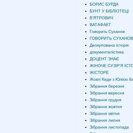
БОРИС БУРДА
БУНТ У БІБЛІОТЕЦІ
В‘ЯТРОВИЧ
ВАТАФАКТ
Говорить Суханов
ГОВОРИТЬ СУХАНОВ
Деокупована історія
документалістика
ДОЦЕНТ ЗНАЄ
ЖІНОЧЕ СУЗІР'Я ІСТО
ЖІСТОРЕ
Жовті Кеди з Юлією Б
Зібрання березня
Зібрання вересня
Зібрання грудня
Зібрання жовтня
Зібрання квітня
Зібрання липня
Зібрання листопада