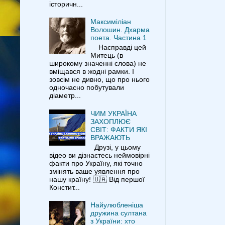
історичн...
Максиміліан
Волошин. Дхарма
поета. Частина 1
Насправді цей
Митець (в
широкому значенні слова) не
вміщався в жодні рамки. І
зовсім не дивно, що про нього
одночасно побутували
діаметр...
ЧИМ УКРАЇНА
ЗАХОПЛЮЄ
СВІТ: ФАКТИ ЯКІ
ВРАЖАЮТЬ
Друзі, у цьому
відео ви дізнаєтесь неймовірні
факти про Україну, які точно
змінять ваше уявлення про
нашу країну! 🇺🇦 Від першої
Констит...
Найулюбленіша
дружина султана
з України: хто