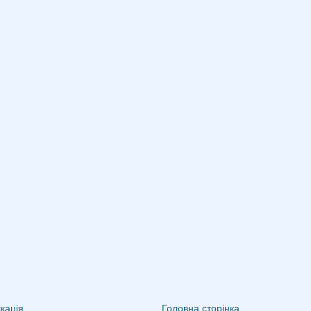
кація
Головна сторінка