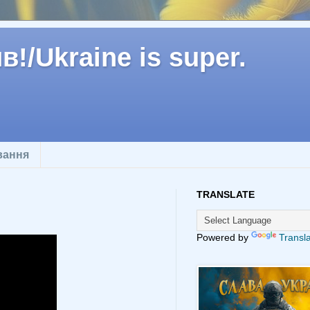
!/Ukraine is super.
вання
TRANSLATE
Powered by
Transl