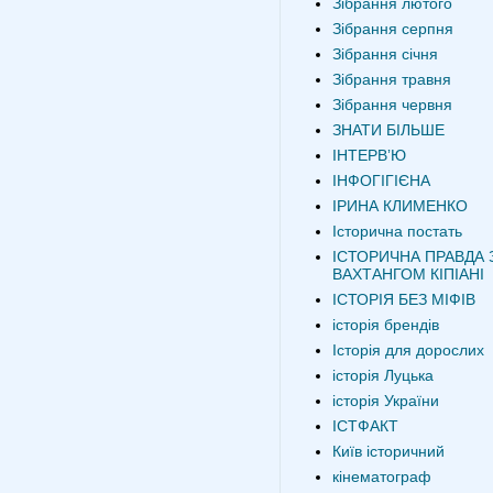
Зібрання лютого
Зібрання серпня
Зібрання січня
Зібрання травня
Зібрання червня
ЗНАТИ БІЛЬШЕ
ІНТЕРВʼЮ
ІНФОГІГІЄНА
ІРИНА КЛИМЕНКО
Історична постать
ІСТОРИЧНА ПРАВДА 
ВАХТАНГОМ КІПІАНІ
ІСТОРІЯ БЕЗ МІФІВ
історія брендів
Історія для дорослих
історія Луцька
історія України
ІСТФАКТ
Київ історичний
кінематограф