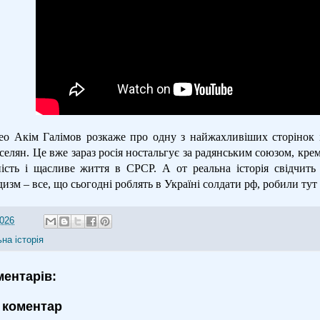
ео Акім Галімов розкаже про одну з найжахливіших сторінок і
селян. Це вже зараз росія ностальгує за радянським союзом, кре
ність і щасливе життя в СРСР. А от реальна історія свідчить
дизм – все, що сьогодні роблять в Україні солдати рф, робили тут
2026
на історія
ментарів:
 коментар