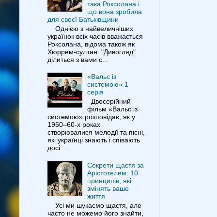
така Роксолана і
що вона зробила
для своєї Батьківщини
Однією з найвеличніших
українок всіх часів вважається
Роксолана, відома також як
Хюррем-султан. "Дивогляд"
ділиться з вами с...
«Вальс із
системою» 1
серія
Двосерійний
фільм «Вальс із
системою» розповідає, як у
1950–60-х роках
створювалися мелодії та пісні,
які українці знають і співають
досі:...
Секрети щастя за
Арістотелем: 10
принципів, які
змінять ваше
життя
Усі ми шукаємо щастя, але
часто не можемо його знайти,