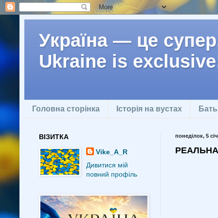
Україна — це супер.
Ukraine is exclusive
Головна сторінка
Історія на вустах
Бать
ВІЗИТКА
понеділок, 5 січ
РЕАЛЬНА
Vike_A_R
Дивитися мій
повний профіль