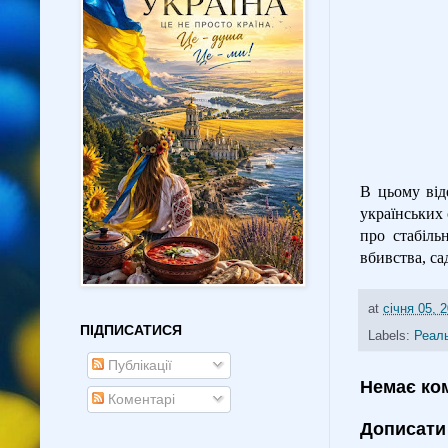
В цьому від
українських 
про стабіль
вбивства, са
at
січня 05, 
ПІДПИСАТИСЯ
Labels:
Реаль
Публікації
Немає ко
Коментарі
Дописати