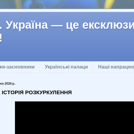
 Україна — це ексклюзив
!
ки-засновники
Українські палаци
Наші напрацю
ня 2026 р.
 ІСТОРІЯ РОЗКУРКУЛЕННЯ