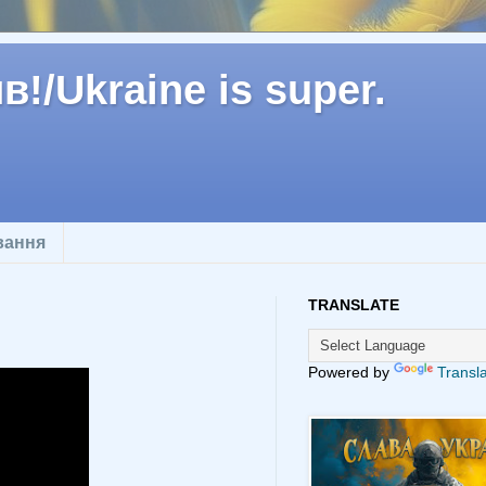
!/Ukraine is super.
вання
TRANSLATE
Powered by
Transl