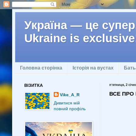
Україна — це супер.
Ukraine is exclusive
Головна сторінка
Історія на вустах
Бать
ВІЗИТКА
пʼятниця, 2 січн
ВСЕ ПРО 
Vike_A_R
Дивитися мій
повний профіль