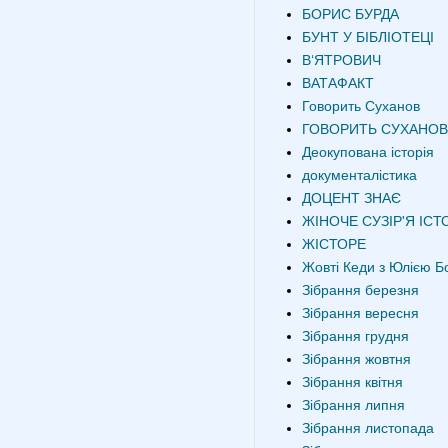
БОРИС БУРДА
БУНТ У БІБЛІОТЕЦІ
В‘ЯТРОВИЧ
ВАТАФАКТ
Говорить Суханов
ГОВОРИТЬ СУХАНОВ
Деокупована історія
документалістика
ДОЦЕНТ ЗНАЄ
ЖІНОЧЕ СУЗІР'Я ІСТО
ЖІСТОРЕ
Жовті Кеди з Юлією Б
Зібрання березня
Зібрання вересня
Зібрання грудня
Зібрання жовтня
Зібрання квітня
Зібрання липня
Зібрання листопада