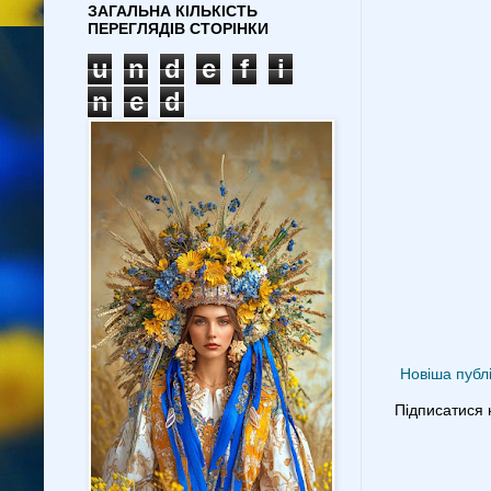
ЗАГАЛЬНА КІЛЬКІСТЬ
ПЕРЕГЛЯДІВ СТОРІНКИ
u
n
d
e
f
i
n
e
d
Новіша публі
Підписатися 