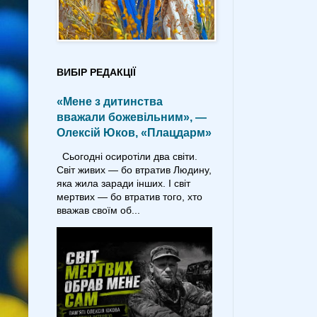
ВИБІР РЕДАКЦІЇ
«Мене з дитинства
вважали божевільним», —
Олексій Юков, «Плацдарм»
Сьогодні осиротіли два світи.
Світ живих — бо втратив Людину,
яка жила заради інших. І світ
мертвих — бо втратив того, хто
вважав своїм об...