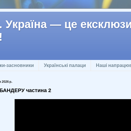
 Україна — це ексклюзив
!
ки-засновники
Українські палаци
Наші напрацю
я 2026 р.
БАНДЕРУ частина 2