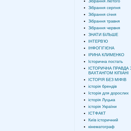
Зібрання лютого
Зібрання серпня
Зібрання січня
Зібрання травня
Зібрання червня
ЗНАТИ БІЛЬШЕ
ІНТЕРВʼЮ
ІНФОГІГІЄНА
ІРИНА КЛИМЕНКО
Історична постать
ІСТОРИЧНА ПРАВДА 
ВАХТАНГОМ КІПІАНІ
ІСТОРІЯ БЕЗ МІФІВ
історія брендів
Історія для дорослих
історія Луцька
історія України
ІСТФАКТ
Київ історичний
кінематограф