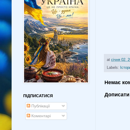
at
січня 02, 
Labels:
Істор
Немає ко
Дописати
ПІДПИСАТИСЯ
Публікації
Коментарі