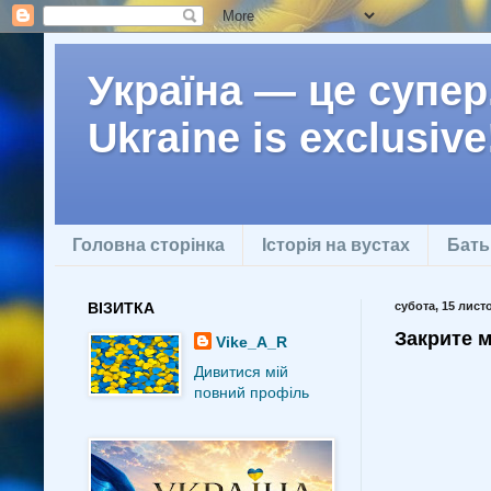
Україна — це супер.
Ukraine is exclusive
Головна сторінка
Історія на вустах
Бать
ВІЗИТКА
субота, 15 лист
Закрите м
Vike_A_R
Дивитися мій
повний профіль