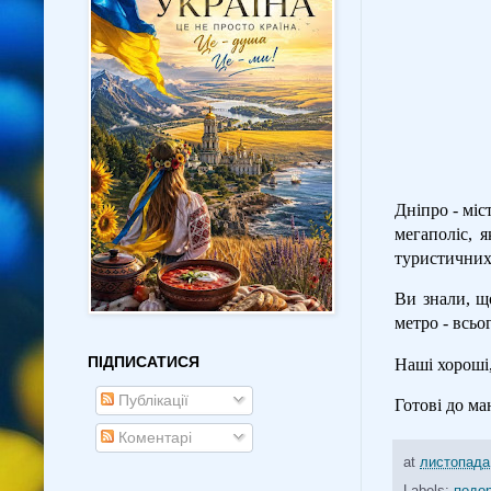
Дніпро - міс
мегаполіс, 
туристичних 
Ви знали, щ
метро - всьо
ПІДПИСАТИСЯ
Наші хороші
Публікації
Готові до ма
Коментарі
at
листопада