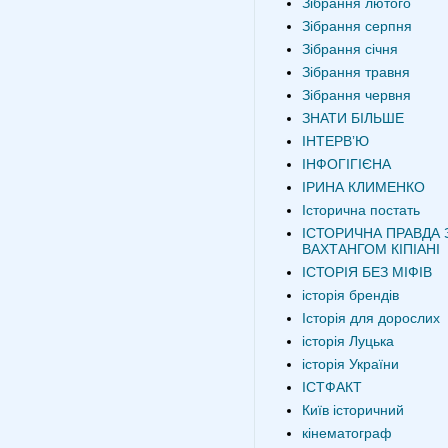
Зібрання лютого
Зібрання серпня
Зібрання січня
Зібрання травня
Зібрання червня
ЗНАТИ БІЛЬШЕ
ІНТЕРВʼЮ
ІНФОГІГІЄНА
ІРИНА КЛИМЕНКО
Історична постать
ІСТОРИЧНА ПРАВДА 
ВАХТАНГОМ КІПІАНІ
ІСТОРІЯ БЕЗ МІФІВ
історія брендів
Історія для дорослих
історія Луцька
історія України
ІСТФАКТ
Київ історичний
кінематограф