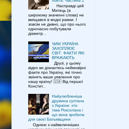
поета. Частина 1
Насправді цей
Митець (в
широкому значенні слова) не
вміщався в жодні рамки. І
зовсім не дивно, що про нього
одночасно побутували
діаметр...
ЧИМ УКРАЇНА
ЗАХОПЛЮЄ
СВІТ: ФАКТИ ЯКІ
ВРАЖАЮТЬ
Друзі, у цьому
відео ви дізнаєтесь неймовірні
факти про Україну, які точно
змінять ваше уявлення про
нашу країну! 🇺🇦 Від першої
Констит...
Найулюбленіша
дружина султана
з України: хто
така Роксолана і
що вона зробила
для своєї Батьківщини
Однією з найвеличніших