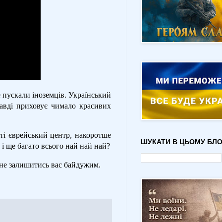
не пускали іноземців. Український
равді приховує чимало красивих
ті єврейський центр, накоротше
ШУКАТИ В ЦЬОМУ БЛО
і ще багато всього най най най?
 не залишитись вас байдужим.