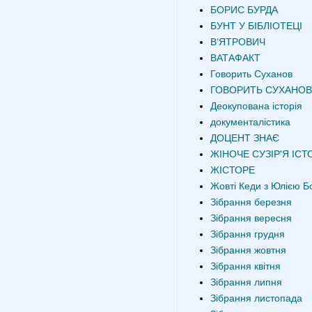
БОРИС БУРДА
БУНТ У БІБЛІОТЕЦІ
В‘ЯТРОВИЧ
ВАТАФАКТ
Говорить Суханов
ГОВОРИТЬ СУХАНОВ
Деокупована історія
документалістика
ДОЦЕНТ ЗНАЄ
ЖІНОЧЕ СУЗІР'Я ІСТО
ЖІСТОРЕ
Жовті Кеди з Юлією Б
Зібрання березня
Зібрання вересня
Зібрання грудня
Зібрання жовтня
Зібрання квітня
Зібрання липня
Зібрання листопада