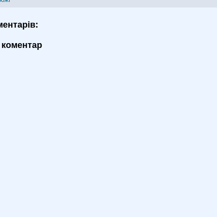
рожі
ментарів:
 коментар