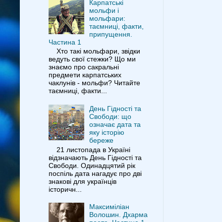
Карпатські
мольфи і
мольфари:
таємниці, факти,
припущення.
Частина 1
Хто такі мольфари, звідки
ведуть свої стежки? Що ми
знаємо про сакральні
предмети карпатських
чаклунів - мольфи? Читайте
таємниці, факти...
День Гідності та
Свободи: що
означає дата та
яку історію
береже
21 листопада в Україні
відзначають День Гідності та
Свободи. Одинадцятий рік
поспіль дата нагадує про дві
знакові для українців
історичн...
Максиміліан
Волошин. Дхарма