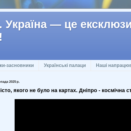
 Україна — це ексклюзив
!
ки-засновники
Українські палаци
Наші напрацю
опада 2025 р.
істо, якого не було на картах. Дніпро - космічна 