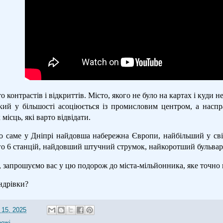
то контрастів і відкриттів. Місто, якого не було на картах і куди 
який у більшості асоціюється із промисловим центром, а насп
місць, які варто відвідати.
о саме у Дніпрі найдовша набережна Європи, найбільший у сві
го 6 станцій, найдовший штучний струмок, найкоротший бульвар 
, запрошуємо вас у цю подорож до міста-мільйонника, яке точно
ндрівки?
 15, 2025