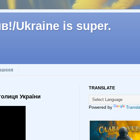
!/Ukraine is super.
вання
TRANSLATE
столиця України
Powered by
Transl