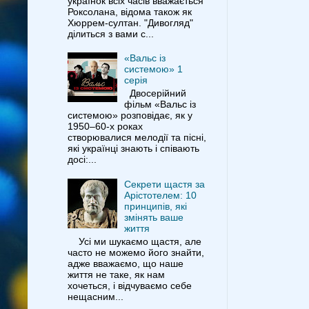
українок всіх часів вважається
Роксолана, відома також як
Хюррем-султан. "Дивогляд"
ділиться з вами с...
«Вальс із
системою» 1
серія
Двосерійний
фільм «Вальс із
системою» розповідає, як у
1950–60-х роках
створювалися мелодії та пісні,
які українці знають і співають
досі:...
Секрети щастя за
Арістотелем: 10
принципів, які
змінять ваше
життя
Усі ми шукаємо щастя, але
часто не можемо його знайти,
адже вважаємо, що наше
життя не таке, як нам
хочеться, і відчуваємо себе
нещасним...