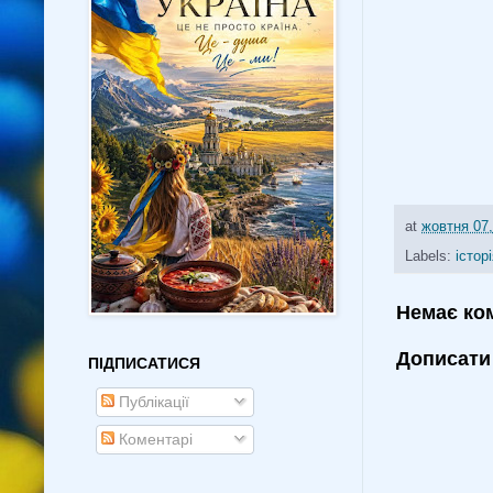
at
жовтня 07,
Labels:
істор
Немає ко
Дописати
ПІДПИСАТИСЯ
Публікації
Коментарі