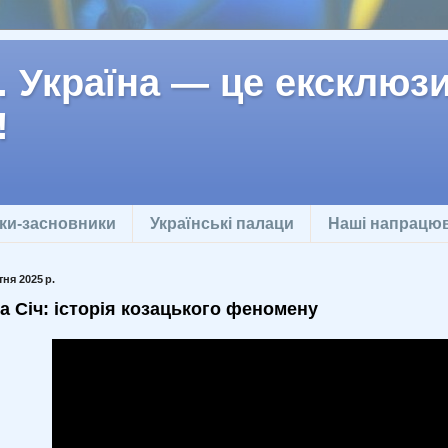
 Україна — це ексклюзив
!
ки-засновники
Українські палаци
Наші напрацю
ня 2025 р.
а Січ: історія козацького феномену