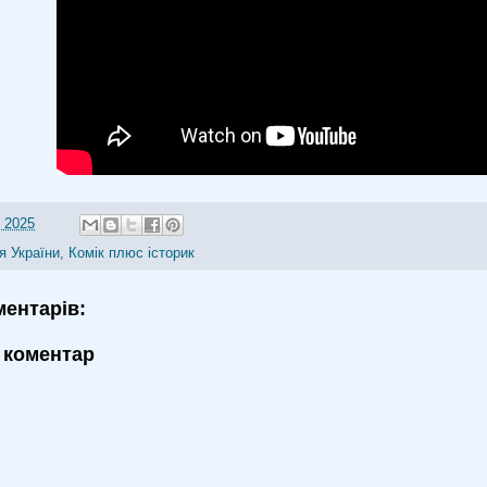
 2025
ія України
,
Комік плюс історик
ментарів:
 коментар