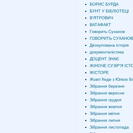
БОРИС БУРДА
БУНТ У БІБЛІОТЕЦІ
В‘ЯТРОВИЧ
ВАТАФАКТ
Говорить Суханов
ГОВОРИТЬ СУХАНОВ
Деокупована історія
документалістика
ДОЦЕНТ ЗНАЄ
ЖІНОЧЕ СУЗІР'Я ІСТО
ЖІСТОРЕ
Жовті Кеди з Юлією Б
Зібрання березня
Зібрання вересня
Зібрання грудня
Зібрання жовтня
Зібрання квітня
Зібрання липня
Зібрання листопада