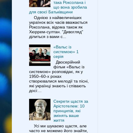
така Роксолана і
що вона зробила
для своєї Батьківщини
Однією з найвеличніших
українок всіх часів вважається
Роксолана, відома також як
Хюррем-султан. "Дивогляд"
ділиться з вами с...
«Вальс із
системою» 1
серія
Двосерійний
фільм «Вальс із
системою» розповідає, як у
1950–60-х роках
створювалися мелодії та пісні,
які українці знають і співають
досі:...
Секрети щастя за
Арістотелем: 10
принципів, які
змінять ваше
життя
Усі ми шукаємо щастя, але
часто не можемо його знайти,