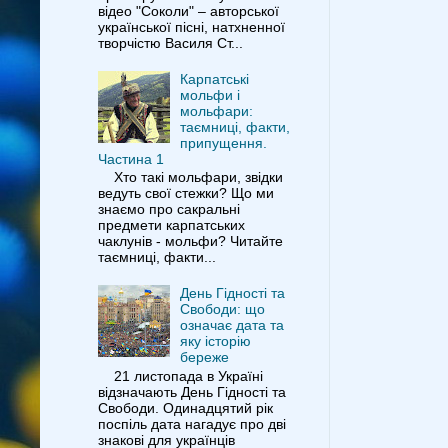
відео "Соколи" – авторської
української пісні, натхненної
творчістю Василя Ст...
Карпатські
мольфи і
мольфари:
таємниці, факти,
припущення.
Частина 1
Хто такі мольфари, звідки
ведуть свої стежки? Що ми
знаємо про сакральні
предмети карпатських
чаклунів - мольфи? Читайте
таємниці, факти...
День Гідності та
Свободи: що
означає дата та
яку історію
береже
21 листопада в Україні
відзначають День Гідності та
Свободи. Одинадцятий рік
поспіль дата нагадує про дві
знакові для українців