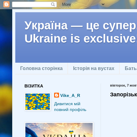
Україна — це супер.
Ukraine is exclusive
Головна сторінка
Історія на вустах
Бать
ВІЗИТКА
вівторок, 7 жовт
Запорізьк
Vike_A_R
Дивитися мій
повний профіль