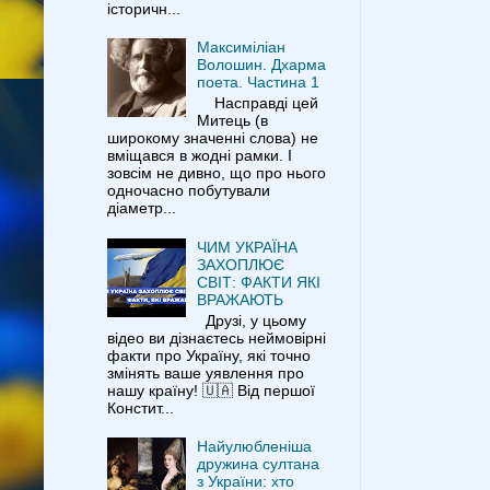
історичн...
Максиміліан
Волошин. Дхарма
поета. Частина 1
Насправді цей
Митець (в
широкому значенні слова) не
вміщався в жодні рамки. І
зовсім не дивно, що про нього
одночасно побутували
діаметр...
ЧИМ УКРАЇНА
ЗАХОПЛЮЄ
СВІТ: ФАКТИ ЯКІ
ВРАЖАЮТЬ
Друзі, у цьому
відео ви дізнаєтесь неймовірні
факти про Україну, які точно
змінять ваше уявлення про
нашу країну! 🇺🇦 Від першої
Констит...
Найулюбленіша
дружина султана
з України: хто