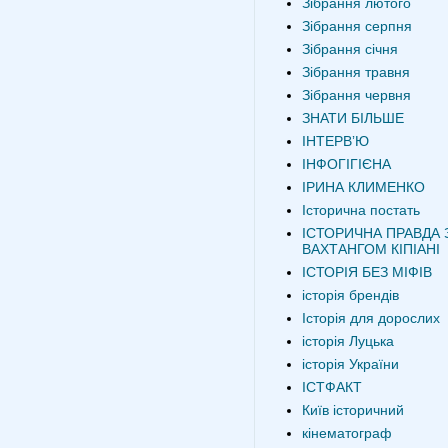
Зібрання лютого
Зібрання серпня
Зібрання січня
Зібрання травня
Зібрання червня
ЗНАТИ БІЛЬШЕ
ІНТЕРВʼЮ
ІНФОГІГІЄНА
ІРИНА КЛИМЕНКО
Історична постать
ІСТОРИЧНА ПРАВДА 
ВАХТАНГОМ КІПІАНІ
ІСТОРІЯ БЕЗ МІФІВ
історія брендів
Історія для дорослих
історія Луцька
історія України
ІСТФАКТ
Київ історичний
кінематограф