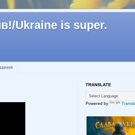
!/Ukraine is super.
вання
TRANSLATE
Powered by
Transl