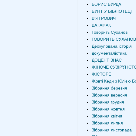
БОРИС БУРДА
БУНТ У БІБЛІОТЕЦІ
В‘ЯТРОВИЧ
ВАТАФАКТ
Говорить Суханов
ГОВОРИТЬ СУХАНОВ
Деокупована історія
документалістика
ДОЦЕНТ ЗНАЄ
ЖІНОЧЕ СУЗІР'Я ІСТО
ЖІСТОРЕ
Жовті Кеди з Юлією Б
Зібрання березня
Зібрання вересня
Зібрання грудня
Зібрання жовтня
Зібрання квітня
Зібрання липня
Зібрання листопада