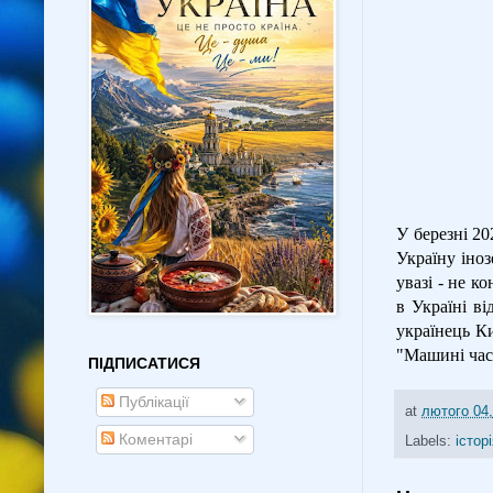
У березні 2
Україну іноз
увазі - не 
в Україні в
українець Ки
"Машині час
ПІДПИСАТИСЯ
Публікації
at
лютого 04,
Коментарі
Labels:
істор