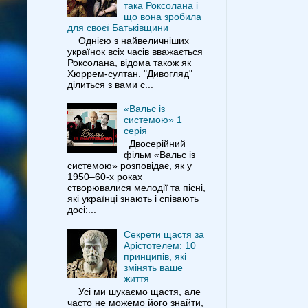
така Роксолана і
що вона зробила
для своєї Батьківщини
Однією з найвеличніших
українок всіх часів вважається
Роксолана, відома також як
Хюррем-султан. "Дивогляд"
ділиться з вами с...
«Вальс із
системою» 1
серія
Двосерійний
фільм «Вальс із
системою» розповідає, як у
1950–60-х роках
створювалися мелодії та пісні,
які українці знають і співають
досі:...
Секрети щастя за
Арістотелем: 10
принципів, які
змінять ваше
життя
Усі ми шукаємо щастя, але
часто не можемо його знайти,