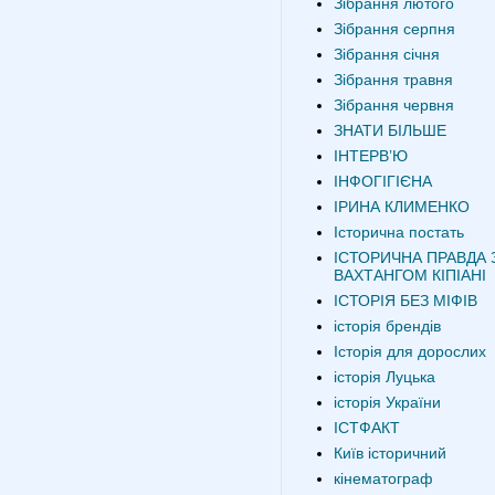
Зібрання лютого
Зібрання серпня
Зібрання січня
Зібрання травня
Зібрання червня
ЗНАТИ БІЛЬШЕ
ІНТЕРВʼЮ
ІНФОГІГІЄНА
ІРИНА КЛИМЕНКО
Історична постать
ІСТОРИЧНА ПРАВДА 
ВАХТАНГОМ КІПІАНІ
ІСТОРІЯ БЕЗ МІФІВ
історія брендів
Історія для дорослих
історія Луцька
історія України
ІСТФАКТ
Київ історичний
кінематограф