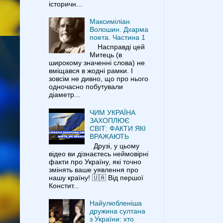
історичн...
Максиміліан
Волошин. Дхарма
поета. Частина 1
Насправді цей
Митець (в
широкому значенні слова) не
вміщався в жодні рамки. І
зовсім не дивно, що про нього
одночасно побутували
діаметр...
ЧИМ УКРАЇНА
ЗАХОПЛЮЄ
СВІТ: ФАКТИ ЯКІ
ВРАЖАЮТЬ
Друзі, у цьому
відео ви дізнаєтесь неймовірні
факти про Україну, які точно
змінять ваше уявлення про
нашу країну! 🇺🇦 Від першої
Констит...
Найулюбленіша
дружина султана
з України: хто