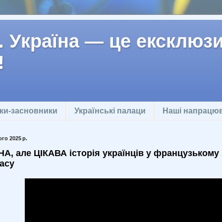
 Україна — це ексклюзив
!
ки-засновники
Українські палаци
Наші напрацю
го 2025 р.
, але ЦІКАВА історія українців у французькому і
асу