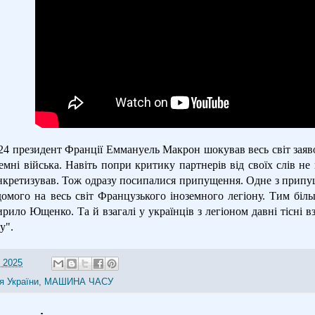
024 президент Франції Еммануель Макрон шокував весь світ зая
емні війська. Навіть попри критику партнерів від своїх слів не
конкретизував. Тож одразу посипалися припущення. Одне з прип
ідомого на весь світ Французького іноземного легіону. Тим біл
рило Ющенко. Та й взагалі у українців з легіоном давні тісні в
у".
 2025
ія України
,
МАШИНА ЧАСУ