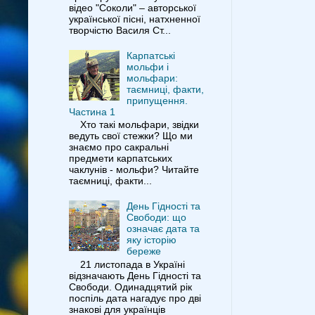
відео "Соколи" – авторської
української пісні, натхненної
творчістю Василя Ст...
Карпатські
мольфи і
мольфари:
таємниці, факти,
припущення.
Частина 1
Хто такі мольфари, звідки
ведуть свої стежки? Що ми
знаємо про сакральні
предмети карпатських
чаклунів - мольфи? Читайте
таємниці, факти...
День Гідності та
Свободи: що
означає дата та
яку історію
береже
21 листопада в Україні
відзначають День Гідності та
Свободи. Одинадцятий рік
поспіль дата нагадує про дві
знакові для українців