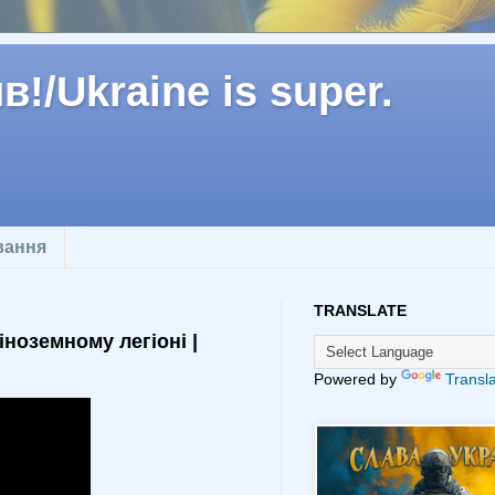
!/Ukraine is super.
вання
TRANSLATE
ноземному легіоні |
Powered by
Transl