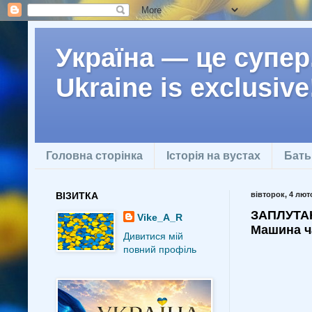
Україна — це супер.
Ukraine is exclusive
Головна сторінка
Історія на вустах
Бать
ВІЗИТКА
вівторок, 4 люто
ЗАПЛУТАНА
Vike_A_R
Машина ч
Дивитися мій
повний профіль